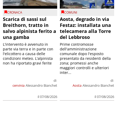
CRONACA
COMUNI
Scarica di sassi sul
Aosta, degrado in via
Breithorn, tratto in
Festaz: installata una
salvo alpinista ferito a
telecamera alla Torre
una gamba
del Lebbroso
L'intervento è avvenuto in
Prime contromosse
parte via terra e in parte con
dell'amministrazione
l'elicottero a causa delle
comunale dopo l'esposto
condizioni meteo. L'alpinista
presentato da residenti della
non ha riportato gravi ferite
zona; promessi anche
maggiori controlli e ulteriori
inter...
di
di
cervinia
Alessandro Bianchet
Aosta
Alessandro Bianchet
il 07/08/2026
il 07/08/2026