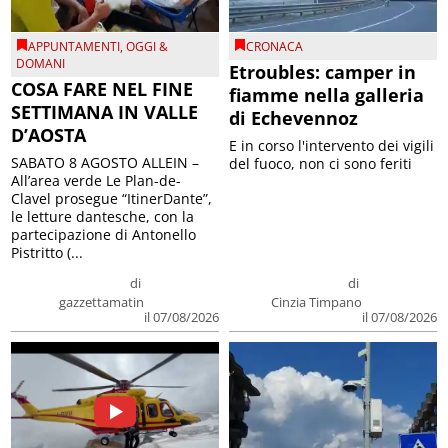
APPUNTAMENTI
,
OGGI &
CRONACA
DOMANI
Etroubles: camper in
COSA FARE NEL FINE
fiamme nella galleria
SETTIMANA IN VALLE
di Echevennoz
D’AOSTA
E in corso l'intervento dei vigili
SABATO 8 AGOSTO ALLEIN –
del fuoco, non ci sono feriti
All’area verde Le Plan-de-
Clavel prosegue “ItinerDante”,
le letture dantesche, con la
partecipazione di Antonello
Pistritto (...
di
di
gazzettamatin
Cinzia Timpano
il 07/08/2026
il 07/08/2026