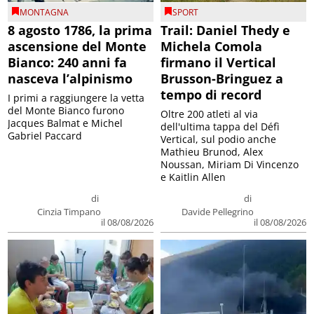
MONTAGNA
SPORT
8 agosto 1786, la prima
Trail: Daniel Thedy e
ascensione del Monte
Michela Comola
Bianco: 240 anni fa
firmano il Vertical
nasceva l’alpinismo
Brusson-Bringuez a
tempo di record
I primi a raggiungere la vetta
del Monte Bianco furono
Oltre 200 atleti al via
Jacques Balmat e Michel
dell'ultima tappa del Défì
Gabriel Paccard
Vertical, sul podio anche
Mathieu Brunod, Alex
Noussan, Miriam Di Vincenzo
e Kaitlin Allen
di
di
Cinzia Timpano
Davide Pellegrino
il 08/08/2026
il 08/08/2026