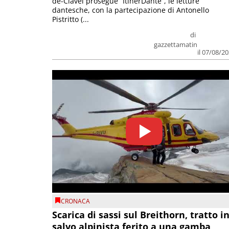
de-Clavel prosegue “ItinerDante”, le letture
dantesche, con la partecipazione di Antonello
Pistritto (...
di
gazzettamatin
il 07/08/2
CRONACA
Scarica di sassi sul Breithorn, tratto i
salvo alpinista ferito a una gamba