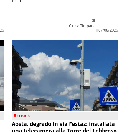
feriti
di
Cinzia Timpano
026
il 07/08/2026
COMUNI
n
Aosta, degrado in via Festaz: installata
una telecamera alla Torre del Lebbroso