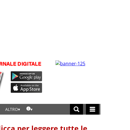
ALTRO
licca per leggere tutte le