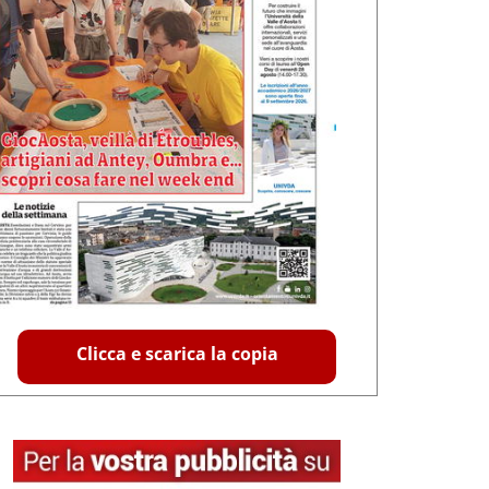
Clicca e scarica la copia