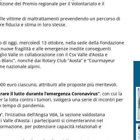
izione del Premio regionale per il Volontariato e il
delle vittime di maltrattamenti prevendendo un percorso di
e fiducia e stima in loro stesse.
 di oggi, mercoledì 13 ottobre, nella sede della Fondazione
le nuove fragilità e alle emergenze inedite conseguenti
lio Valle in collaborazione con il Csv Valle d’Aosta e
t-Blanc”, nonché dai Rotary Club “Aosta” e “Courmayeur
ne nazionale alpini.
00 euro ciascuno, attribuiti alle proposte più meritevoli.
rare il lutto durante l’emergenza Coronavirus”
, con cui la
r la lotta contro i tumori, svolgerà una serie di incontri per
in tempo di pandemia.
e
“, l’iniziativa dell’Angsa VdA, la sezione valdostana
ci Valle d’Aosta: i partecipanti si cimenteranno nel
formazione, per potenziare capacità relazionali e