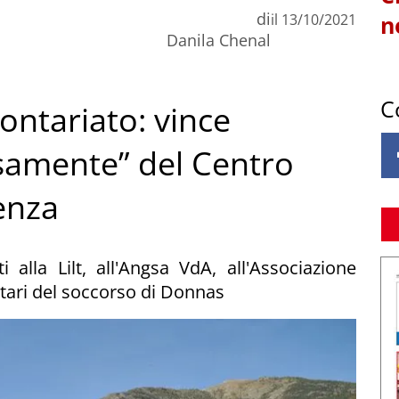
di
il
13/10/2021
n
Danila Chenal
C
ontariato: vince
samente” del Centro
enza
alla Lilt, all'Angsa VdA, all'Associazione
ntari del soccorso di Donnas