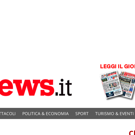
TTACOLI
POLITICA & ECONOMIA
SPORT
TURISMO & EVENTI
C