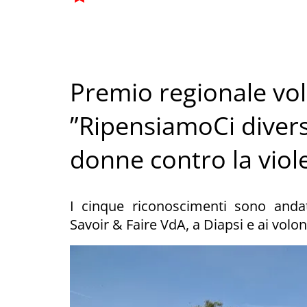
Premio regionale vol
”RipensiamoCi diver
donne contro la viol
I cinque riconoscimenti sono andati 
Savoir & Faire VdA, a Diapsi e ai volo