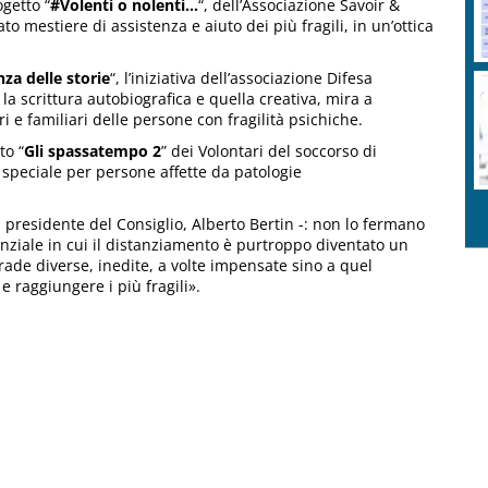
ogetto “
#Volenti o nolenti…
“, dell’Associazione Savoir &
to mestiere di assistenza e aiuto dei più fragili, in un’ottica
nza delle storie
“, l’iniziativa dell’associazione Difesa
 la scrittura autobiografica e quella creativa, mira a
ri e familiari delle persone con fragilità psichiche.
to “
Gli spassatempo 2
” dei Volontari del soccorso di
speciale per persone affette da patologie
l presidente del Consiglio, Alberto Bertin -: non lo fermano
ziale in cui il distanziamento è purtroppo diventato un
rade diverse, inedite, a volte impensate sino a quel
 raggiungere i più fragili».