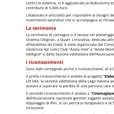
contro la violenza, si è aggiudicato la dodicesima ed
contributo di 5.000 euro.
L’elaborato è articolato per rispondere ai bisogni 
inserimento lavorativo che si accompagna al ritrovar
La cerimonia
La cerimonia di consegna si è tenuta nel pomeriggio
Sistema Ollignan, a Quart. L’iniziativa, dedicata al
all’epidemia da Covid, è stata organizzata dal Consig
sostenuta dai Lions Club “Aosta Host” e “Aosta Mon
Valdigne” e dalla Sezione valdostana dell’Associazio
I riconoscimenti
Sono stati consegnati anche 5 riconoscimenti, di 4.0
Il primo riconoscimento è andato al progetto
“Elabo
Lilt VdA, la sezione valdostana della Lega italiana pe
aiutare a superare la perdita di una persona cara 
Il secondo riconoscimento è andato a “
Cinemagiqu
dell’Associazione nazionale genitori soggetti autisti
doppiaggio di film, in un percorso terapeutico e di 
inclusione.