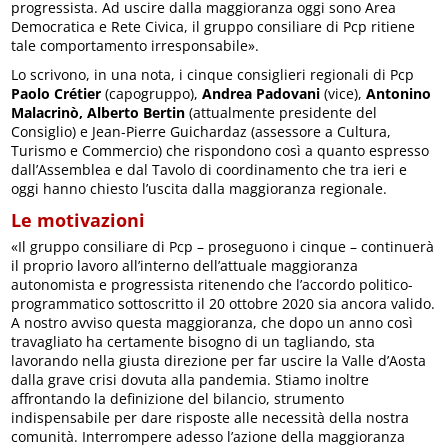
progressista. Ad uscire dalla maggioranza oggi sono Area
Democratica e Rete Civica, il gruppo consiliare di Pcp ritiene
tale comportamento irresponsabile».
Lo scrivono, in una nota, i cinque consiglieri regionali di Pcp
Paolo Crétier
(capogruppo),
Andrea Padovani
(vice),
Antonino
Malacrinò,
Alberto Bertin
(attualmente presidente del
Consiglio) e Jean-Pierre Guichardaz (assessore a Cultura,
Turismo e Commercio) che rispondono così a quanto espresso
dall’Assemblea e dal Tavolo di coordinamento che tra ieri e
oggi hanno chiesto l’uscita dalla maggioranza regionale.
Le motivazioni
«Il gruppo consiliare di Pcp – proseguono i cinque – continuerà
il proprio lavoro all’interno dell’attuale maggioranza
autonomista e progressista ritenendo che l’accordo politico-
programmatico sottoscritto il 20 ottobre 2020 sia ancora valido.
A nostro avviso questa maggioranza, che dopo un anno così
travagliato ha certamente bisogno di un tagliando, sta
lavorando nella giusta direzione per far uscire la Valle d’Aosta
dalla grave crisi dovuta alla pandemia. Stiamo inoltre
affrontando la definizione del bilancio, strumento
indispensabile per dare risposte alle necessità della nostra
comunità. Interrompere adesso l’azione della maggioranza