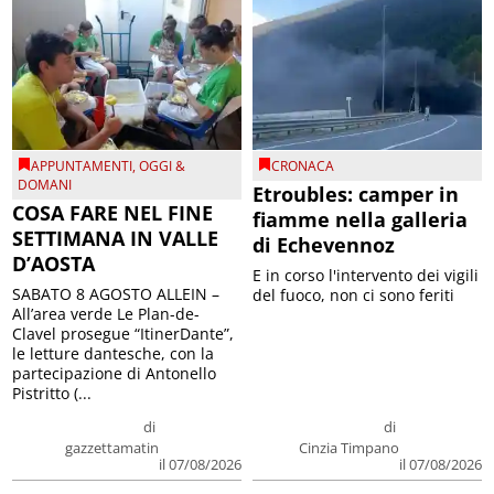
APPUNTAMENTI
,
OGGI &
CRONACA
DOMANI
Etroubles: camper in
COSA FARE NEL FINE
fiamme nella galleria
SETTIMANA IN VALLE
di Echevennoz
D’AOSTA
E in corso l'intervento dei vigili
SABATO 8 AGOSTO ALLEIN –
del fuoco, non ci sono feriti
All’area verde Le Plan-de-
Clavel prosegue “ItinerDante”,
le letture dantesche, con la
partecipazione di Antonello
Pistritto (...
di
di
gazzettamatin
Cinzia Timpano
il 07/08/2026
il 07/08/2026