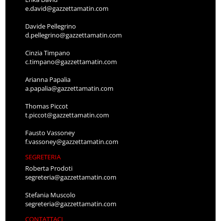
e.david@gazzettamatin.com
Davide Pellegrino
d.pellegrino@gazzettamatin.com
Cinzia Timpano
c.timpano@gazzettamatin.com
Arianna Papalia
a.papalia@gazzettamatin.com
Thomas Piccot
t.piccot@gazzettamatin.com
Fausto Vassoney
f.vassoney@gazzettamatin.com
SEGRETERIA
Roberta Prodoti
segreteria@gazzettamatin.com
Stefania Muscolo
segreteria@gazzettamatin.com
CONTATTACI