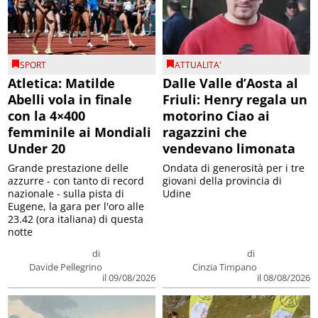
SPORT
ATTUALITA'
Atletica: Matilde
Dalle Valle d’Aosta al
Abelli vola in finale
Friuli: Henry regala un
con la 4×400
motorino Ciao ai
femminile ai Mondiali
ragazzini che
Under 20
vendevano limonata
Grande prestazione delle
Ondata di generosità per i tre
azzurre - con tanto di record
giovani della provincia di
nazionale - sulla pista di
Udine
Eugene, la gara per l'oro alle
23.42 (ora italiana) di questa
notte
di
di
Davide Pellegrino
Cinzia Timpano
il 09/08/2026
il 08/08/2026