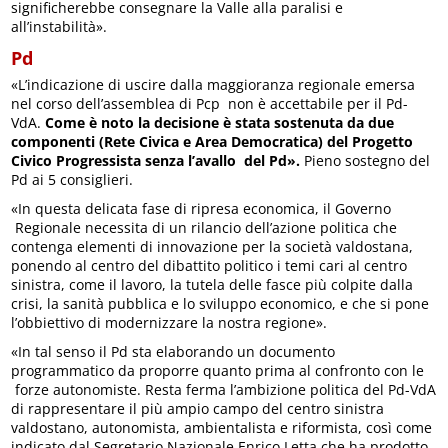
significherebbe consegnare la Valle alla paralisi e
all’instabilità».
Pd
«L’indicazione di uscire dalla maggioranza regionale emersa
nel corso dell’assemblea di Pcp non è accettabile per il Pd-
VdA.
Come è noto la decisione è stata sostenuta da due
componenti (Rete Civica e Area Democratica) del Progetto
Civico Progressista senza l’avallo
del Pd».
Pieno sostegno del
Pd ai 5 consiglieri.
«In questa delicata fase di ripresa economica, il Governo
Regionale necessita di un rilancio dell’azione politica che
contenga elementi di innovazione per la società valdostana,
ponendo al centro del dibattito politico i temi cari al centro
sinistra, come il lavoro, la tutela delle fasce più colpite dalla
crisi, la sanità pubblica e lo sviluppo economico, e che si pone
l’obbiettivo di modernizzare la nostra regione».
«In tal senso il Pd sta elaborando un documento
programmatico da proporre quanto prima al confronto con le
forze autonomiste. Resta ferma l’ambizione politica del Pd-VdA
di rappresentare il più ampio campo del centro sinistra
valdostano, autonomista, ambientalista e riformista, così come
indicato dal Segretario Nazionale Enrico Letta che ha prodotto