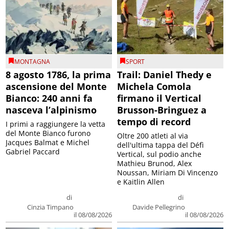
MONTAGNA
SPORT
8 agosto 1786, la prima
Trail: Daniel Thedy e
ascensione del Monte
Michela Comola
Bianco: 240 anni fa
firmano il Vertical
nasceva l’alpinismo
Brusson-Bringuez a
tempo di record
I primi a raggiungere la vetta
del Monte Bianco furono
Oltre 200 atleti al via
Jacques Balmat e Michel
dell'ultima tappa del Défì
Gabriel Paccard
Vertical, sul podio anche
Mathieu Brunod, Alex
Noussan, Miriam Di Vincenzo
e Kaitlin Allen
di
di
Cinzia Timpano
Davide Pellegrino
il 08/08/2026
il 08/08/2026