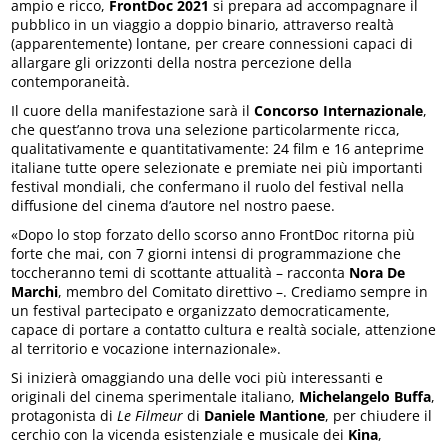
ampio e ricco,
FrontDoc 2021
si prepara ad accompagnare il
pubblico in un viaggio a doppio binario, attraverso realtà
(apparentemente) lontane, per creare connessioni capaci di
allargare gli orizzonti della nostra percezione della
contemporaneità.
Il cuore della manifestazione sarà il
Concorso Internazionale
,
che quest’anno trova una selezione particolarmente ricca,
qualitativamente e quantitativamente: 24 film e 16 anteprime
italiane tutte opere selezionate e premiate nei più importanti
festival mondiali, che confermano il ruolo del festival nella
diffusione del cinema d’autore nel nostro paese.
«Dopo lo stop forzato dello scorso anno FrontDoc ritorna più
forte che mai, con 7 giorni intensi di programmazione che
toccheranno temi di scottante attualità – racconta
Nora De
Marchi
, membro del Comitato direttivo –. Crediamo sempre in
un festival partecipato e organizzato democraticamente,
capace di portare a contatto cultura e realtà sociale, attenzione
al territorio e vocazione internazionale».
Si inizierà omaggiando una delle voci più interessanti e
originali del cinema sperimentale italiano,
Michelangelo Buffa
,
protagonista di
Le Filmeur
di
Daniele
Mantione
, per chiudere il
cerchio con la vicenda esistenziale e musicale dei
Kina
,