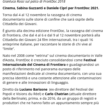
Gianluca Rossi sul palco di FrontDoc 2018
Cinema, Sabina Guzzanti e Daniele Ciprì per FrontDoc 2021.
Torna dal 4 al 12 novembre la rassegna di cinema
documentario sulle storie di confine che sarà ospite della
Cittadella dei Giovani.
È giunto alla decima edizione FrontDoc, la rassegna del cinema
di frontiera, che dal 4 al 6 e dal 9 al 12 novembre porterà alla
Cittadella dei Giovani 24 film internazionali, tra i quali 16
anteprime italiane, per raccontare le storie di chi vive al
“limite”.
Nato nel 2008 come “vetrina” sul cinema documentario in Valle
d’Aosta, FrontDoc è cresciuto consolidandosi come
Festival
Internazionale del Cinema di Frontiera
e guadagnandosi un
posto di riferimento nel panorama europeo delle
manifestazioni dedicate al cinema documentario, con una sua
precisa identità e una costante attenzione alle contaminazioni
di genere e alle innovazioni di linguaggio.
Diretto da
Luciano Barisone
(ex-direttore del Festival dei
Popoli e Visions du Réel) e
Carlo Chatrian
(attuale direttore
della Berlinale), prima, e da 2016, da un gruppo di registi e
produttori che ne hanno fatto un appuntamento sempre più