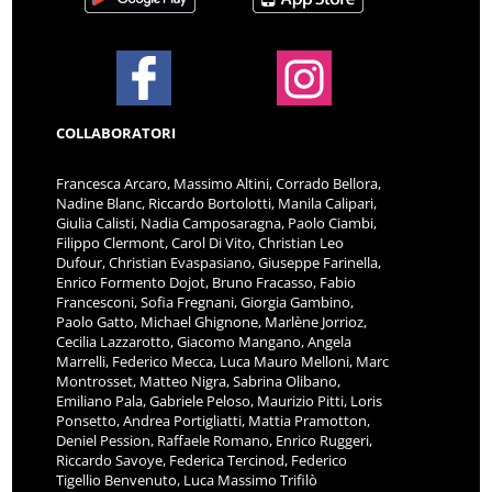
COLLABORATORI
Francesca Arcaro, Massimo Altini, Corrado Bellora,
Nadine Blanc, Riccardo Bortolotti, Manila Calipari,
Giulia Calisti, Nadia Camposaragna, Paolo Ciambi,
Filippo Clermont, Carol Di Vito, Christian Leo
Dufour, Christian Evaspasiano, Giuseppe Farinella,
Enrico Formento Dojot, Bruno Fracasso, Fabio
Francesconi, Sofia Fregnani, Giorgia Gambino,
Paolo Gatto, Michael Ghignone, Marlène Jorrioz,
Cecilia Lazzarotto, Giacomo Mangano, Angela
Marrelli, Federico Mecca, Luca Mauro Melloni, Marc
Montrosset, Matteo Nigra, Sabrina Olibano,
Emiliano Pala, Gabriele Peloso, Maurizio Pitti, Loris
Ponsetto, Andrea Portigliatti, Mattia Pramotton,
Deniel Pession, Raffaele Romano, Enrico Ruggeri,
Riccardo Savoye, Federica Tercinod, Federico
Tigellio Benvenuto, Luca Massimo Trifilò