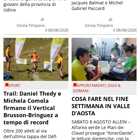
Jacques Balmat e Michel
giovani della provincia di
Gabriel Paccard
Udine
di
di
Cinzia Timpano
Cinzia Timpano
il 08/08/2026
il 08/08/2026
SPORT
APPUNTAMENTI
,
OGGI &
DOMANI
Trail: Daniel Thedy e
COSA FARE NEL FINE
Michela Comola
SETTIMANA IN VALLE
firmano il Vertical
D’AOSTA
Brusson-Bringuez a
tempo di record
SABATO 8 AGOSTO ALLEIN –
All’area verde Le Plan-de-
Oltre 200 atleti al via
Clavel prosegue “ItinerDante”,
dell'ultima tappa del Défì
le letture dantesche, con la