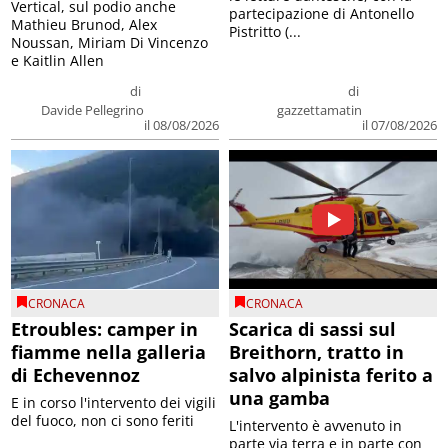
Vertical, sul podio anche
partecipazione di Antonello
Mathieu Brunod, Alex
Pistritto (...
Noussan, Miriam Di Vincenzo
e Kaitlin Allen
di
di
Davide Pellegrino
gazzettamatin
il 08/08/2026
il 07/08/2026
CRONACA
CRONACA
Etroubles: camper in
Scarica di sassi sul
fiamme nella galleria
Breithorn, tratto in
di Echevennoz
salvo alpinista ferito a
una gamba
E in corso l'intervento dei vigili
del fuoco, non ci sono feriti
L'intervento è avvenuto in
parte via terra e in parte con