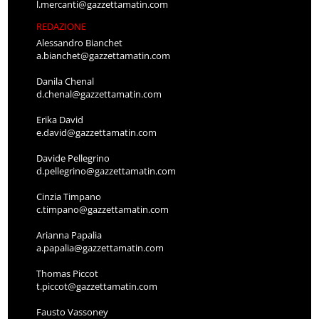
l.mercanti@gazzettamatin.com
REDAZIONE
Alessandro Bianchet
a.bianchet@gazzettamatin.com
Danila Chenal
d.chenal@gazzettamatin.com
Erika David
e.david@gazzettamatin.com
Davide Pellegrino
d.pellegrino@gazzettamatin.com
Cinzia Timpano
c.timpano@gazzettamatin.com
Arianna Papalia
a.papalia@gazzettamatin.com
Thomas Piccot
t.piccot@gazzettamatin.com
Fausto Vassoney