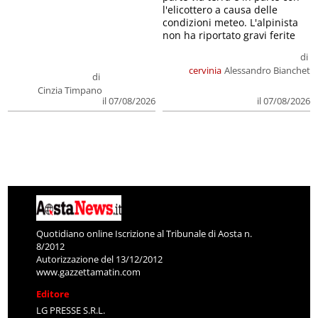
l'elicottero a causa delle
condizioni meteo. L'alpinista
non ha riportato gravi ferite
di
cervinia
Alessandro Bianchet
di
Cinzia Timpano
il 07/08/2026
il 07/08/2026
Quotidiano online Iscrizione al Tribunale di Aosta n.
8/2012
Autorizzazione del 13/12/2012
www.gazzettamatin.com
Editore
LG PRESSE S.R.L.