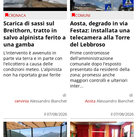
CRONACA
COMUNI
Scarica di sassi sul
Aosta, degrado in via
Breithorn, tratto in
Festaz: installata una
salvo alpinista ferito a
telecamera alla Torre
una gamba
del Lebbroso
L'intervento è avvenuto in
Prime contromosse
parte via terra e in parte con
dell'amministrazione
l'elicottero a causa delle
comunale dopo l'esposto
condizioni meteo. L'alpinista
presentato da residenti della
non ha riportato gravi ferite
zona; promessi anche
maggiori controlli e ulteriori
inter...
di
di
cervinia
Alessandro Bianchet
Aosta
Alessandro Bianchet
il 07/08/2026
il 07/08/2026