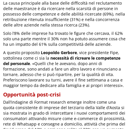
La causa principale alla base delle difficoltà nel reclutamento
delle maestranze è da ricercare nella scarsità di persone in
possesso delle competenze e delle abilità ricercate (69%), nella
retribuzione ritenuta insufficiente (31%) e nella concorrenza
delle altre aziende nella stessa ricerca (23%).
Solo l’8% delle imprese ha trovato le figure che cercava, il 62%
solo una parte mentre il 30% non ha potuto assumere cosa che
ha un impatto del 61% sulla competitività delle aziende.
A questo proposito
Leopoldo Gerbore
, vice presidente Fipe,
sottolinea come ci sia la
necessità di ricreare le competenze
del personale
. «Quelli che le avevano, dopo anni di
formazione, sono andati a fare un altro lavoro e rinunciano a
tornare, adesso che si può ripartire, per la qualità di vita.
Preferiscono lavorare su turni, avere il fine settimana a casa e
maggior tempo da dedicare alla famiglia e ai propri interessi».
Opportunità post-crisi
Dall’indagine di Format research emerge inoltre come una
quota consistente di imprese del terziario della Valle d’Aosta si
sia mostrata in grado di intercettare i nuovi comportamenti dei
consumatori attivando misure come e-commerce di prossimità,
rete di Whatsapp e consegne a domicilio, attività che prima del