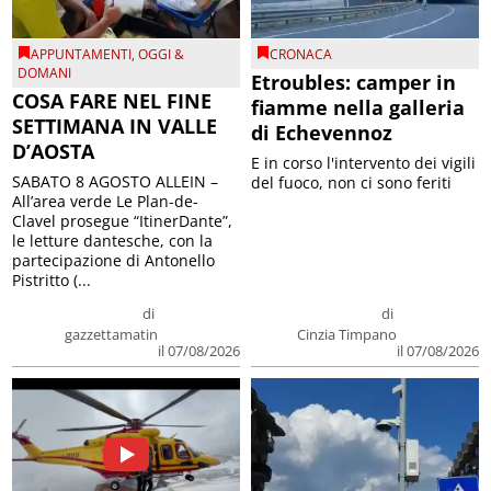
APPUNTAMENTI
,
OGGI &
CRONACA
DOMANI
Etroubles: camper in
COSA FARE NEL FINE
fiamme nella galleria
SETTIMANA IN VALLE
di Echevennoz
D’AOSTA
E in corso l'intervento dei vigili
SABATO 8 AGOSTO ALLEIN –
del fuoco, non ci sono feriti
All’area verde Le Plan-de-
Clavel prosegue “ItinerDante”,
le letture dantesche, con la
partecipazione di Antonello
Pistritto (...
di
di
gazzettamatin
Cinzia Timpano
il 07/08/2026
il 07/08/2026