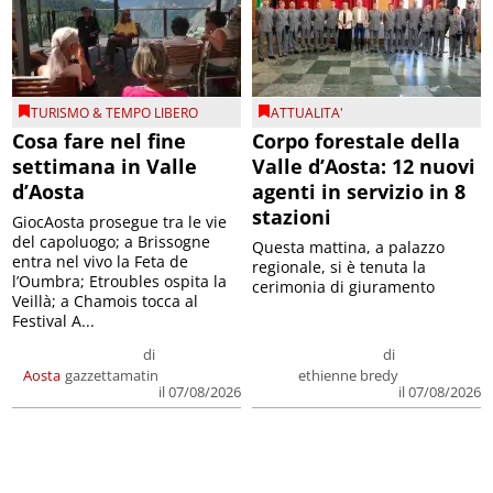
TURISMO & TEMPO LIBERO
ATTUALITA'
Cosa fare nel fine
Corpo forestale della
settimana in Valle
Valle d’Aosta: 12 nuovi
d’Aosta
agenti in servizio in 8
stazioni
GiocAosta prosegue tra le vie
del capoluogo; a Brissogne
Questa mattina, a palazzo
entra nel vivo la Feta de
regionale, si è tenuta la
l’Oumbra; Etroubles ospita la
cerimonia di giuramento
Veillà; a Chamois tocca al
Festival A...
di
di
Aosta
gazzettamatin
ethienne bredy
il 07/08/2026
il 07/08/2026