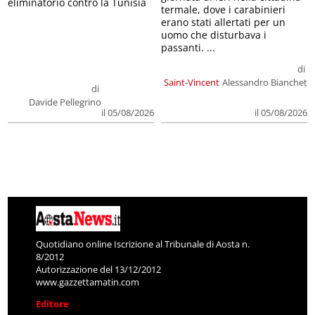
eliminatorio contro la Tunisia
termale, dove i carabinieri
erano stati allertati per un
uomo che disturbava i
passanti. ...
di
Saint-Vincent
Alessandro Bianchet
di
Davide Pellegrino
il 05/08/2026
il 05/08/2026
Quotidiano online Iscrizione al Tribunale di Aosta n.
8/2012
Autorizzazione del 13/12/2012
www.gazzettamatin.com
Editore