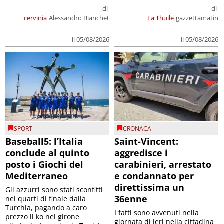
di
di
cervinia
Alessandro Bianchet
La Thuile
gazzettamatin
il 05/08/2026
il 05/08/2026
SPORT
CRONACA
Baseball5: l’Italia
Saint-Vincent:
conclude al quinto
aggredisce i
posto i Giochi del
carabinieri, arrestato
Mediterraneo
e condannato per
direttissima un
Gli azzurri sono stati sconfitti
36enne
nei quarti di finale dalla
Turchia, pagando a caro
I fatti sono avvenuti nella
prezzo il ko nel girone
giornata di ieri nella cittadina