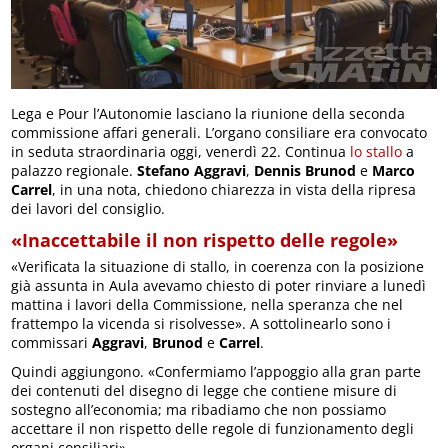
Lega e Pour l’Autonomie lasciano la riunione della seconda
commissione affari generali. L’organo consiliare era convocato
in seduta straordinaria oggi, venerdì 22. Continua
lo stallo
a
palazzo regionale.
Stefano Aggravi
,
Dennis Brunod
e
Marco
Carrel
, in una nota, chiedono chiarezza in vista della ripresa
dei lavori del consiglio.
«Inaccettabile il non rispetto delle regole»
«Verificata la situazione di stallo, in coerenza con la posizione
già assunta in Aula avevamo chiesto di poter rinviare a lunedì
mattina i lavori della Commissione, nella speranza che nel
frattempo la vicenda si risolvesse». A sottolinearlo sono i
commissari
Aggravi
,
Brunod
e
Carrel
.
Quindi aggiungono. «Confermiamo l’appoggio alla gran parte
dei contenuti del disegno di legge che contiene misure di
sostegno all’economia; ma ribadiamo che non possiamo
accettare il non rispetto delle regole di funzionamento degli
organi consiliari».