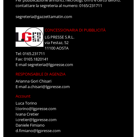
Per pubblicazione annunci, necrologi, offro e cerco lavoro,
contattare la segreteria al numero: 0165/231711
segreteria@gazzettamatin.com
CONCESSIONARIA DI PUBBLICITÀ
LG PRESSE S.R.L.
via Festaz, 52
11100 AOSTA
Tel: 0165.231711
Fax: 0165.1820141
E-mail
segreteria@lgpresse.com
RESPONSABILE DI AGENZIA
Arianna Gori Chisari
E-mail
a.chisari@lgpresse.com
Account
Luca Torino
l.torino@lgpresse.com
Ivana Cretier
i.cretier@lgpresse.com
Daniele Fimiano
d.fimiano@lgpresse.com