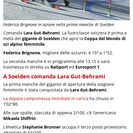
Federica Brignone in azione nella prima manche di Soelden
Comanda
Lara Gut-Behrami
. La fuoriclasse svizzera è prima a
metà del
gigante di Soelden
che apre la
Coppa del Mondo di
sci alpino femminile
.
Federica Brignone
, migliore delle azzurre, è 15ª a 1″52.
La seconda manche è in programma alle 13.15 e sarà
trasmessa in diretta su
RaiSport
ed
Eurosport 1
.
A Soelden comanda Lara Gut-Behrami
La prima manche del gigante di apertura della stagione
femminile è stata conquistata da
Lara Gut-Behrami
.
La doppia campionessa mondiale in carica
ha chiuso in
1’02″80.
Alle sue spalle, staccata di appena 2/100, c’è l’americana
Mikaela Shiffrin
.
L’elvetica
Stephanie Brunner
occupa il terzo posto provvisorio,
attardata di 54/100.