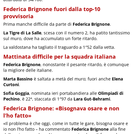
Federica Brignone fuori dalla top-10
provvisoria
Prima manche difficile da parte di
Federica Brignone
.
La Tigre di La Salle
, scesa con il numero 2, ha patito tantissimo
sul muro, dove ha accumulato un forte ritardo.
La valdostana ha tagliato il traguardo a 1″52 dalla vetta.
Mattinata difficile per la squadra italiana
Federica Brignone
, nonostante il pesante ritardo, è comunque
la migliore delle italiane.
Marta Bassino
è saltata a metà del muro; fuori anche
Elena
Curtoni
.
Sofia Goggia
, nominata ieri portabandiera alle
Olimpiadi di
Pechino
, è 22ª, staccata di 1″97 da
Lara Gut-Behrami
.
Federica Brignone: «Bisognava osare e non
l’ho fatto»
«Il problema è che oggi, come in tutte le gare, bisogna osare e
io non l’ho fatto – ha commentato
Federica Brignone
alla fine