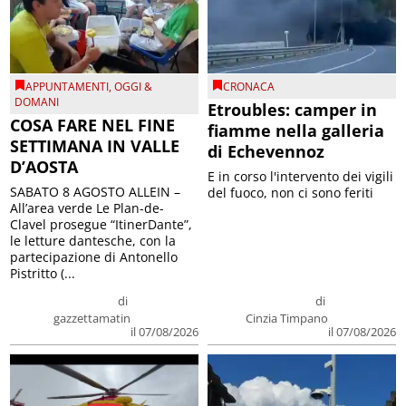
APPUNTAMENTI
,
OGGI &
CRONACA
DOMANI
Etroubles: camper in
COSA FARE NEL FINE
fiamme nella galleria
SETTIMANA IN VALLE
di Echevennoz
D’AOSTA
E in corso l'intervento dei vigili
SABATO 8 AGOSTO ALLEIN –
del fuoco, non ci sono feriti
All’area verde Le Plan-de-
Clavel prosegue “ItinerDante”,
le letture dantesche, con la
partecipazione di Antonello
Pistritto (...
di
di
gazzettamatin
Cinzia Timpano
il 07/08/2026
il 07/08/2026