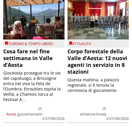
TURISMO & TEMPO LIBERO
ATTUALITA'
Cosa fare nel fine
Corpo forestale della
settimana in Valle
Valle d’Aosta: 12 nuovi
d’Aosta
agenti in servizio in 8
stazioni
GiocAosta prosegue tra le vie
del capoluogo; a Brissogne
Questa mattina, a palazzo
entra nel vivo la Feta de
regionale, si è tenuta la
l’Oumbra; Etroubles ospita la
cerimonia di giuramento
Veillà; a Chamois tocca al
Festival A...
di
di
Aosta
gazzettamatin
ethienne bredy
il 07/08/2026
il 07/08/2026