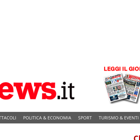
TTACOLI
POLITICA & ECONOMIA
SPORT
TURISMO & EVENTI
C