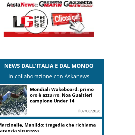
NEWS DALL'ITALIA E DAL MONDO
In collaborazione con Askanews
.Fvg, Lenarduzzi (Pd): svolta immediata
ontro declino
il 07/08/2026
cciaierie Valbruna, Bitonci: trovato punto
i equilibrio