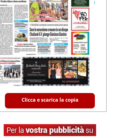
Clicca e scarica la copia