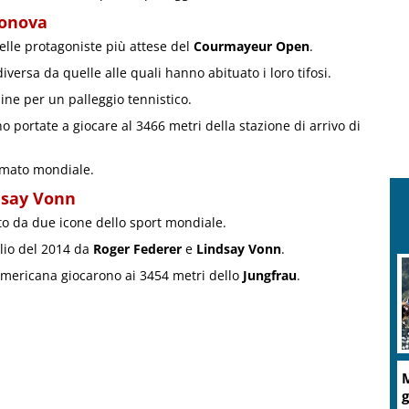
sonova
lle protagoniste più attese del
Courmayeur Open
.
versa da quelle alle quali hanno abituato i loro tifosi.
dine per un palleggio tennistico.
no portate a giocare al 3466 metri della stazione di arrivo di
rimato mondiale.
ndsay Vonn
o da due icone dello sport mondiale.
uglio del 2014 da
Roger Federer
e
Lindsay Vonn
.
R
 americana giocarono ai 3454 metri dello
Jungfrau
.
c
A
d