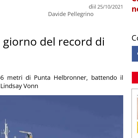
di
il
25/10/2021
n
Davide Pellegrino
C
giorno del record di
6 metri di Punta Helbronner, battendo il
 Lindsay Vonn