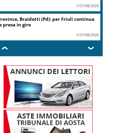
il 07/08/2026
Coin, accordo con sindacati su
piano risanamento e rilancio
il 07/08/2026
❮
❯