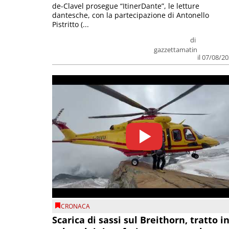
de-Clavel prosegue “ItinerDante”, le letture
dantesche, con la partecipazione di Antonello
Pistritto (...
di
gazzettamatin
il 07/08/2
CRONACA
Scarica di sassi sul Breithorn, tratto i