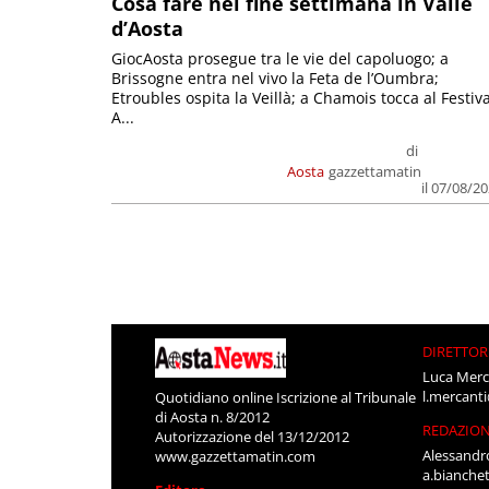
Cosa fare nel fine settimana in Valle
d’Aosta
GiocAosta prosegue tra le vie del capoluogo; a
Brissogne entra nel vivo la Feta de l’Oumbra;
Etroubles ospita la Veillà; a Chamois tocca al Festiva
A...
di
Aosta
gazzettamatin
il 07/08/2
DIRETTOR
Luca Merc
l.mercant
Quotidiano online Iscrizione al Tribunale
di Aosta n. 8/2012
REDAZIO
Autorizzazione del 13/12/2012
Alessandr
www.gazzettamatin.com
a.bianche