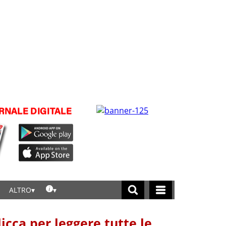
ALTRO
licca per leggere tutte le