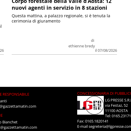
Corpo forestale della Valle d’Aosta: 12
nuovi agenti in servizio in 8 stazioni
Questa mattina, a palazzo regionale, si è tenuta la
cerimonia di giuramento
l
di
ethienne bredy
026
il 07/08/2026
CONCESSIONARIA DI PUBBLIC
E RESPONSABILE
LG PRESSE S.R.
anti
via Festaz, 52
i@gazzettamatin.com
11100 AOSTA
NE
Tel: 0165.2317
Fax: 0165.1820141
o Bianchet
E-mail
segreteria@lgpresse.co
t@gazzettamatin.com