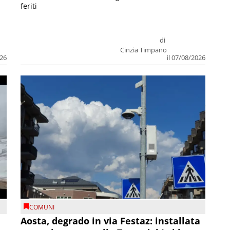
feriti
di
Cinzia Timpano
026
il 07/08/2026
COMUNI
n
Aosta, degrado in via Festaz: installata