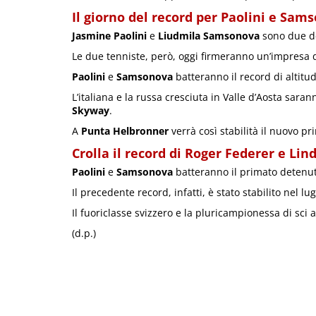
Il giorno del record per Paolini e Sam
Jasmine Paolini
e
Liudmila Samsonova
sono due de
Le due tenniste, però, oggi firmeranno un’impresa di
Paolini
e
Samsonova
batteranno il record di altitu
L’italiana e la russa cresciuta in Valle d’Aosta saran
Skyway
.
A
Punta Helbronner
verrà così stabilità il nuovo p
Crolla il record di Roger Federer e Li
Paolini
e
Samsonova
batteranno il primato detenut
Il precedente record, infatti, è stato stabilito nel l
Il fuoriclasse svizzero e la pluricampionessa di sci
(d.p.)