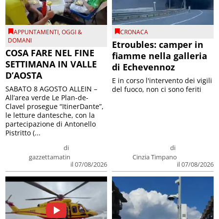
APPUNTAMENTI
,
OGGI &
CRONACA
DOMANI
Etroubles: camper in
COSA FARE NEL FINE
fiamme nella galleria
SETTIMANA IN VALLE
di Echevennoz
D’AOSTA
E in corso l'intervento dei vigili
SABATO 8 AGOSTO ALLEIN –
del fuoco, non ci sono feriti
All’area verde Le Plan-de-
Clavel prosegue “ItinerDante”,
le letture dantesche, con la
partecipazione di Antonello
Pistritto (...
di
di
gazzettamatin
Cinzia Timpano
il 07/08/2026
il 07/08/2026