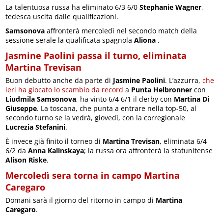
La talentuosa russa ha eliminato 6/3 6/0
Stephanie Wagner
,
tedesca uscita dalle qualificazioni.
Samsonova
affronterà mercoledì nel secondo match della
sessione serale la qualificata spagnola
Aliona
.
Jasmine Paolini passa il turno, eliminata
Martina Trevisan
Buon debutto anche da parte di
Jasmine Paolini
. L’azzurra,
che
ieri ha giocato lo scambio da record
a
Punta Helbronner
con
Liudmila Samsonova
, ha vinto 6/4 6/1 il derby con
Martina Di
Giuseppe
. La toscana, che punta a entrare nella top-50, al
secondo turno se la vedrà, giovedì, con la corregionale
Lucrezia Stefanini
.
È invece già finito il torneo di
Martina Trevisan
, eliminata 6/4
6/2 da
Anna Kalinskaya
; la russa ora affronterà la statunitense
Alison Riske
.
Mercoledì sera torna in campo Martina
Caregaro
Domani sarà il giorno del ritorno in campo di
Martina
Caregaro
.