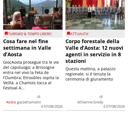
TURISMO & TEMPO LIBERO
ATTUALITA'
Cosa fare nel fine
Corpo forestale della
settimana in Valle
Valle d’Aosta: 12 nuovi
d’Aosta
agenti in servizio in 8
stazioni
GiocAosta prosegue tra le vie
del capoluogo; a Brissogne
Questa mattina, a palazzo
entra nel vivo la Feta de
regionale, si è tenuta la
l’Oumbra; Etroubles ospita la
cerimonia di giuramento
Veillà; a Chamois tocca al
Festival A...
di
di
Aosta
gazzettamatin
ethienne bredy
il 07/08/2026
il 07/08/2026