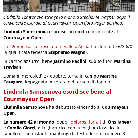
Liudmila Samsonova stringe la mano a Stephanie Wagner dopo il
convincente esordio al Courmayeur Open (foto Roger Berthod)
Liudmila Samsonova
esordisce in modo convincente al
Courmayeur Open
.
La 22enne russa cresciuta in Valle d’Aosta
ha eliminato 6/3 6/0
la qualificata tedesca
Stephanie Wagner
.
In campo azzurro, bene
Jasmine Paolini
, subito fuori
Martina
Trevisan
.
Domani, mercoledì 27 ottobre, torna in campo
Martina
Caregaro
, impegnata in serata nel torneo di doppio.
Liudmila Samsonova esordisce bene al
Courmayeur Open
Liudmila Samsonova
ha debuttato vincendo al
Courmayeur
Open
.
La numero 42 al mondo
, dopo i
dolorosi forfait
di
Ons Jabeur
e
Camila Giorgi
, è la giocatrice con la miglior classifica in
tabellone, nonostante mantenga la testa di serie numero 3.