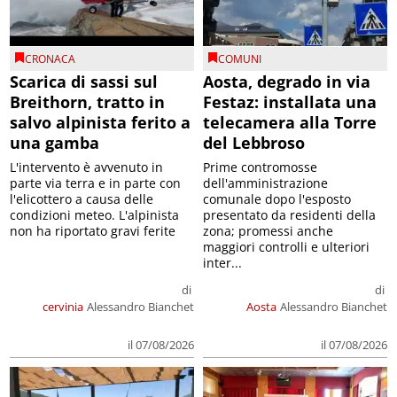
CRONACA
COMUNI
Scarica di sassi sul
Aosta, degrado in via
Breithorn, tratto in
Festaz: installata una
salvo alpinista ferito a
telecamera alla Torre
una gamba
del Lebbroso
L'intervento è avvenuto in
Prime contromosse
parte via terra e in parte con
dell'amministrazione
l'elicottero a causa delle
comunale dopo l'esposto
condizioni meteo. L'alpinista
presentato da residenti della
non ha riportato gravi ferite
zona; promessi anche
maggiori controlli e ulteriori
inter...
di
di
cervinia
Alessandro Bianchet
Aosta
Alessandro Bianchet
il 07/08/2026
il 07/08/2026