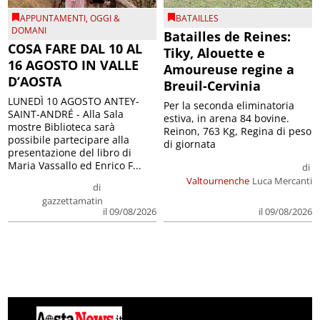
APPUNTAMENTI
,
OGGI &
BATAILLES
DOMANI
Batailles de Reines:
COSA FARE DAL 10 AL
Tiky, Alouette e
16 AGOSTO IN VALLE
Amoureuse regine a
D’AOSTA
Breuil-Cervinia
LUNEDÌ 10 AGOSTO ANTEY-
Per la seconda eliminatoria
SAINT-ANDRÉ - Alla Sala
estiva, in arena 84 bovine.
mostre Biblioteca sarà
Reinon, 763 Kg, Regina di peso
possibile partecipare alla
di giornata
presentazione del libro di
Maria Vassallo ed Enrico F...
di
Valtournenche
Luca Mercanti
di
gazzettamatin
il 09/08/2026
il 09/08/2026