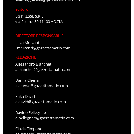
Mail:
segreteria@gazzettamatin.com
Editore
LG PRESSE S.R.L.
via Festaz, 52 11100 AOSTA
DIRETTORE RESPONSABILE
Luca Mercanti
l.mercanti@gazzettamatin.com
REDAZIONE
Alessandro Bianchet
a.bianchet@gazzettamatin.com
Danila Chenal
d.chenal@gazzettamatin.com
Erika David
e.david@gazzettamatin.com
Davide Pellegrino
d.pellegrino@gazzettamatin.com
Cinzia Timpano