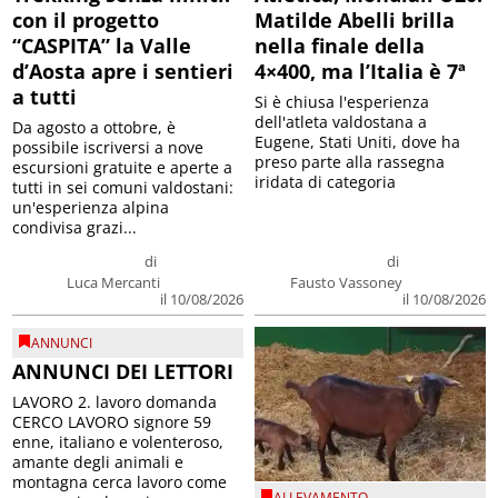
con il progetto
Matilde Abelli brilla
“CASPITA” la Valle
nella finale della
d’Aosta apre i sentieri
4×400, ma l’Italia è 7ª
a tutti
Si è chiusa l'esperienza
dell'atleta valdostana a
Da agosto a ottobre, è
Eugene, Stati Uniti, dove ha
possibile iscriversi a nove
preso parte alla rassegna
escursioni gratuite e aperte a
iridata di categoria
tutti in sei comuni valdostani:
un'esperienza alpina
condivisa grazi...
di
di
Luca Mercanti
Fausto Vassoney
il 10/08/2026
il 10/08/2026
ANNUNCI
ANNUNCI DEI LETTORI
LAVORO 2. lavoro domanda
CERCO LAVORO signore 59
enne, italiano e volenteroso,
amante degli animali e
montagna cerca lavoro come
ALLEVAMENTO