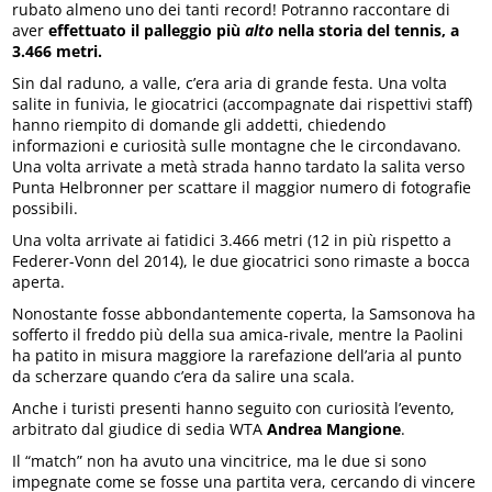
rubato almeno uno dei tanti record! Potranno raccontare di
aver
effettuato il palleggio più
alto
nella storia del tennis, a
3.466 metri.
Sin dal raduno, a valle, c’era aria di grande festa. Una volta
salite in funivia, le giocatrici (accompagnate dai rispettivi staff)
hanno riempito di domande gli addetti, chiedendo
informazioni e curiosità sulle montagne che le circondavano.
Una volta arrivate a metà strada hanno tardato la salita verso
Punta Helbronner per scattare il maggior numero di fotografie
possibili.
Una volta arrivate ai fatidici 3.466 metri (12 in più rispetto a
Federer-Vonn del 2014), le due giocatrici sono rimaste a bocca
aperta.
Nonostante fosse abbondantemente coperta, la Samsonova ha
sofferto il freddo più della sua amica-rivale, mentre la Paolini
ha patito in misura maggiore la rarefazione dell’aria al punto
da scherzare quando c’era da salire una scala.
Anche i turisti presenti hanno seguito con curiosità l’evento,
arbitrato dal giudice di sedia WTA
Andrea Mangione
.
Il “match” non ha avuto una vincitrice, ma le due si sono
impegnate come se fosse una partita vera, cercando di vincere