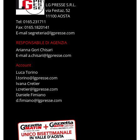
LG PRESSE S.R.L.
via Festaz, 52
11100 AOSTA
Tel: 0165.231711
Fax: 0165.1820141
E-mail
segreteria@lgpresse.com
RESPONSABILE DI AGENZIA
Arianna Gori Chisari
E-mail
a.chisari@lgpresse.com
Account
Luca Torino
l.torino@lgpresse.com
Ivana Cretier
i.cretier@lgpresse.com
Daniele Fimiano
d.fimiano@lgpresse.com