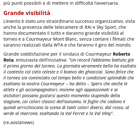
più punti possibili e di mettere in difficoltà l’avversaria.
Grande visibilità
L’evento è stato uno straordinario successo organizzativo, vista
anche la presenza delle telecamere di RAI e Sky Sport, che
hanno documentato il tutto e daranno grande visibilità al
torneo e a Courmayeur Mont Blanc, senza contare i filmati che
saranno realizzati dalla WTA e che faranno il giro del mondo.
Grande soddisfazione per il sindaco di Courmayeur
Roberto
Rota
, entusiasta dell’iniziativa:
“Un record l’abbiamo battuto già
il primo giorno del torneo. La giornata veramente bella ha esaltato
il contesto col cielo celeste e il bianco dei ghiacciai. Sono felice che
il torneo sia cominciato col tempo bello e condizioni splendide che
esaltano la nostra Courmayeur – ha detto -. Spero che anche le
atlete e gli accompagnatori, insieme agli appassionati e ai
visitatori possano gustarsi questo momento stupendo della
stagione, coi colori classici dell’autunno, le foglie che cadono e
quindi arricchiscono la scena di tanti colori diversi, dal rosso, al
verde al marrone, esaltando la Val Ferret e la Val Vény”
.
(re.aostanews)