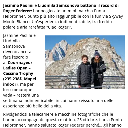
Jasmine Paolini
e
Liudmila Samsonova
battono il record di
Roger Federer:
hanno giocato un mini match a Punta
Helbronner, punto più alto raggiungibile con la funivia Skyway
Monte Bianco. Un’esperienza indimenticabile, tra freddo
polare e aria rarefatta.”Ciao Roger!”
.
Jasmine Paolini e
Liudmila
Samsonova
devono ancora
fare l’esordio
al
Courmayeur
Ladies Open –
Cassina Trophy
(235.238$, Mapei
indoor)
, ma per
loro comunque
vada – resterà una
settimana indimenticabile, in cui hanno vissuto una delle
esperienze più belle della vita.
Rivolgendosi a telecamere e macchine fotografiche che le
hanno accompagnate questa mattina, 25 ottobre, fino a Punta
Helbronner, hanno salutato Roger Federer perché… gli hanno