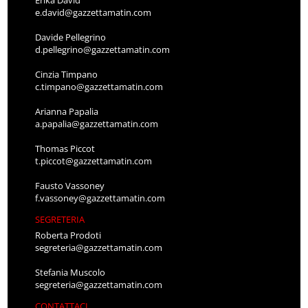
Erika David
e.david@gazzettamatin.com
Davide Pellegrino
d.pellegrino@gazzettamatin.com
Cinzia Timpano
c.timpano@gazzettamatin.com
Arianna Papalia
a.papalia@gazzettamatin.com
Thomas Piccot
t.piccot@gazzettamatin.com
Fausto Vassoney
f.vassoney@gazzettamatin.com
SEGRETERIA
Roberta Prodoti
segreteria@gazzettamatin.com
Stefania Muscolo
segreteria@gazzettamatin.com
CONTATTACI