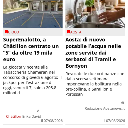
GIOCO
AOSTA
SuperEnalotto, a
Aosta: di nuovo
Châtillon centrato un
potabile l’acqua nelle
“5” da oltre 19 mila
zone servite dai
euro
serbatoi di Tramil e
Bornyon
La giocata vincente alla
Tabaccheria Chameran nel
Revocate le due ordinanze che
concorso di giovedì 6 agosto; il
dalla scorsa settimana
jackpot per l'estrazione di
imponevano la bollitura nella
oggi, venerdì 7, sale a 205,8
pre-collina, a Saraillon e
milioni d...
Porossan
di
Redazione Aostanews.it
di
Châtillon
Erika David
il 07/08/2026
il 07/08/2026