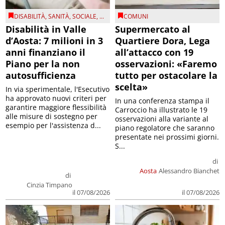
DISABILITÀ
,
SANITÀ
,
SOCIALE
, ...
COMUNI
Disabilità in Valle
Supermercato al
d’Aosta: 7 milioni in 3
Quartiere Dora, Lega
anni finanziano il
all’attacco con 19
Piano per la non
osservazioni: «Faremo
autosufficienza
tutto per ostacolare la
scelta»
In via sperimentale, l'Esecutivo
ha approvato nuovi criteri per
In una conferenza stampa il
garantire maggiore flessibilità
Carroccio ha illustrato le 19
alle misure di sostegno per
osservazioni alla variante al
esempio per l'assistenza d...
piano regolatore che saranno
presentate nei prossimi giorni.
S...
di
Aosta
Alessandro Bianchet
di
Cinzia Timpano
il 07/08/2026
il 07/08/2026