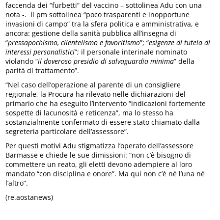
faccenda dei “furbetti” del vaccino – sottolinea Adu con una
nota -. Il pm sottolinea “poco trasparenti e inopportune
invasioni di campo” tra la sfera politica e amministrativa, e
ancora: gestione della sanità pubblica all’insegna di
“
pressapochismo, clientelismo e favoritismo
”; “
esigenze di tutela di
interessi personalistici
”; il personale interinale nominato
violando “
il doveroso presidio di salvaguardia minima
” della
parità di trattamento”.
“Nel caso dell’operazione al parente di un consigliere
regionale, la Procura ha rilevato nelle dichiarazioni del
primario che ha eseguito l’intervento “indicazioni fortemente
sospette di lacunosità e reticenza”, ma lo stesso ha
sostanzialmente confermato di essere stato chiamato dalla
segreteria particolare dell’assessore”.
Per questi motivi Adu stigmatizza l’operato dell’assessore
Barmasse e chiede le sue dimissioni: “non c’è bisogno di
commettere un reato, gli eletti devono adempiere al loro
mandato “con disciplina e onore”. Ma qui non c’è né l’una né
l’altro”.
(re.aostanews)