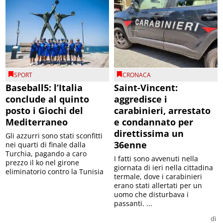
SPORT
CRONACA
Baseball5: l’Italia
Saint-Vincent:
conclude al quinto
aggredisce i
posto i Giochi del
carabinieri, arrestato
Mediterraneo
e condannato per
direttissima un
Gli azzurri sono stati sconfitti
36enne
nei quarti di finale dalla
Turchia, pagando a caro
I fatti sono avvenuti nella
prezzo il ko nel girone
giornata di ieri nella cittadina
eliminatorio contro la Tunisia
termale, dove i carabinieri
erano stati allertati per un
uomo che disturbava i
passanti. ...
di