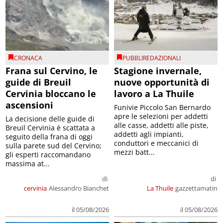
CRONACA
PUBBLIREDAZIONALI
Frana sul Cervino, le
Stagione invernale,
guide di Breuil
nuove opportunità di
Cervinia bloccano le
lavoro a La Thuile
ascensioni
Funivie Piccolo San Bernardo
apre le selezioni per addetti
La decisione delle guide di
alle casse, addetti alle piste,
Breuil Cervinia è scattata a
addetti agli impianti,
seguito della frana di oggi
conduttori e meccanici di
sulla parete sud del Cervino;
mezzi batt...
gli esperti raccomandano
massima at...
di
di
cervinia
Alessandro Bianchet
La Thuile
gazzettamatin
il 05/08/2026
il 05/08/2026