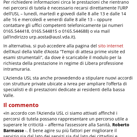
Per richiedere informazioni circa le prestazioni che rientrano
nei percorsi di tutela è necessario recarsi direttamente l’URP
dell’USL – lunedì, martedì e giovedì dalle 8 alle 13 e dalle 14
alle 16 e mercoledì e venerdì dalle 8 alle 13 – oppure
contattare gli uffici competenti telefonicamente (ai numeri
0165.544418, 0165.544815 o 0165.544688) o via mail
(all’indirizzo urp.aosta@ausl.vda.it).
In alternativa, si può accedere alla pagina del
sito internet
dell’Ausl della Valle d’Aosta “Tempi di attesa prime visite ed
esami strumentali”, da dove è scaricabile il modulo per la
richiesta della prestazione in regime di Libera professione
intramuraria.
L’Azienda USL sta anche provvedendo a stipulare nuovi accordi
con strutture private ubicate a Ivrea per ampliare l’offerta di
specialisti e di prestazioni dedicate ai residenti della bassa
Valle.
Il commento
«In accordo con l’Azienda USL ci siamo attivati affinché i
percorsi di tutela possano rappresentare un percorso utile a
superare le criticità – afferma l’assessore alla Sanità,
Roberto
Barmasse
-. È bene agire su più fattori per migliorare il
servizio sia dal lato dei servizi sia dal lato dei cittadini e