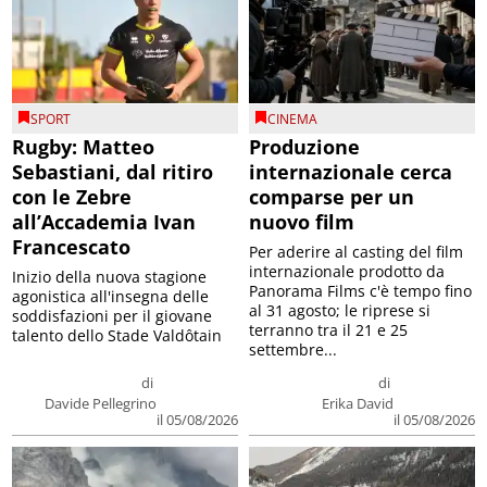
SPORT
CINEMA
Rugby: Matteo
Produzione
Sebastiani, dal ritiro
internazionale cerca
con le Zebre
comparse per un
all’Accademia Ivan
nuovo film
Francescato
Per aderire al casting del film
internazionale prodotto da
Inizio della nuova stagione
Panorama Films c'è tempo fino
agonistica all'insegna delle
al 31 agosto; le riprese si
soddisfazioni per il giovane
terranno tra il 21 e 25
talento dello Stade Valdôtain
settembre...
di
di
Davide Pellegrino
Erika David
il 05/08/2026
il 05/08/2026