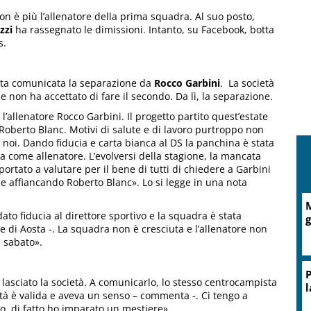
n è più l’allenatore della prima squadra. Al suo posto,
zzi
ha rassegnato le dimissioni. Intanto, su Facebook, botta
s.
stata comunicata la separazione da
Rocco Garbini
. La società
ale non ha accettato di fare il secondo. Da lì, la separazione.
’allenatore Rocco Garbini. Il progetto partito quest’estate
Roberto Blanc. Motivi di salute e di lavoro purtroppo non
 noi. Dando fiducia e carta bianca al DS la panchina è stata
 come allenatore. L’evolversi della stagione, la mancata
ortato a valutare per il bene di tutti di chiedere a Garbini
vice affiancando Roberto Blanc». Lo si legge in una nota
A
ato fiducia al direttore sportivo e la squadra è stata
d
e di Aosta -. La squadra non è cresciuta e l’allenatore non
i sabato».
lasciato la società. A comunicarlo, lo stesso centrocampista
ità è valida e aveva un senso – commenta -. Ci tengo a
ato, di fatto ho imparato un mestiere».