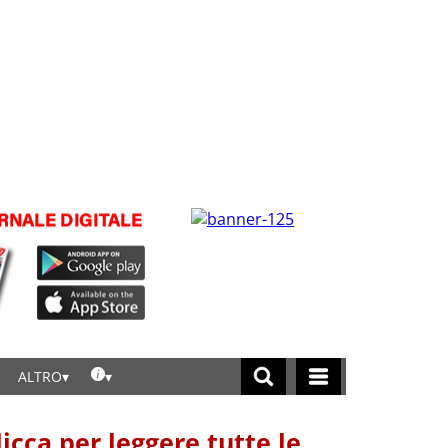
ALTRO
licca per leggere tutte le