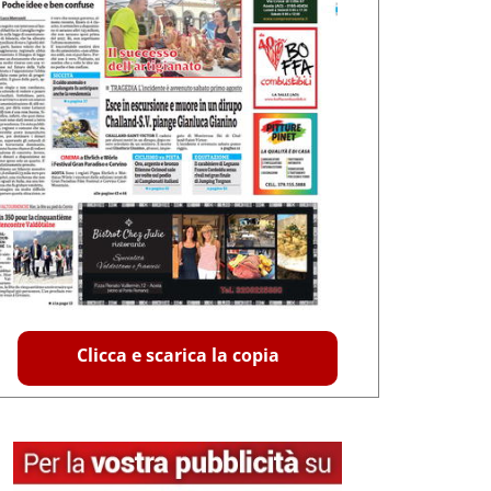
Clicca e scarica la copia