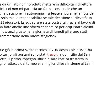
da un lato non ho voluto mettere in difficoltà il direttore
bini. Poi non mi pare sia un fatto eccezionale che un
na decisione in autonomia – si legge ancora nella nota del
olo mia la responsabilità se tale decisione si rileverà un
 25 giocatori. La squadra è stata costruita grazie al lavoro di
tà ha fatto anche uno sforzo economico per acquistare alcuni
 ds, anzi giusto nella giornata di lunedì gli erano stati
programmazione della nuova stagione».
 già la prima svolta tecnica. Il VDA Aosta Calcio 1911 ha
o turno, gli aostani sono stati
travolti
a domicilio dal San
otta. Il primo impegno ufficiale sarà l’ostica trasferta in
glior attacco del torneo e la miglior difesa insieme al Leinì.