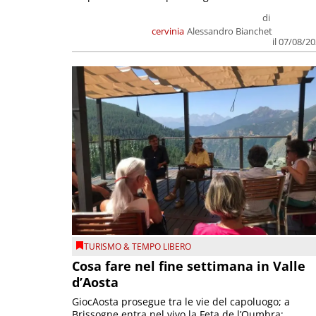
di
cervinia
Alessandro Bianchet
il 07/08/2
TURISMO & TEMPO LIBERO
Cosa fare nel fine settimana in Valle
d’Aosta
GiocAosta prosegue tra le vie del capoluogo; a
Brissogne entra nel vivo la Feta de l’Oumbra;