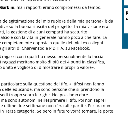
Garbini
, ma i rapporti erano compromessi da tempo.
a delegittimazione del mio ruolo (e della mia persona), è da
ve sulla buona riuscita del progetto. La mia visione era
nti, la gestione di alcuni comparti ha scaturito
alcio e con la vita in generale hanno poco a che fare. La
one completamente opposta a quelle dei miei ex colleghi
ra gli altri di Charvensod e P.D.H.A. su Facebook.
 ragazzi con i quali ho messo personalmente la faccia,
ragazzi meritano molto di più dei 4 punti in classifica,
nito e voglioso di dimostrare il proprio valore».
 particolare sulla questione del tifo. «I tifosi non fanno
ono delle educande, ma sono persone che si prendono la
isodi troppo sopra le righe. Noi possiamo dare
 ma sono autonomi nell’esprimere il tifo. Poi non saprei
lle ultime due settimane non c’era alle partite. Per ora non
in Terza categoria. Se però in futuro vorrà tornare, le porte