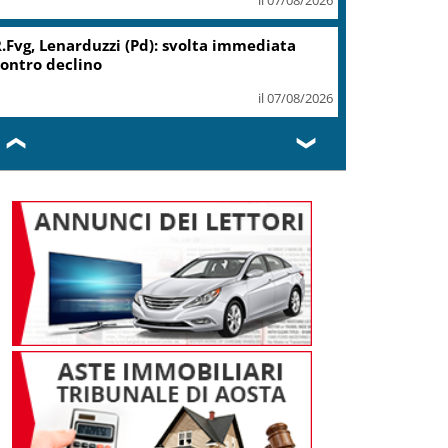
Migranti, Meloni: non c’è
spazio in Ue per chi alimenta
immigrazione clandestina
il 07/08/2026
❮
❯