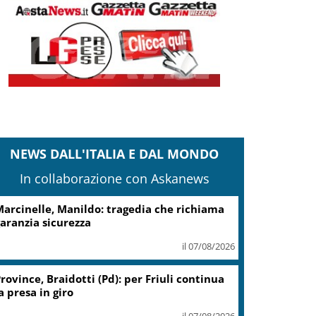
NEWS DALL'ITALIA E DAL MONDO
In collaborazione con Askanews
cciaierie Valbruna, Bitonci: trovato punto
i equilibrio
il 07/08/2026
Coin, accordo con sindacati su
piano risanamento e rilancio
il 07/08/2026