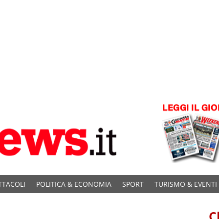
TTACOLI
POLITICA & ECONOMIA
SPORT
TURISMO & EVENTI
C