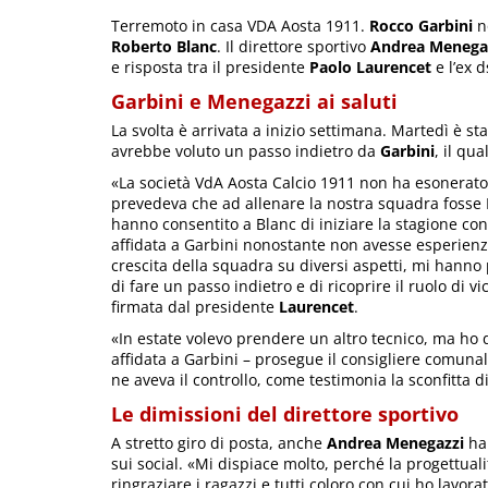
Terremoto in casa VDA Aosta 1911.
Rocco Garbini
no
Roberto Blanc
. Il direttore sportivo
Andrea Menega
e risposta tra il presidente
Paolo Laurencet
e l’ex d
Garbini e Menegazzi ai saluti
La svolta è arrivata a inizio settimana. Martedì è 
avrebbe voluto un passo indietro da
Garbini
, il qu
«La società VdA Aosta Calcio 1911 non ha esonerato l
prevedeva che ad allenare la nostra squadra fosse 
hanno consentito a Blanc di iniziare la stagione con
affidata a Garbini nonostante non avesse esperienza
crescita della squadra su diversi aspetti, mi hanno p
di fare un passo indietro e di ricoprire il ruolo di 
firmata dal presidente
Laurencet
.
«In estate volevo prendere un altro tecnico, ma ho d
affidata a Garbini – prosegue il consigliere comunal
ne aveva il controllo, come testimonia la sconfitta d
Le dimissioni del direttore sportivo
A stretto giro di posta, anche
Andrea Menegazzi
ha 
sui social. «Mi dispiace molto, perché la progettual
ringraziare i ragazzi e tutti coloro con cui ho lavor