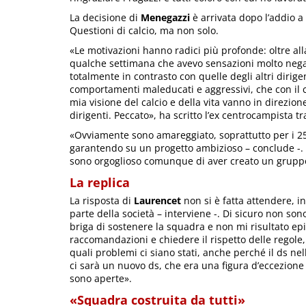
La decisione di
Menegazzi
è arrivata dopo l’addio a
Questioni di calcio, ma non solo.
«Le motivazioni hanno radici più profonde: oltre all
qualche settimana che avevo sensazioni molto negati
totalmente in contrasto con quelle degli altri dirige
comportamenti maleducati e aggressivi, che con il c
mia visione del calcio e della vita vanno in direzi
dirigenti. Peccato», ha scritto l’ex centrocampista t
«Ovviamente sono amareggiato, soprattutto per i 25
garantendo su un progetto ambizioso – conclude -. I 
sono orgoglioso comunque di aver creato un gruppo u
La replica
La risposta di
Laurencet
non si è fatta attendere, in
parte della società – interviene -. Di sicuro non s
briga di sostenere la squadra e non mi risultato ep
raccomandazioni e chiedere il rispetto delle regole,
quali problemi ci siano stati, anche perché il ds ne
ci sarà un nuovo ds, che era una figura d’eccezione 
sono aperte».
«Squadra costruita da tutti»