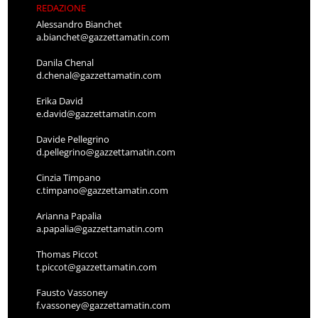
REDAZIONE
Alessandro Bianchet
a.bianchet@gazzettamatin.com
Danila Chenal
d.chenal@gazzettamatin.com
Erika David
e.david@gazzettamatin.com
Davide Pellegrino
d.pellegrino@gazzettamatin.com
Cinzia Timpano
c.timpano@gazzettamatin.com
Arianna Papalia
a.papalia@gazzettamatin.com
Thomas Piccot
t.piccot@gazzettamatin.com
Fausto Vassoney
f.vassoney@gazzettamatin.com