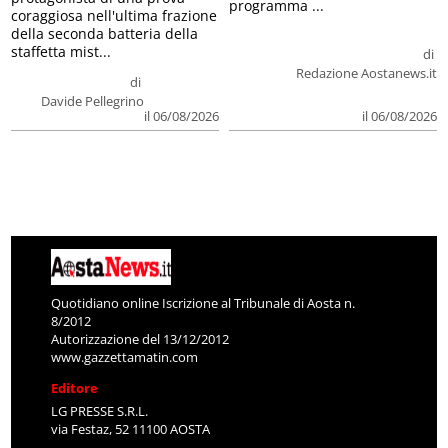
programma ...
coraggiosa nell'ultima frazione
della seconda batteria della
staffetta mist...
di
Redazione Aostanews.it
di
Davide Pellegrino
il 06/08/2026
il 06/08/2026
Quotidiano online Iscrizione al Tribunale di Aosta n.
8/2012
Autorizzazione del 13/12/2012
www.gazzettamatin.com
Editore
LG PRESSE S.R.L.
via Festaz, 52 11100 AOSTA