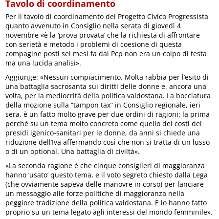
Tavolo di coordinamento
Per il tavolo di coordinamento del Progetto Civico Progressista
quanto avvenuto in Consiglio nella serata di giovedì 4
novembre «è la ‘prova provata’ che la richiesta di affrontare
con serietà e metodo i problemi di coesione di questa
compagine posti sei mesi fa dal Pcp non era un colpo di testa
ma una lucida analisi».
Aggiunge: «Nessun compiacimento. Molta rabbia per l’esito di
una battaglia sacrosanta sui diritti delle donne e, ancora una
volta, per la mediocrità della politica valdostana. La bocciatura
della mozione sulla “tampon tax” in Consiglio regionale, ieri
sera, è un fatto molto grave per due ordini di ragioni: la prima
perché su un tema molto concreto come quello dei costi dei
presidi igenico-sanitari per le donne, da anni si chiede una
riduzione dell’Iva affermando così che non si tratta di un lusso
o di un optional. Una battaglia di civiltà».
«La seconda ragione è che cinque consiglieri di maggioranza
hanno ‘usato’ questo tema, e il voto segreto chiesto dalla Lega
(che ovviamente sapeva delle manovre in corso) per lanciare
un messaggio alle forze politiche di maggioranza nella
peggiore tradizione della politica valdostana. E lo hanno fatto
proprio su un tema legato agli interessi del mondo femminile».