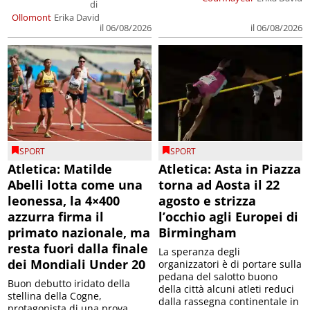
di
Ollomont
Erika David
il 06/08/2026
il 06/08/2026
SPORT
SPORT
Atletica: Matilde
Atletica: Asta in Piazza
Abelli lotta come una
torna ad Aosta il 22
leonessa, la 4×400
agosto e strizza
azzurra firma il
l’occhio agli Europei di
primato nazionale, ma
Birmingham
resta fuori dalla finale
La speranza degli
dei Mondiali Under 20
organizzatori è di portare sulla
pedana del salotto buono
Buon debutto iridato della
della città alcuni atleti reduci
stellina della Cogne,
dalla rassegna continentale in
protagonista di una prova