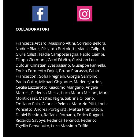
COLLABORATORI
Francesca Arcaro, Massimo Altini, Corrado Bellora,
Nadine Blanc, Riccardo Bortolotti, Manila Calipari,
Giulia Calisti, Nadia Camposaragna, Paolo Ciambi,
Filippo Clermont, Carol Di Vito, Christian Leo
Dufour, Christian Evaspasiano, Giuseppe Farinella,
Enrico Formento Dojot, Bruno Fracasso, Fabio
Francesconi, Sofia Fregnani, Giorgia Gambino,
Paolo Gatto, Michael Ghignone, Marlène Jorrioz,
Cecilia Lazzarotto, Giacomo Mangano, Angela
Marrelli, Federico Mecca, Luca Mauro Melloni, Marc
Montrosset, Matteo Nigra, Sabrina Olibano,
Emiliano Pala, Gabriele Peloso, Maurizio Pitti, Loris
Ponsetto, Andrea Portigliatti, Mattia Pramotton,
Deniel Pession, Raffaele Romano, Enrico Ruggeri,
Riccardo Savoye, Federica Tercinod, Federico
Tigellio Benvenuto, Luca Massimo Trifilò