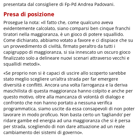
presentata dal consigliere di Fp-Pd Andrea Padovani.
Presa di posizione
Prosegue la nota: «Il fatto che, come qualcuno aveva
evidentemente calcolato, siano comparsi ben cinque franchi
tiratori nella maggioranza, è un gioco di potere squallido.
Come dichiarato, abbiamo votato a favore e ci dispiace che su
un provvedimento di civiltà, firmato peraltro da tutti i
capigruppo di maggioranza, si sia innescato un oscuro gioco
finalizzato solo a delineare nuovi scenari attraverso vecchi e
squallidi metodi».
«Se proprio non si è capaci di uscire allo scoperto sarebbe
stato meglio scegliere un’altra strada per far emergere
diversità e conflitti. Ancora una volta l’arroganza e la deriva
maschilista di questa maggioranza hanno colpito e anche per
questo motivo, oltre alla mancanza di volontà di dialogo e
confronto che non hanno portato a nessuna verifica
programmatica, siamo uscite da essa consapevoli di non poter
lavorare in modo proficuo. Non basta certo un ‘tagliando’ per
ridare gambe ed energia ad una maggioranza che si è persa
per strada, scegliendo di non dare attuazione ad un reale
cambiamento dei sistemi di governo».