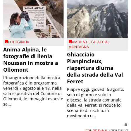
FOTOGRAFIA
AMBIENTE
,
GHIACCIAI
,
MONTAGNA
Anima Alpina, le
Ghiacciaio
fotografie di Ilenia
Planpincieux,
Noussan in mostra a
riapertura diurna
Ollomont
della strada della Val
L'inaugurazione della mostra
Ferret
fotografica è in programma
venerdì 7 agosto alle 18, nella
Riapre oggi, giovedì 6 agosto,
sala espositiva del Comune di
solo di giorno e solo in
Ollomont; le immagini esposte
discesa, la strada comunale
sa...
della Val Ferret; si riduce lo
scenario di rischio, in
movimento u...
di
Courmayeur
Erika David