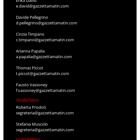
Erika David
e.david@gazzettamatin.com
Davide Pellegrino
d.pellegrino@gazzettamatin.com
Cinzia Timpano
c.timpano@gazzettamatin.com
Arianna Papalia
a.papalia@gazzettamatin.com
Thomas Piccot
t.piccot@gazzettamatin.com
Fausto Vassoney
f.vassoney@gazzettamatin.com
SEGRETERIA
Roberta Prodoti
segreteria@gazzettamatin.com
Stefania Muscolo
segreteria@gazzettamatin.com
CONTATTACI