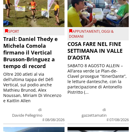
SPORT
APPUNTAMENTI
,
OGGI &
DOMANI
Trail: Daniel Thedy e
COSA FARE NEL FINE
Michela Comola
SETTIMANA IN VALLE
firmano il Vertical
D’AOSTA
Brusson-Bringuez a
tempo di record
SABATO 8 AGOSTO ALLEIN –
All’area verde Le Plan-de-
Oltre 200 atleti al via
Clavel prosegue “ItinerDante”,
dell'ultima tappa del Défì
le letture dantesche, con la
Vertical, sul podio anche
partecipazione di Antonello
Mathieu Brunod, Alex
Pistritto (...
Noussan, Miriam Di Vincenzo
e Kaitlin Allen
di
di
Davide Pellegrino
gazzettamatin
il 08/08/2026
il 07/08/2026