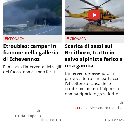
CRONACA
CRONACA
Etroubles: camper in
Scarica di sassi sul
fiamme nella galleria
Breithorn, tratto in
di Echevennoz
salvo alpinista ferito a
una gamba
E in corso l'intervento dei vigili
del fuoco, non ci sono feriti
L'intervento è avvenuto in
parte via terra e in parte con
l'elicottero a causa delle
condizioni meteo. L'alpinista
non ha riportato gravi ferite
di
cervinia
Alessandro Bianchet
di
Cinzia Timpano
il 07/08/2026
il 07/08/2026