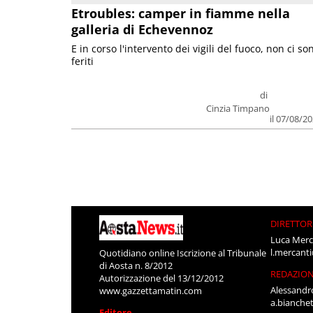
Etroubles: camper in fiamme nella
galleria di Echevennoz
E in corso l'intervento dei vigili del fuoco, non ci so
feriti
di
Cinzia Timpano
il 07/08/2
DIRETTOR
Luca Merc
l.mercant
Quotidiano online Iscrizione al Tribunale
di Aosta n. 8/2012
REDAZIO
Autorizzazione del 13/12/2012
Alessandr
www.gazzettamatin.com
a.bianche
Editore