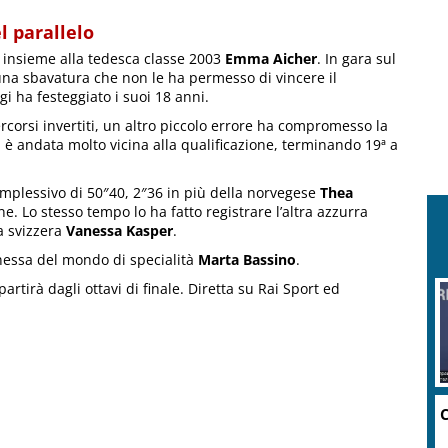
l parallelo
a insieme alla tedesca classe 2003
Emma Aicher
. In gara sul
na sbavatura che non le ha permesso di vincere il
i ha festeggiato i suoi 18 anni.
corsi invertiti, un altro piccolo errore ha compromesso la
, è andata molto vicina alla qualificazione, terminando 19ª a
omplessivo di 50″40, 2″36 in più della norvegese
Thea
e. Lo stesso tempo lo ha fatto registrare l’altra azzurra
a svizzera
Vanessa Kasper
.
onessa del mondo di specialità
Marta Bassino
.
artirà dagli ottavi di finale. Diretta su Rai Sport ed
C