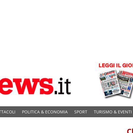
TTACOLI
POLITICA & ECONOMIA
SPORT
TURISMO & EVENTI
C