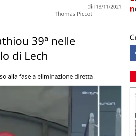
di
il
13/11/2021
n
Thomas Piccot
C
athiou 39ª nelle
elo di Lech
o alla fase a eliminazione diretta