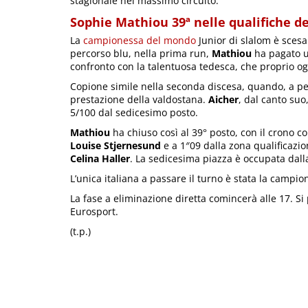
stagionale nel massimo circuito.
Sophie Mathiou 39ª nelle qualifiche de
La
campionessa del mondo
Junior di slalom è sces
percorso blu, nella prima run,
Mathiou
ha pagato u
confronto con la talentuosa tedesca, che proprio ogg
Copione simile nella seconda discesa, quando, a per
prestazione della valdostana.
Aicher
, dal canto suo
5/100 dal sedicesimo posto.
Mathiou
ha chiuso così al 39° posto, con il crono c
Louise Stjernesund
e a 1″09 dalla zona qualificazion
Celina Haller
. La sedicesima piazza è occupata dall
L’unica italiana a passare il turno è stata la campi
La fase a eliminazione diretta comincerà alle 17. Si p
Eurosport.
(t.p.)