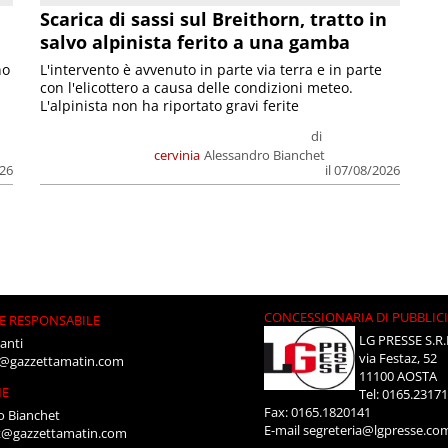
Scarica di sassi sul Breithorn, tratto in
salvo alpinista ferito a una gamba
no
L'intervento è avvenuto in parte via terra e in parte
con l'elicottero a causa delle condizioni meteo.
L'alpinista non ha riportato gravi ferite
di
cervinia
Alessandro Bianchet
026
il 07/08/2026
CONCESSIONARIA DI PUBBLIC
E RESPONSABILE
LG PRESSE S.R.
anti
via Festaz, 52
i@gazzettamatin.com
11100 AOSTA
NE
Tel: 0165.2317
Fax: 0165.1820141
o Bianchet
E-mail
segreteria@lgpresse.co
t@gazzettamatin.com