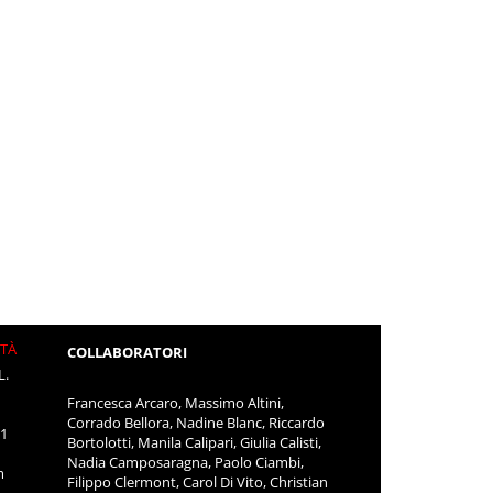
ITÀ
COLLABORATORI
L.
Francesca Arcaro, Massimo Altini,
Corrado Bellora, Nadine Blanc, Riccardo
11
Bortolotti, Manila Calipari, Giulia Calisti,
Nadia Camposaragna, Paolo Ciambi,
m
Filippo Clermont, Carol Di Vito, Christian