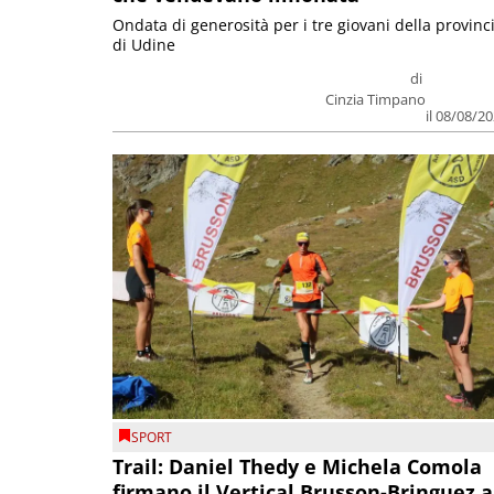
Ondata di generosità per i tre giovani della provinc
di Udine
di
Cinzia Timpano
il 08/08/2
SPORT
Trail: Daniel Thedy e Michela Comola
firmano il Vertical Brusson-Bringuez a