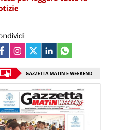
otizie
ondividi
GAZZETTA MATIN E WEEKEND