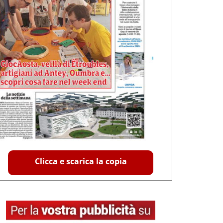
Clicca e scarica la copia