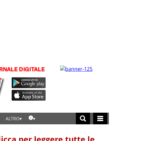
ALTRO
licca per leggere tutte le