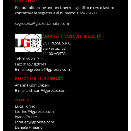
CONTATTACI
Per pubblicazione annunci, necrologi, offro e cerco lavoro,
contattare la segreteria al numero: 0165/231711
segreteria@gazzettamatin.com
CONCESSIONARIA DI PUBBLICITÀ
LG PRESSE S.R.L.
via Festaz, 52
11100 AOSTA
Tel: 0165.231711
Fax: 0165.1820141
E-mail
segreteria@lgpresse.com
RESPONSABILE DI AGENZIA
Arianna Gori Chisari
E-mail
a.chisari@lgpresse.com
Account
Luca Torino
l.torino@lgpresse.com
Ivana Cretier
i.cretier@lgpresse.com
Daniele Fimiano