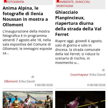
FOTOGRAFIA
AMBIENTE
,
GHIACCIAI
,
MONTAGNA
Anima Alpina, le
Ghiacciaio
fotografie di Ilenia
Planpincieux,
Noussan in mostra a
riapertura diurna
Ollomont
della strada della Val
L'inaugurazione della mostra
Ferret
fotografica è in programma
venerdì 7 agosto alle 18, nella
Riapre oggi, giovedì 6 agosto,
sala espositiva del Comune di
solo di giorno e solo in
Ollomont; le immagini esposte
discesa, la strada comunale
sa...
della Val Ferret; si riduce lo
scenario di rischio, in
movimento u...
di
Courmayeur
Erika David
di
Ollomont
Erika David
il 06/08/2026
il 06/08/2026