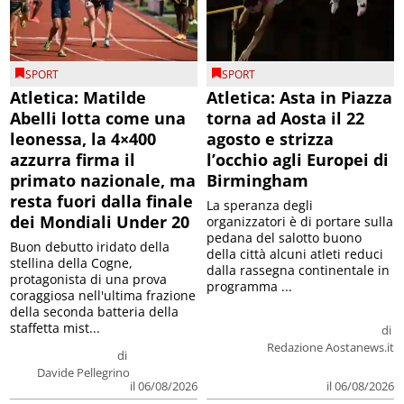
SPORT
SPORT
Atletica: Matilde
Atletica: Asta in Piazza
Abelli lotta come una
torna ad Aosta il 22
leonessa, la 4×400
agosto e strizza
azzurra firma il
l’occhio agli Europei di
primato nazionale, ma
Birmingham
resta fuori dalla finale
La speranza degli
dei Mondiali Under 20
organizzatori è di portare sulla
pedana del salotto buono
Buon debutto iridato della
della città alcuni atleti reduci
stellina della Cogne,
dalla rassegna continentale in
protagonista di una prova
programma ...
coraggiosa nell'ultima frazione
della seconda batteria della
staffetta mist...
di
Redazione Aostanews.it
di
Davide Pellegrino
il 06/08/2026
il 06/08/2026