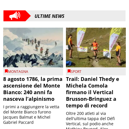
ULTIME NEWS
MONTAGNA
SPORT
8 agosto 1786, la prima
Trail: Daniel Thedy e
ascensione del Monte
Michela Comola
Bianco: 240 anni fa
firmano il Vertical
nasceva l’alpinismo
Brusson-Bringuez a
tempo di record
I primi a raggiungere la vetta
del Monte Bianco furono
Oltre 200 atleti al via
Jacques Balmat e Michel
dell'ultima tappa del Défì
Gabriel Paccard
Vertical, sul podio anche
Mathieu Brunod, Alex