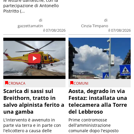
le letture dantesche, con la
partecipazione di Antonello
Pistritto (...
di
di
gazzettamatin
Cinzia Timpano
il 07/08/2026
il 07/08/2026
CRONACA
COMUNI
Scarica di sassi sul
Aosta, degrado in via
Breithorn, tratto in
Festaz: installata una
salvo alpinista ferito a
telecamera alla Torre
una gamba
del Lebbroso
L'intervento è avvenuto in
Prime contromosse
parte via terra e in parte con
dell'amministrazione
l'elicottero a causa delle
comunale dopo l'esposto