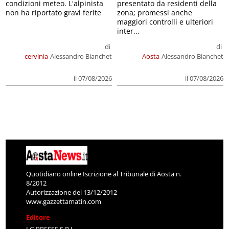
condizioni meteo. L'alpinista
presentato da residenti della
non ha riportato gravi ferite
zona; promessi anche
maggiori controlli e ulteriori
inter...
di
di
cervinia
Alessandro Bianchet
Aosta
Alessandro Bianchet
il 07/08/2026
il 07/08/2026
Quotidiano online Iscrizione al Tribunale di Aosta n.
8/2012
Autorizzazione del 13/12/2012
www.gazzettamatin.com
Editore