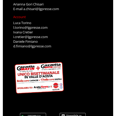
Arianna Gori Chisari
E-mail
a.chisari@lgpresse.com
Account
Luca Torino
l.torino@lgpresse.com
Ivana Cretier
i.cretier@lgpresse.com
Daniele Fimiano
d.fimiano@lgpresse.com