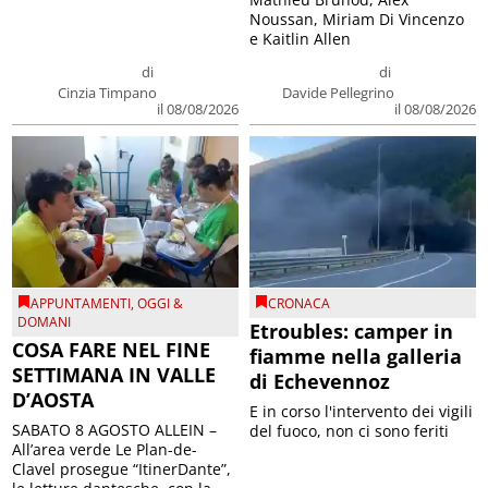
Noussan, Miriam Di Vincenzo
e Kaitlin Allen
di
di
Cinzia Timpano
Davide Pellegrino
il 08/08/2026
il 08/08/2026
APPUNTAMENTI
,
OGGI &
CRONACA
DOMANI
Etroubles: camper in
COSA FARE NEL FINE
fiamme nella galleria
SETTIMANA IN VALLE
di Echevennoz
D’AOSTA
E in corso l'intervento dei vigili
SABATO 8 AGOSTO ALLEIN –
del fuoco, non ci sono feriti
All’area verde Le Plan-de-
Clavel prosegue “ItinerDante”,