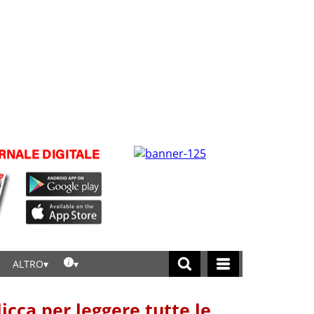
ALTRO
licca per leggere tutte le