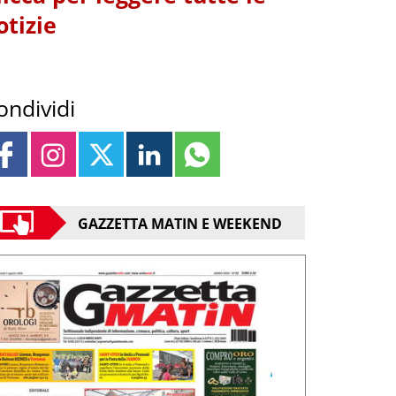
otizie
ondividi
GAZZETTA MATIN E WEEKEND