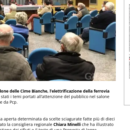
allone delle Cime Bianche, l’elettrificazione della ferrovia
stati i temi portati all’attenzione del pubblico nel salone
e da Pcp.
a aperta determinata da scelte sciagurate fatte più di dieci
eato la consigliera regionale
Chiara Minelli
che ha illustrato
ione dei rifiuti e il testo di una Proposta di legge