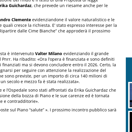
rika Guichardaz
, che prevede un riesame anche per le
andro Clemente
evidenziandone il valore naturalistico e le
 quali cresce la richiesta. E’ stato espresso interesse per la
“Ripartire dalle Cime Bianche” che approderà il prossimo
Aosta è intervenuto
Valter Milano
evidenziando il grande
 Pnrr. Ha ribadito: «Ora l’opera è finanziata e sono definiti
i finanziati ma si devono concludere entro il 2026. Certo, la
narsi per seguire con attenzione la realizzazione del
 sono previste, per un importo di circa 140 milioni di
 un secolo e mezzo fa è stata realizzata».
le e l’Ospedale sono stati affrontati da Erika Guichardaz che
ssione della bozza di Piano e le sue carenze ed è tornata
e e contradditorie».
oste sul Piano “salute” ». I prossimo incontro pubblico sarà