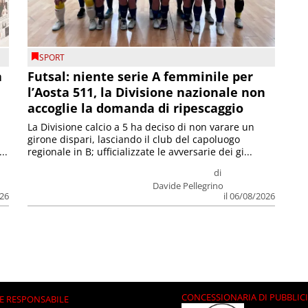
SPORT
a
Futsal: niente serie A femminile per
l’Aosta 511, la Divisione nazionale non
accoglie la domanda di ripescaggio
La Divisione calcio a 5 ha deciso di non varare un
girone dispari, lasciando il club del capoluogo
..
regionale in B; ufficializzate le avversarie dei gi...
di
Davide Pellegrino
026
il 06/08/2026
CONCESSIONARIA DI PUBBLIC
E RESPONSABILE