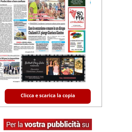
Clicca e scarica la copia