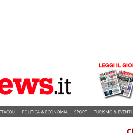
TTACOLI
POLITICA & ECONOMIA
SPORT
TURISMO & EVENTI
C