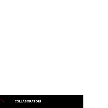
ITÀ
COLLABORATORI
L.