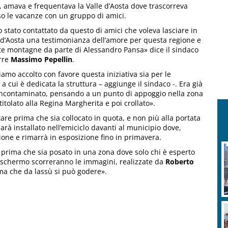
, amava e frequentava la Valle d’Aosta dove trascorreva
o le vacanze con un gruppo di amici.
 stato contattato da questo di amici che voleva lasciare in
 d’Aosta una testimonianza dell’amore per questa regione e
e montagne da parte di Alessandro Pansa» dice il sindaco
rre
Massimo Pepellin
.
amo accolto con favore questa iniziativa sia per le
a cui è dedicata la struttura – aggiunge il sindaco -. Era già
 incontaminato, pensando a un punto di appoggio nella zona
tolato alla Regina Margherita e poi crollato».
tare prima che sia collocato in quota, e non più alla portata
 sarà installato nell’emiciclo davanti al municipio dove,
ione e rimarrà in esposizione fino in primavera.
 prima che sia posato in una zona dove solo chi è esperto
 schermo scorreranno le immagini, realizzate da
Roberto
ama che da lassù si può godere».