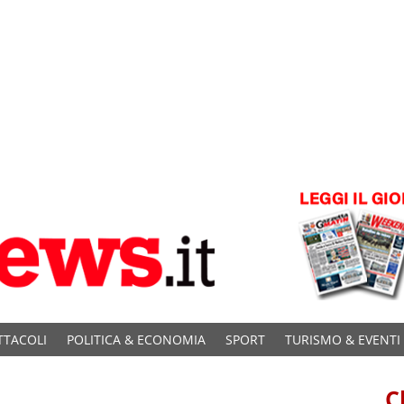
TTACOLI
POLITICA & ECONOMIA
SPORT
TURISMO & EVENTI
C