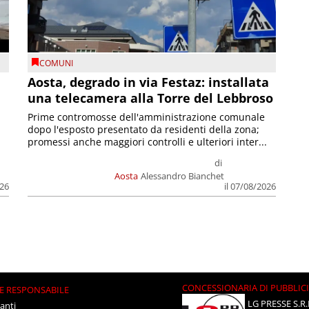
COMUNI
n
Aosta, degrado in via Festaz: installata
una telecamera alla Torre del Lebbroso
Prime contromosse dell'amministrazione comunale
dopo l'esposto presentato da residenti della zona;
promessi anche maggiori controlli e ulteriori inter...
di
Aosta
Alessandro Bianchet
026
il 07/08/2026
CONCESSIONARIA DI PUBBLIC
E RESPONSABILE
LG PRESSE S.R.
anti