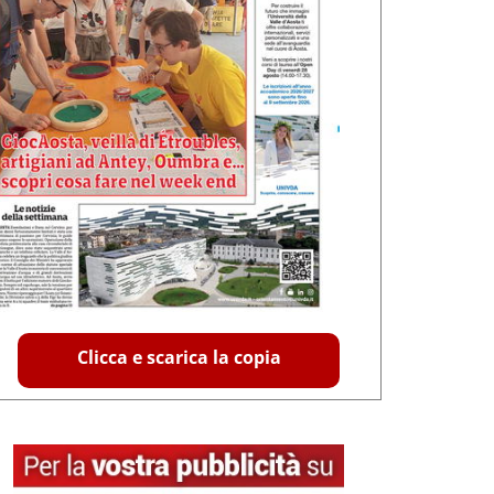
Clicca e scarica la copia