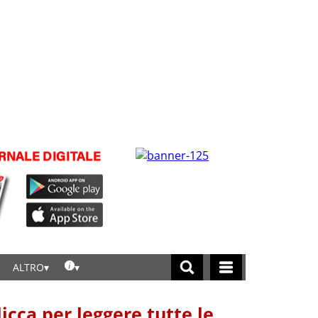
ALTRO
licca per leggere tutte le