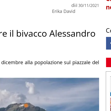
di
il
30/11/2021
n
Erika David
C
re il bivacco Alessandro
 dicembre alla popolazione sul piazzale del