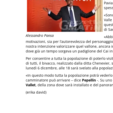
Pavia
spess
«Sono
Valle
quest
di Sa
Alessandro Pansa
«Abbi
motivazioni, sia per l’autorevolezza del personaggio 
nostra intenzione valorizzare quel vallone, ancora
dove già un tempo sorgeva un padiglione del Cai inti
Per consentire a tutta la popolazione di poterlo visi
di tutti, il bivacco, realizzato dalla ditta Chenevier,
lunedì 6 dicembre, alle 18 sarà svelato alla popolaz
«In questo modo tutta la popolazione potrà vederlo
camminatore può arrivare – dice
Pepellin
-. Su uno
Vallet
, della zona dove sarà installato e del panor
(erika david)