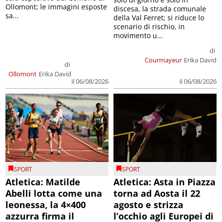
Ollomont; le immagini esposte
discesa, la strada comunale
sa...
della Val Ferret; si riduce lo
scenario di rischio, in
movimento u...
di
Courmayeur
Erika David
di
Ollomont
Erika David
il 06/08/2026
il 06/08/2026
SPORT
SPORT
Atletica: Matilde
Atletica: Asta in Piazza
Abelli lotta come una
torna ad Aosta il 22
leonessa, la 4×400
agosto e strizza
azzurra firma il
l’occhio agli Europei di