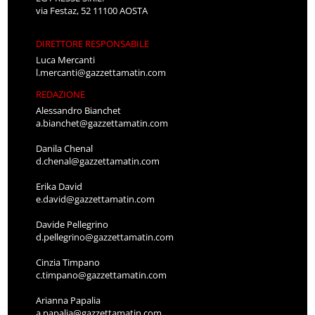
via Festaz, 52 11100 AOSTA
DIRETTORE RESPONSABILE
Luca Mercanti
l.mercanti@gazzettamatin.com
REDAZIONE
Alessandro Bianchet
a.bianchet@gazzettamatin.com
Danila Chenal
d.chenal@gazzettamatin.com
Erika David
e.david@gazzettamatin.com
Davide Pellegrino
d.pellegrino@gazzettamatin.com
Cinzia Timpano
c.timpano@gazzettamatin.com
Arianna Papalia
a.papalia@gazzettamatin.com