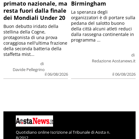
primato nazionale, ma
Birmingham
resta fuori dalla finale
La speranza degli
dei Mondiali Under 20
organizzatori è di portare sulla
pedana del salotto buono
Buon debutto iridato della
della città alcuni atleti reduci
stellina della Cogne,
dalla rassegna continentale in
protagonista di una prova
programma ...
coraggiosa nell'ultima frazione
della seconda batteria della
staffetta mist...
di
Redazione Aostanews.it
di
Davide Pellegrino
il 06/08/2026
il 06/08/2026
Quotidiano online Iscrizione al Tribunale di Aosta n.
8/2012