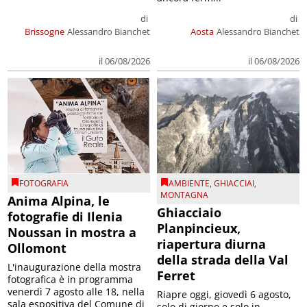
di
di
Brissogne
Alessandro Bianchet
Aosta
Alessandro Bianchet
il 06/08/2026
il 06/08/2026
FOTOGRAFIA
AMBIENTE
,
GHIACCIAI
,
MONTAGNA
Anima Alpina, le
Ghiacciaio
fotografie di Ilenia
Planpincieux,
Noussan in mostra a
riapertura diurna
Ollomont
della strada della Val
L'inaugurazione della mostra
Ferret
fotografica è in programma
venerdì 7 agosto alle 18, nella
Riapre oggi, giovedì 6 agosto,
sala espositiva del Comune di
solo di giorno e solo in