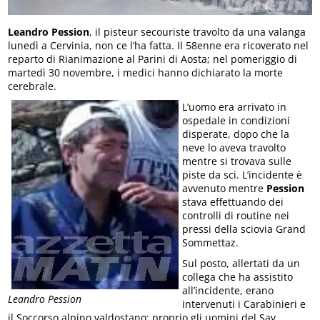
Leandro Pession
, il pisteur secouriste travolto da una valanga
lunedì a Cervinia, non ce l’ha fatta. Il 58enne era ricoverato nel
reparto di Rianimazione al Parini di Aosta; nel pomeriggio di
martedì 30 novembre, i medici hanno dichiarato la morte
cerebrale.
L’uomo era arrivato in
ospedale in condizioni
disperate, dopo che la
neve lo aveva travolto
mentre si trovava sulle
piste da sci. L’incidente è
avvenuto mentre
Pession
stava effettuando dei
controlli di routine nei
pressi della sciovia Grand
Sommettaz.
Sul posto, allertati da un
collega che ha assistito
all’incidente, erano
Leandro Pession
intervenuti i Carabinieri e
il Soccorso alpino valdostano; proprio gli uomini del Sav