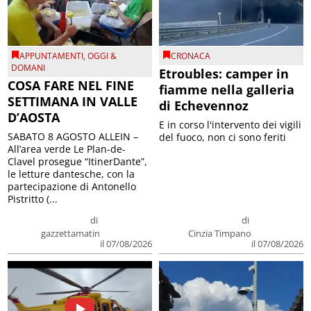
APPUNTAMENTI
,
OGGI &
CRONACA
DOMANI
Etroubles: camper in
COSA FARE NEL FINE
fiamme nella galleria
SETTIMANA IN VALLE
di Echevennoz
D’AOSTA
E in corso l'intervento dei vigili
SABATO 8 AGOSTO ALLEIN –
del fuoco, non ci sono feriti
All’area verde Le Plan-de-
Clavel prosegue “ItinerDante”,
le letture dantesche, con la
partecipazione di Antonello
Pistritto (...
di
di
gazzettamatin
Cinzia Timpano
il 07/08/2026
il 07/08/2026