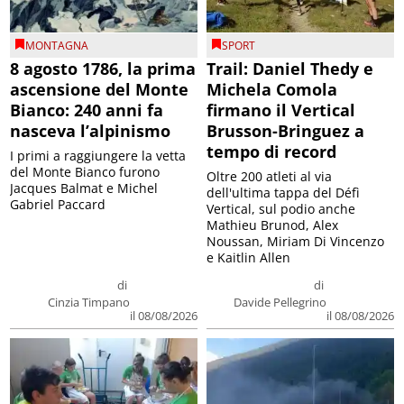
MONTAGNA
SPORT
8 agosto 1786, la prima
Trail: Daniel Thedy e
ascensione del Monte
Michela Comola
Bianco: 240 anni fa
firmano il Vertical
nasceva l’alpinismo
Brusson-Bringuez a
tempo di record
I primi a raggiungere la vetta
del Monte Bianco furono
Oltre 200 atleti al via
Jacques Balmat e Michel
dell'ultima tappa del Défì
Gabriel Paccard
Vertical, sul podio anche
Mathieu Brunod, Alex
Noussan, Miriam Di Vincenzo
e Kaitlin Allen
di
di
Cinzia Timpano
Davide Pellegrino
il 08/08/2026
il 08/08/2026