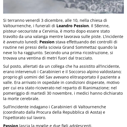
Si terranno venerdì 3 dicembre, alle 10, nella chiesa di
Valtournenche, i funerali di
Leandro Pession
. Il 58enne,
pisteur-secouriste a Cervinia, è morto dopo essere stato
travolto da una valanga mentre lavorava sulle piste. L’incidente
è avvenuto lunedì;
Pession
stava effettuando dei controlli di
routine nei pressi della sciovia Grand Sommettaz quando la
neve lo ha raggiunto. Secondo una prima ricostruzione, si
trovava una ventina di metri fuori dal tracciato.
Sul posto, allertati da un collega che ha assistito all’incidente,
erano intervenuti i Carabinieri e il Soccorso alpino valdostano;
proprio gli uomini del Sav avevano elitrasportato il paziente a
valle. Era arrivato in ospedale in condizioni disperate, motivo
per cui era stato ricoverato nel reparto di Rianimazione; nel
pomeriggio di martedì 30 novembre, i medici hanno dichiarato
la morte cerebrale.
Sull’incidente indagano i Carabinieri di Valtournenche
(coordinato dalla Procura della Repubblica di Aosta) e
l’ispettorato sul lavoro.
Pession
lascia la moglie e due figli adolescenti.