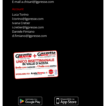
E-mail
a.chisari@lgpresse.com
Account
Luca Torino
l.torino@lgpresse.com
Ivana Cretier
i.cretier@lgpresse.com
Daniele Fimiano
d.fimiano@lgpresse.com