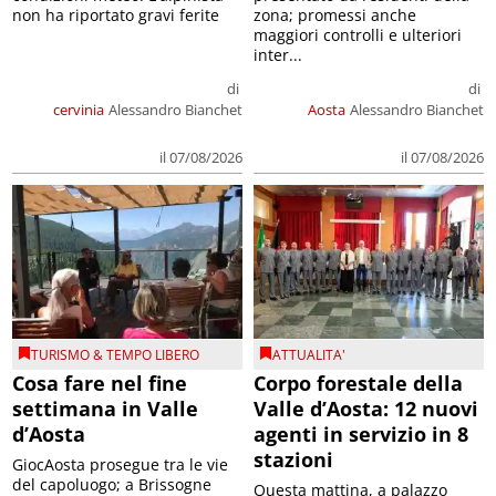
non ha riportato gravi ferite
zona; promessi anche
maggiori controlli e ulteriori
inter...
di
di
cervinia
Alessandro Bianchet
Aosta
Alessandro Bianchet
il 07/08/2026
il 07/08/2026
TURISMO & TEMPO LIBERO
ATTUALITA'
Cosa fare nel fine
Corpo forestale della
settimana in Valle
Valle d’Aosta: 12 nuovi
d’Aosta
agenti in servizio in 8
stazioni
GiocAosta prosegue tra le vie
del capoluogo; a Brissogne
Questa mattina, a palazzo