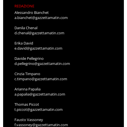
REDAZIONE
Alessandro Bianchet
a.bianchet@gazzettamatin.com
Danila Chenal
d.chenal@gazzettamatin.com
Erika David
e.david@gazzettamatin.com
Davide Pellegrino
d.pellegrino@gazzettamatin.com
Cinzia Timpano
c.timpano@gazzettamatin.com
Arianna Papalia
a.papalia@gazzettamatin.com
Thomas Piccot
t.piccot@gazzettamatin.com
Fausto Vassoney
f.vassoney@gazzettamatin.com