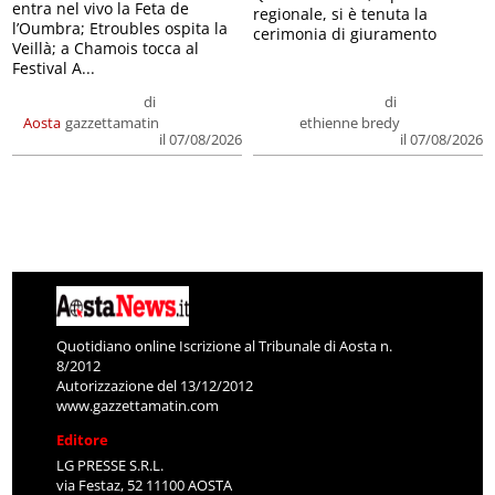
entra nel vivo la Feta de
regionale, si è tenuta la
l’Oumbra; Etroubles ospita la
cerimonia di giuramento
Veillà; a Chamois tocca al
Festival A...
di
di
Aosta
gazzettamatin
ethienne bredy
il 07/08/2026
il 07/08/2026
Quotidiano online Iscrizione al Tribunale di Aosta n.
8/2012
Autorizzazione del 13/12/2012
www.gazzettamatin.com
Editore
LG PRESSE S.R.L.
via Festaz, 52 11100 AOSTA