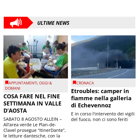
ULTIME NEWS
APPUNTAMENTI
,
OGGI &
CRONACA
DOMANI
Etroubles: camper in
COSA FARE NEL FINE
fiamme nella galleria
SETTIMANA IN VALLE
di Echevennoz
D’AOSTA
E in corso l'intervento dei vigili
SABATO 8 AGOSTO ALLEIN –
del fuoco, non ci sono feriti
All’area verde Le Plan-de-
Clavel prosegue “ItinerDante”,
le letture dantesche, con la