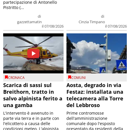
partecipazione di Antonello
Pistritto (...
di
di
gazzettamatin
Cinzia Timpano
il 07/08/2026
il 07/08/2026
CRONACA
COMUNI
Scarica di sassi sul
Aosta, degrado in via
Breithorn, tratto in
Festaz: installata una
salvo alpinista ferito a
telecamera alla Torre
una gamba
del Lebbroso
L'intervento è avvenuto in
Prime contromosse
parte via terra e in parte con
dell'amministrazione
l'elicottero a causa delle
comunale dopo l'esposto
condizioni meteo. L'alpinista
presentato da residenti della