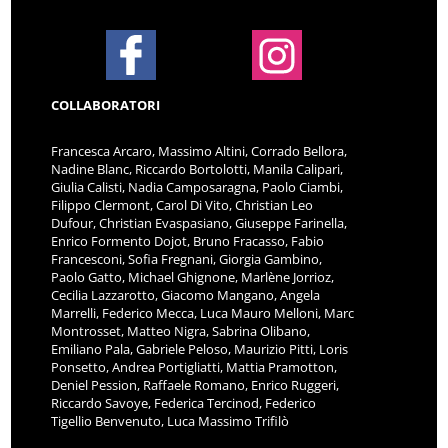
COLLABORATORI
Francesca Arcaro, Massimo Altini, Corrado Bellora,
Nadine Blanc, Riccardo Bortolotti, Manila Calipari,
Giulia Calisti, Nadia Camposaragna, Paolo Ciambi,
Filippo Clermont, Carol Di Vito, Christian Leo
Dufour, Christian Evaspasiano, Giuseppe Farinella,
Enrico Formento Dojot, Bruno Fracasso, Fabio
Francesconi, Sofia Fregnani, Giorgia Gambino,
Paolo Gatto, Michael Ghignone, Marlène Jorrioz,
Cecilia Lazzarotto, Giacomo Mangano, Angela
Marrelli, Federico Mecca, Luca Mauro Melloni, Marc
Montrosset, Matteo Nigra, Sabrina Olibano,
Emiliano Pala, Gabriele Peloso, Maurizio Pitti, Loris
Ponsetto, Andrea Portigliatti, Mattia Pramotton,
Deniel Pession, Raffaele Romano, Enrico Ruggeri,
Riccardo Savoye, Federica Tercinod, Federico
Tigellio Benvenuto, Luca Massimo Trifilò