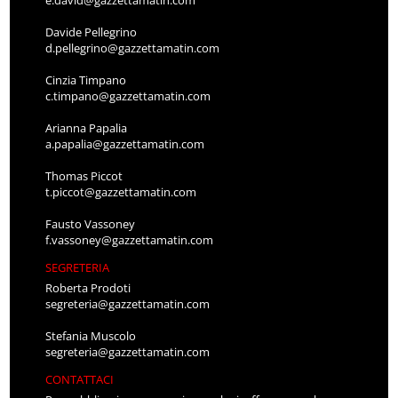
e.david@gazzettamatin.com
Davide Pellegrino
d.pellegrino@gazzettamatin.com
Cinzia Timpano
c.timpano@gazzettamatin.com
Arianna Papalia
a.papalia@gazzettamatin.com
Thomas Piccot
t.piccot@gazzettamatin.com
Fausto Vassoney
f.vassoney@gazzettamatin.com
SEGRETERIA
Roberta Prodoti
segreteria@gazzettamatin.com
Stefania Muscolo
segreteria@gazzettamatin.com
CONTATTACI