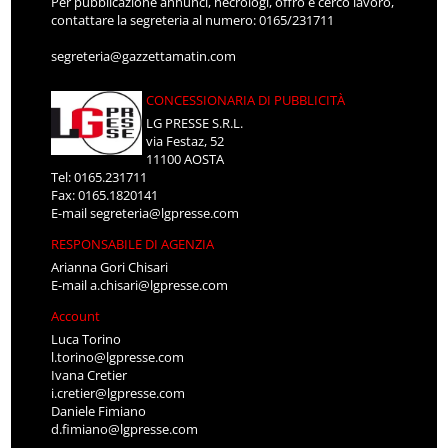
Per pubblicazione annunci, necrologi, offro e cerco lavoro,
contattare la segreteria al numero: 0165/231711
segreteria@gazzettamatin.com
CONCESSIONARIA DI PUBBLICITÀ
LG PRESSE S.R.L.
via Festaz, 52
11100 AOSTA
Tel: 0165.231711
Fax: 0165.1820141
E-mail
segreteria@lgpresse.com
RESPONSABILE DI AGENZIA
Arianna Gori Chisari
E-mail
a.chisari@lgpresse.com
Account
Luca Torino
l.torino@lgpresse.com
Ivana Cretier
i.cretier@lgpresse.com
Daniele Fimiano
d.fimiano@lgpresse.com