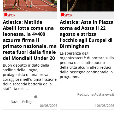
SPORT
SPORT
Atletica: Matilde
Atletica: Asta in Piazza
Abelli lotta come una
torna ad Aosta il 22
leonessa, la 4×400
agosto e strizza
azzurra firma il
l’occhio agli Europei di
primato nazionale, ma
Birmingham
resta fuori dalla finale
La speranza degli
dei Mondiali Under 20
organizzatori è di portare sulla
pedana del salotto buono
Buon debutto iridato della
della città alcuni atleti reduci
stellina della Cogne,
dalla rassegna continentale in
protagonista di una prova
programma ...
coraggiosa nell'ultima frazione
della seconda batteria della
staffetta mist...
di
Redazione Aostanews.it
di
Davide Pellegrino
il 06/08/2026
il 06/08/2026