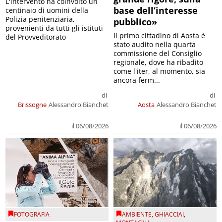
L'intervento ha coinvolto un
base dell’interesse
centinaio di uomini della
Polizia penitenziaria,
pubblico»
provenienti da tutti gli istituti
Il primo cittadino di Aosta è
del Provveditorato
stato audito nella quarta
commissione del Consiglio
regionale, dove ha ribadito
come l'iter, al momento, sia
ancora ferm...
di
di
Brissogne
Alessandro Bianchet
Aosta
Alessandro Bianchet
il 06/08/2026
il 06/08/2026
FOTOGRAFIA
AMBIENTE
,
GHIACCIAI
,