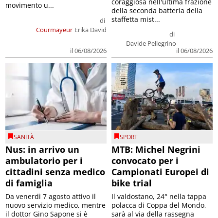
coraggiosa nell'ultima frazione
movimento u...
della seconda batteria della
staffetta mist...
di
Courmayeur
Erika David
di
Davide Pellegrino
il 06/08/2026
il 06/08/2026
SANITÀ
SPORT
Nus: in arrivo un
MTB: Michel Negrini
ambulatorio per i
convocato per i
cittadini senza medico
Campionati Europei di
di famiglia
bike trial
Da venerdì 7 agosto attivo il
Il valdostano, 24° nella tappa
nuovo servizio medico, mentre
polacca di Coppa del Mondo,
il dottor Gino Sapone si è
sarà al via della rassegna