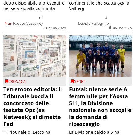
detto disponibile a proseguire
continentale che scatta oggi a
nel servizio alla comunità
Valberg
di
di
Nus
Fausto Vassoney
Davide Pellegrino
il 06/08/2026
il 06/08/2026
CRONACA
SPORT
Terremoto editoria: il
Futsal: niente serie A
Tribunale boccia il
femminile per l’Aosta
concordato delle
511, la Divisione
testate Ops (ex
nazionale non accoglie
Netweek); si dimette
la domanda di
l’ad
ripescaggio
Il Tribunale di Lecco ha
La Divisione calcio a 5 ha