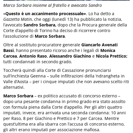
Marco Sorbara insieme al fratello e avvocato Sandro
«
Questo è un accanimento processuale»
. Lo ha detto a
Gazzetta Matin
, che oggi (lunedì 13) ha pubblicato la notizia,
l’avvocato
Sandro Sorbara,
dopo che la Procura generale della
Corte d’appello di Torino ha deciso di ricorrere contro
l’assoluzione di
Marco Sorbara
.
Oltre al sostituto procuratore generale
Giancarlo Avenati
Bassi
, hanno presentato ricorso anche i legali di
Monica
Carcea
,
Antonio Raso
,
Alessandro Giachino
e
Nicola Prettico;
tutti condannati in secondo grado.
Toccherà quindi alla Corte di Cassazione pronunciarsi
sull’inchiesta Geenna – sulle infiltrazioni della ’ndrangheta in
Valle d’Aosta – per i cinque imputati che non avevano scelto riti
alternativi.
Marco Sorbara
– ex politico accusato di concorso esterno –
dopo una pesante condanna in primo grado era stato assolto
con formula piena dalla Corte d’appello. Per gli altri quattro
imputati, invece, era arrivata una seconda condanna: 10 anni
per Raso, 8 per Giachino e Prettico e 7 per Carcea. Mentre
quest’ultima era alla sbarra con l’accusa di concorso esterno,
gli altri erano imputati per associazione mafiosa.