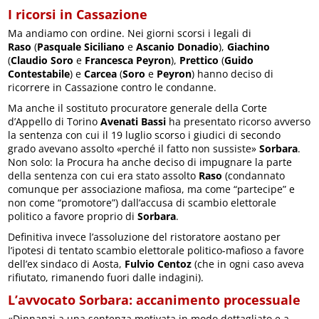
I ricorsi in Cassazione
Ma andiamo con ordine. Nei giorni scorsi i legali di
Raso
(
Pasquale Siciliano
e
Ascanio Donadio
),
Giachino
(
Claudio Soro
e
Francesca Peyron
),
Prettico
(
Guido
Contestabile
) e
Carcea
(
Soro
e
Peyron
) hanno deciso di
ricorrere in Cassazione contro le condanne.
Ma anche il sostituto procuratore generale della Corte
d’Appello di Torino
Avenati Bassi
ha presentato ricorso avverso
la sentenza con cui il 19 luglio scorso i giudici di secondo
grado avevano assolto «perché il fatto non sussiste»
Sorbara
.
Non solo: la Procura ha anche deciso di impugnare la parte
della sentenza con cui era stato assolto
Raso
(condannato
comunque per associazione mafiosa, ma come “partecipe” e
non come “promotore”) dall’accusa di scambio elettorale
politico a favore proprio di
Sorbara
.
Definitiva invece l’assoluzione del ristoratore aostano per
l’ipotesi di tentato scambio elettorale politico-mafioso a favore
dell’ex sindaco di Aosta,
Fulvio Centoz
(che in ogni caso aveva
rifiutato, rimanendo fuori dalle indagini).
L’avvocato Sorbara: accanimento processuale
«Dinnanzi a una sentenza motivata in modo dettagliato e a