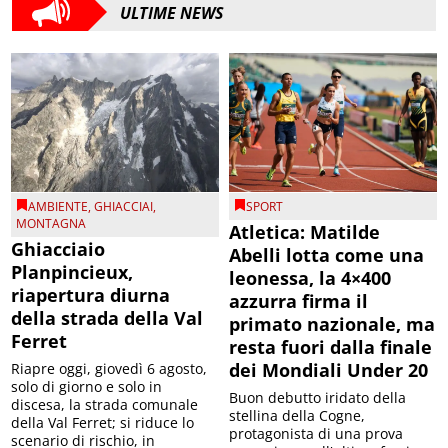
ULTIME NEWS
AMBIENTE
,
GHIACCIAI
,
SPORT
MONTAGNA
Atletica: Matilde
Ghiacciaio
Abelli lotta come una
Planpincieux,
leonessa, la 4×400
riapertura diurna
azzurra firma il
della strada della Val
primato nazionale, ma
Ferret
resta fuori dalla finale
dei Mondiali Under 20
Riapre oggi, giovedì 6 agosto,
solo di giorno e solo in
Buon debutto iridato della
discesa, la strada comunale
stellina della Cogne,
della Val Ferret; si riduce lo
protagonista di una prova
scenario di rischio, in