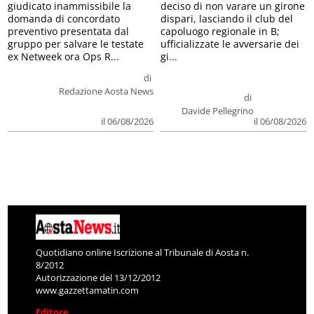
giudicato inammissibile la
deciso di non varare un girone
domanda di concordato
dispari, lasciando il club del
preventivo presentata dal
capoluogo regionale in B;
gruppo per salvare le testate
ufficializzate le avversarie dei
ex Netweek ora Ops R...
gi...
di
Redazione Aosta News
di
Davide Pellegrino
il 06/08/2026
il 06/08/2026
Quotidiano online Iscrizione al Tribunale di Aosta n.
8/2012
Autorizzazione del 13/12/2012
www.gazzettamatin.com
Editore