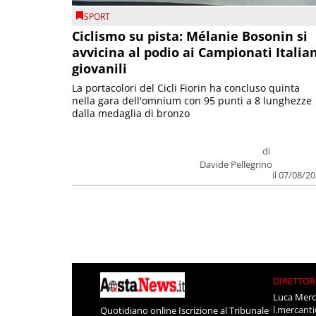
SPORT
Ciclismo su pista: Mélanie Bosonin si
avvicina al podio ai Campionati Italia
giovanili
La portacolori del Cicli Fiorin ha concluso quinta
nella gara dell'omnium con 95 punti a 8 lunghezze
dalla medaglia di bronzo
di
Davide Pellegrino
il 07/08/2
DIRETTOR
Luca Merc
l.mercant
Quotidiano online Iscrizione al Tribunale