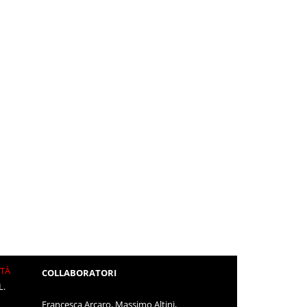
ITÀ
COLLABORATORI
L.
Francesca Arcaro, Massimo Altini,