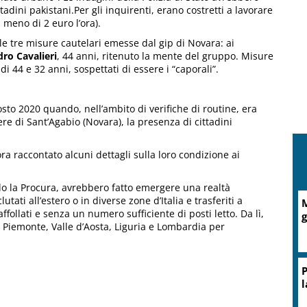
tadini pakistani.Per gli inquirenti, erano costretti a lavorare
 meno di 2 euro l’ora).
le tre misure cautelari emesse dal gip di Novara: ai
ro Cavalieri
, 44 anni, ritenuto la mente del gruppo. Misure
di 44 e 32 anni, sospettati di essere i “caporali”.
gosto 2020 quando, nell’ambito di verifiche di routine, era
re di Sant’Agabio (Novara), la presenza di cittadini
ora raccontato alcuni dettagli sulla loro condizione ai
ndo la Procura, avrebbero fatto emergere una realtà
tati all’estero o in diverse zone d’Italia e trasferiti a
M
ffollati e senza un numero sufficiente di posti letto. Da lì,
g
 Piemonte, Valle d’Aosta, Liguria e Lombardia per
P
l