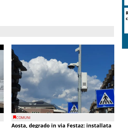
R
c
COMUNI
n
Aosta, degrado in via Festaz: installata