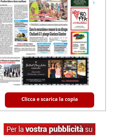
Clicca e scarica la copia