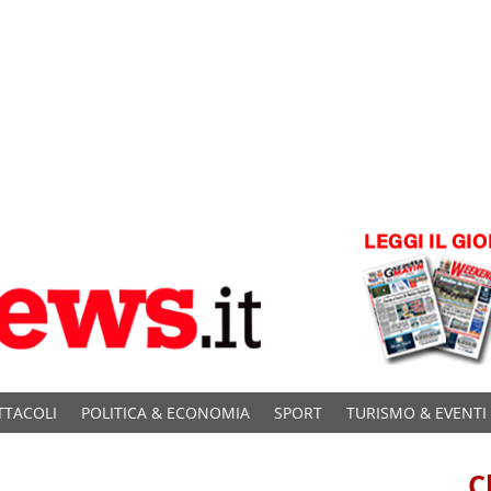
TTACOLI
POLITICA & ECONOMIA
SPORT
TURISMO & EVENTI
C