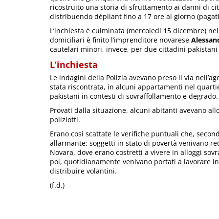
ricostruito una storia di sfruttamento ai danni di cit
distribuendo dépliant fino a 17 ore al giorno (pagati
L’inchiesta è culminata (mercoledì 15 dicembre) nel
domiciliari è finito l’imprenditore novarese
Alessand
cautelari minori, invece, per due cittadini pakistani 
L’inchiesta
Le indagini della Polizia avevano preso il via nell’a
stata riscontrata, in alcuni appartamenti nel quartie
pakistani in contesti di sovraffollamento e degrado.
Provati dalla situazione, alcuni abitanti avevano all
poliziotti.
Erano così scattate le verifiche puntuali che, seco
allarmante: soggetti in stato di povertà venivano reclu
Novara, dove erano costretti a vivere in alloggi sovra
poi, quotidianamente venivano portati a lavorare in
distribuire volantini.
(f.d.)