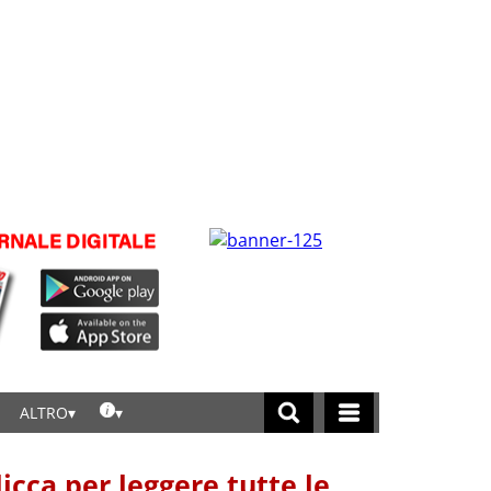
ALTRO
licca per leggere tutte le