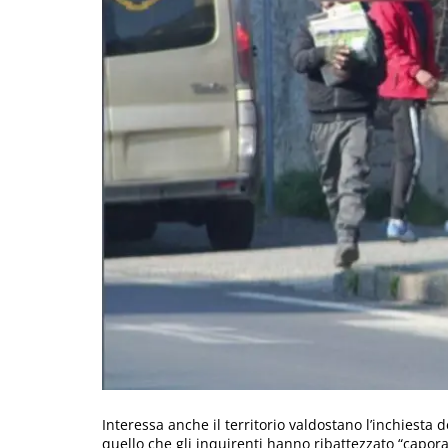
Interessa anche il territorio valdostano l’inchiesta
quello che gli inquirenti hanno ribattezzato “capora