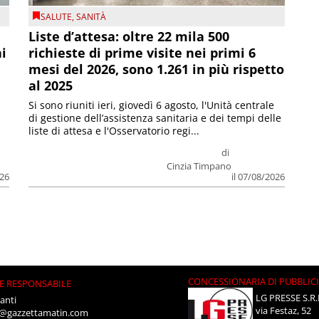
SALUTE
,
SANITÀ
Liste d’attesa: oltre 22 mila 500
ni
richieste di prime visite nei primi 6
mesi del 2026, sono 1.261 in più rispetto
al 2025
Si sono riuniti ieri, giovedì 6 agosto, l'Unità centrale
di gestione dell’assistenza sanitaria e dei tempi delle
liste di attesa e l'Osservatorio regi...
di
Cinzia Timpano
026
il 07/08/2026
CONCESSIONARIA DI PUBBLIC
E RESPONSABILE
LG PRESSE S.R.
anti
via Festaz, 52
i@gazzettamatin.com