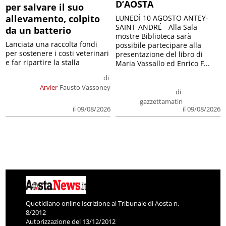
D’AOSTA
per salvare il suo
allevamento, colpito
LUNEDÌ 10 AGOSTO ANTEY-
SAINT-ANDRÉ - Alla Sala
da un batterio
mostre Biblioteca sarà
Lanciata una raccolta fondi
possibile partecipare alla
per sostenere i costi veterinari
presentazione del libro di
e far ripartire la stalla
Maria Vassallo ed Enrico F...
di
Arvier
Fausto Vassoney
di
gazzettamatin
il 09/08/2026
il 09/08/2026
Quotidiano online Iscrizione al Tribunale di Aosta n.
8/2012
Autorizzazione del 13/12/2012