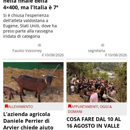
nella finale della
4×400, ma l’Italia è 7ª
Si è chiusa l'esperienza
dell'atleta valdostana a
Eugene, Stati Uniti, dove ha
preso parte alla rassegna
iridata di categoria
di
di
Fausto Vassoney
segreteria
il 10/08/2026
il 10/08/2026
ALLEVAMENTO
APPUNTAMENTI
,
OGGI &
DOMANI
L’azienda agricola
COSA FARE DAL 10 AL
Daniele Perrier di
16 AGOSTO IN VALLE
Arvier chiede aiuto