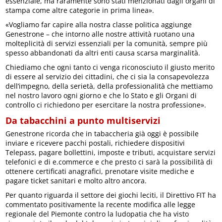
essenziale, ma raramente sono stati menzionati dagli organi di
stampa come altre categorie in prima linea».
«Vogliamo far capire alla nostra classe politica aggiunge
Genestrone – che intorno alle nostre attività ruotano una
molteplicità di servizi essenziali per la comunità, sempre più
spesso abbandonati da altri enti causa scarsa marginalità.
Chiediamo che ogni tanto ci venga riconosciuto il giusto merito
di essere al servizio dei cittadini, che ci sia la consapevolezza
dell’impegno, della serietà, della professionalità che mettiamo
nel nostro lavoro ogni giorno e che lo Stato e gli Organi di
controllo ci richiedono per esercitare la nostra professione».
Da tabacchini a punto multiservizi
Genestrone ricorda che in tabaccheria già oggi è possibile
inviare e ricevere pacchi postali, richiedere dispositivi
Telepass, pagare bollettini, imposte e tributi, acquistare servizi
telefonici e di e.commerce e che presto ci sarà la possibilità di
ottenere certificati anagrafici, prenotare visite mediche e
pagare ticket sanitari e molto altro ancora.
Per quanto riguarda il settore dei giochi leciti, il Direttivo FIT ha
commentato positivamente la recente modifica alle legge
regionale del Piemonte contro la ludopatia che ha visto