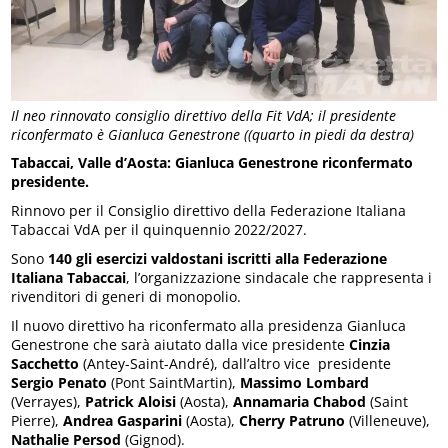
Il neo rinnovato consiglio direttivo della Fit VdA; il presidente
riconfermato è Gianluca Genestrone ((quarto in piedi da destra)
Tabaccai, Valle d’Aosta: Gianluca Genestrone riconfermato
presidente.
Rinnovo per il Consiglio direttivo della Federazione Italiana
Tabaccai VdA per il quinquennio 2022/2027.
Sono
140 gli esercizi valdostani iscritti alla Federazione
Italiana Tabaccai
, l’organizzazione sindacale che rappresenta i
rivenditori di generi di monopolio.
Il nuovo direttivo ha riconfermato alla presidenza Gianluca
Genestrone che sarà aiutato dalla vice presidente
Cinzia
Sacchetto
(Antey-Saint-André), dall’altro vice presidente
Sergio Penato
(Pont SaintMartin),
Massimo Lombard
(Verrayes),
Patrick Aloisi
(Aosta),
Annamaria Chabod
(Saint
Pierre),
Andrea Gasparini
(Aosta),
Cherry Patruno
(Villeneuve),
Nathalie Persod
(Gignod).