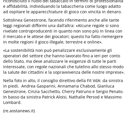
riconosciuto il ruolo del tabaccaio in termini di professionalità
e affidabilità, individuando la tabaccheria come luogo adatto
ad ospitare le apparecchiature di gioco con vincita in denaro.
Sottolinea Genestrone, facendo riferimento anche alle tante
leggi regionali difformi una dall’altra: «Alcune regole si sono
rivelate controproducenti in quanto non sono più in linea con
il mercato e le attese dei giocatori; questo ha fatto riemergere
in molte regioni il gioco illegale, terrestre e online».
«La sostenibilità non può penalizzare esclusivamente gli
operatori del settore che hanno lavorato fino a ieri per conto
dello Stato, ma deve analizzare le esigenze di tutte le parti
interessate, con regole nazionali che tutelino allo stesso modo
la salute dei cittadini e la sopravvivenza delle nostre imprese».
Nella foto in alto, il consiglio direttivo della Fit VdA: da sinistra
in piedi, Andrea Gasparini, Annamaria Chabod, Gianluca
Genestrone, Cinzia Sacchetto, Cherry Patruno e Sergio Penato.
In basso da sinistra Patrick Aloisi, Nathalie Persod e Massimo
Lombard.
(re.aostanews.it)