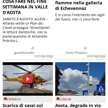
COSA FARE NEL FINE
fiamme nella galleria
SETTIMANA IN VALLE
di Echevennoz
D’AOSTA
E in corso l'intervento dei vigili
SABATO 8 AGOSTO ALLEIN –
del fuoco, non ci sono feriti
All’area verde Le Plan-de-
Clavel prosegue “ItinerDante”,
le letture dantesche, con la
partecipazione di Antonello
Pistritto (...
di
di
gazzettamatin
Cinzia Timpano
il 07/08/2026
il 07/08/2026
CRONACA
COMUNI
Scarica di sassi sul
Aosta, degrado in via