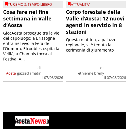
TURISMO & TEMPO LIBERO
ATTUALITA'
Cosa fare nel fine
Corpo forestale della
settimana in Valle
Valle d’Aosta: 12 nuovi
d’Aosta
agenti in servizio in 8
stazioni
GiocAosta prosegue tra le vie
del capoluogo; a Brissogne
Questa mattina, a palazzo
entra nel vivo la Feta de
regionale, si è tenuta la
l’Oumbra; Etroubles ospita la
cerimonia di giuramento
Veillà; a Chamois tocca al
Festival A...
di
di
Aosta
gazzettamatin
ethienne bredy
il 07/08/2026
il 07/08/2026