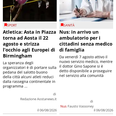
SPORT
SANITÀ
Atletica: Asta in Piazza
Nus: in arrivo un
torna ad Aosta il 22
ambulatorio per i
agosto e strizza
cittadini senza medico
l’occhio agli Europei di
di famiglia
Birmingham
Da venerdì 7 agosto attivo il
nuovo servizio medico, mentre
La speranza degli
il dottor Gino Sapone si è
organizzatori è di portare sulla
detto disponibile a proseguire
pedana del salotto buono
nel servizio alla comunità
della città alcuni atleti reduci
dalla rassegna continentale in
programma ...
di
Redazione Aostanews.it
di
Nus
Fausto Vassoney
il 06/08/2026
il 06/08/2026