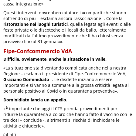
cassa integrazione».
Questi interventi dovrebbero aiutare i «comparti che stanno
soffrendo di più – esclama ancora l’associazione -. Come la
ristorazione nei luoghi turistici
, quella legata agli eventi o alle
feste private o le discoteche e i locali da ballo, letteralmente
mortificati dall’ultimo provvedimento che li ha chiusi senza
preavviso fino al 31 gennaio».
Fipe-Confcommercio VdA
Difficile, ovviamente, anche la situazione in Valle.
«La situazione sta diventando complicata anche nella nostra
Regione – esclama il presidente di Fipe-Confcommercio VdA,
Graziano Dominidiato
-. Le disdette iniziano a essere
importanti e si vanno a sommare alla grossa criticità legata al
personale positivo al Covid o in quarantena preventiva».
Dominidiato lancia un appello.
«È importante che oggi il CTS prenda provvedimenti per
ridurre la quarantena a coloro che hanno fatto il vaccino con le
tre dosi – conclude -, altrimenti si rischia di inchiodare le
attività e chiuderle».
(al.bi.)