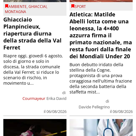
AMBIENTE
,
GHIACCIAI
,
SPORT
MONTAGNA
Atletica: Matilde
Ghiacciaio
Abelli lotta come una
Planpincieux,
leonessa, la 4×400
riapertura diurna
azzurra firma il
della strada della Val
primato nazionale, ma
Ferret
resta fuori dalla finale
dei Mondiali Under 20
Riapre oggi, giovedì 6 agosto,
solo di giorno e solo in
Buon debutto iridato della
discesa, la strada comunale
stellina della Cogne,
della Val Ferret; si riduce lo
protagonista di una prova
scenario di rischio, in
coraggiosa nell'ultima frazione
movimento u...
della seconda batteria della
staffetta mist...
di
Courmayeur
Erika David
di
Davide Pellegrino
il 06/08/2026
il 06/08/2026