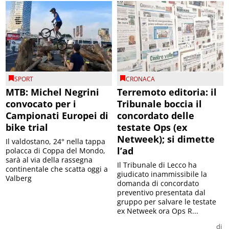
SPORT
CRONACA
MTB: Michel Negrini
Terremoto editoria: il
convocato per i
Tribunale boccia il
Campionati Europei di
concordato delle
bike trial
testate Ops (ex
Netweek); si dimette
Il valdostano, 24° nella tappa
l’ad
polacca di Coppa del Mondo,
sarà al via della rassegna
Il Tribunale di Lecco ha
continentale che scatta oggi a
giudicato inammissibile la
Valberg
domanda di concordato
preventivo presentata dal
gruppo per salvare le testate
ex Netweek ora Ops R...
di