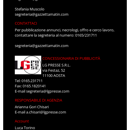
Stefania Muscolo
segreteria@gazzettamatin.com
CONTATTACI
Per pubblicazione annunci, necrologi, offro e cerco lavoro,
contattare la segreteria al numero: 0165/231711
segreteria@gazzettamatin.com
CONCESSIONARIA DI PUBBLICITÀ
LG PRESSE S.R.L.
via Festaz, 52
11100 AOSTA
Tel: 0165.231711
Fax: 0165.1820141
E-mail
segreteria@lgpresse.com
RESPONSABILE DI AGENZIA
Arianna Gori Chisari
E-mail
a.chisari@lgpresse.com
Account
Luca Torino