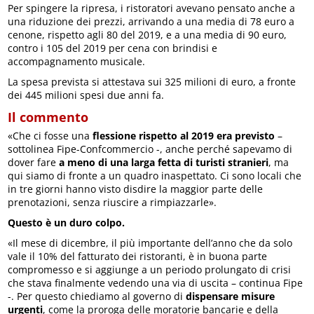
Per spingere la ripresa, i ristoratori avevano pensato anche a
una riduzione dei prezzi, arrivando a una media di 78 euro a
cenone, rispetto agli 80 del 2019, e a una media di 90 euro,
contro i 105 del 2019 per cena con brindisi e
accompagnamento musicale.
La spesa prevista si attestava sui 325 milioni di euro, a fronte
dei 445 milioni spesi due anni fa.
Il commento
«Che ci fosse una
flessione rispetto al 2019 era previsto
–
sottolinea Fipe-Confcommercio -, anche perché sapevamo di
dover fare
a meno di una larga fetta di turisti stranieri
, ma
qui siamo di fronte a un quadro inaspettato. Ci sono locali che
in tre giorni hanno visto disdire la maggior parte delle
prenotazioni, senza riuscire a rimpiazzarle».
Questo è un duro colpo.
«Il mese di dicembre, il più importante dell’anno che da solo
vale il 10% del fatturato dei ristoranti, è in buona parte
compromesso e si aggiunge a un periodo prolungato di crisi
che stava finalmente vedendo una via di uscita – continua Fipe
-. Per questo chiediamo al governo di
dispensare misure
urgenti
, come la proroga delle moratorie bancarie e della