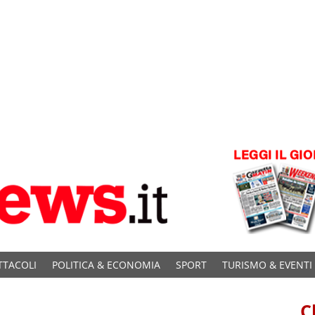
TTACOLI
POLITICA & ECONOMIA
SPORT
TURISMO & EVENTI
C