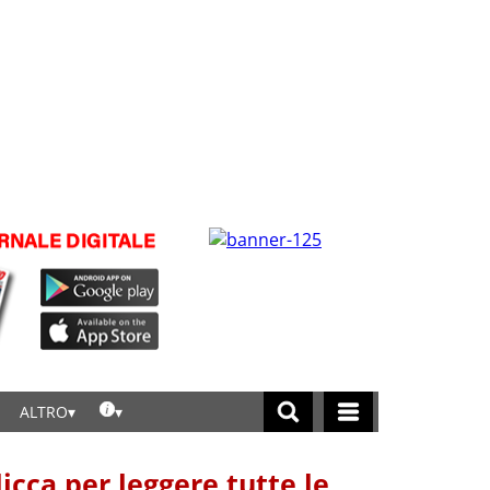
ALTRO
licca per leggere tutte le