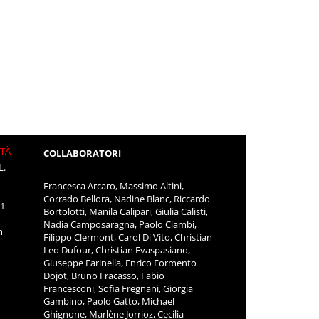
ITÀ
COLLABORATORI
L.
Francesca Arcaro, Massimo Altini,
Corrado Bellora, Nadine Blanc, Riccardo
11
Bortolotti, Manila Calipari, Giulia Calisti,
Nadia Camposaragna, Paolo Ciambi,
m
Filippo Clermont, Carol Di Vito, Christian
Leo Dufour, Christian Evaspasiano,
Giuseppe Farinella, Enrico Formento
Dojot, Bruno Fracasso, Fabio
Francesconi, Sofia Fregnani, Giorgia
Gambino, Paolo Gatto, Michael
Ghignone, Marlène Jorrioz, Cecilia