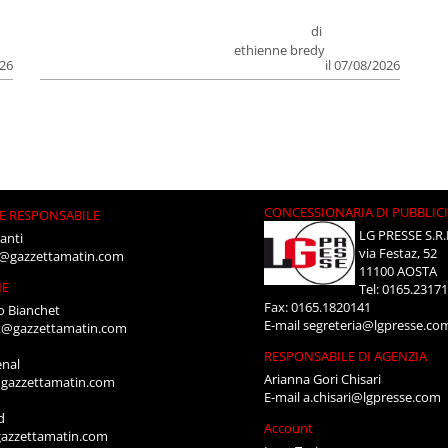
di
ethienne bredy
026
il 07/08/2026
CONCESSIONARIA DI PUBBLIC
E RESPONSABILE
LG PRESSE S.R.
anti
via Festaz, 52
i@gazzettamatin.com
11100 AOSTA
NE
Tel: 0165.2317
Fax: 0165.1820141
o Bianchet
E-mail
segreteria@lgpresse.co
t@gazzettamatin.com
RESPONSABILE DI AGENZIA
enal
Arianna Gori Chisari
gazzettamatin.com
E-mail
a.chisari@lgpresse.com
d
Account
azzettamatin.com