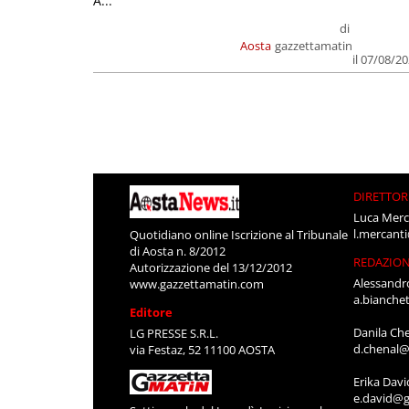
A...
di
Aosta
gazzettamatin
il 07/08/2
DIRETTOR
Luca Merc
l.mercant
Quotidiano online Iscrizione al Tribunale
di Aosta n. 8/2012
REDAZIO
Autorizzazione del 13/12/2012
Alessandr
www.gazzettamatin.com
a.bianche
Editore
Danila Ch
LG PRESSE S.R.L.
d.chenal@
via Festaz, 52 11100 AOSTA
Erika Davi
e.david@g