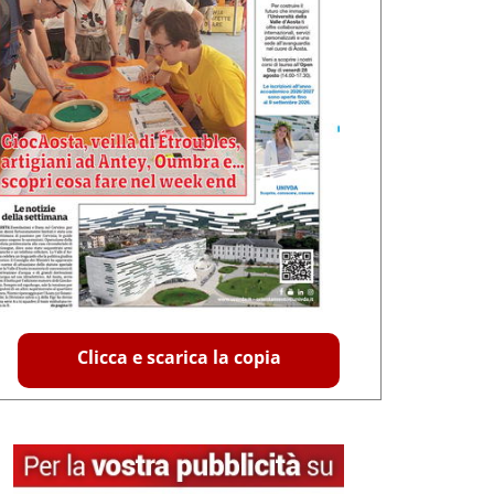
Clicca e scarica la copia