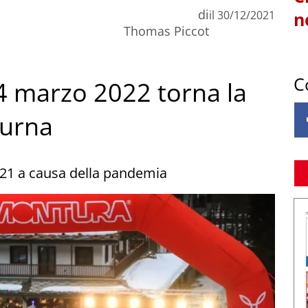
di
il
30/12/2021
n
Thomas Piccot
C
 4 marzo 2022 torna la
turna
021 a causa della pandemia