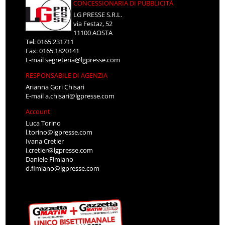
CONCESSIONARIA DI PUBBLICITÀ
LG PRESSE S.R.L.
via Festaz, 52
11100 AOSTA
Tel: 0165.231711
Fax: 0165.1820141
E-mail
segreteria@lgpresse.com
RESPONSABILE DI AGENZIA
Arianna Gori Chisari
E-mail
a.chisari@lgpresse.com
Account
Luca Torino
l.torino@lgpresse.com
Ivana Cretier
i.cretier@lgpresse.com
Daniele Fimiano
d.fimiano@lgpresse.com