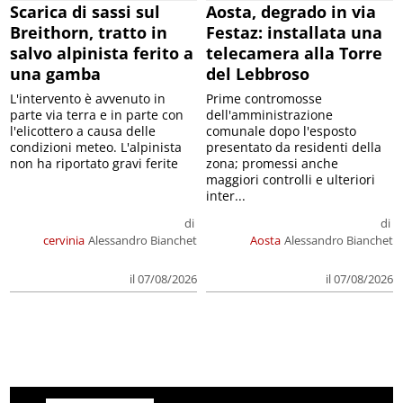
Scarica di sassi sul
Aosta, degrado in via
Breithorn, tratto in
Festaz: installata una
salvo alpinista ferito a
telecamera alla Torre
una gamba
del Lebbroso
L'intervento è avvenuto in
Prime contromosse
parte via terra e in parte con
dell'amministrazione
l'elicottero a causa delle
comunale dopo l'esposto
condizioni meteo. L'alpinista
presentato da residenti della
non ha riportato gravi ferite
zona; promessi anche
maggiori controlli e ulteriori
inter...
di
di
cervinia
Alessandro Bianchet
Aosta
Alessandro Bianchet
il 07/08/2026
il 07/08/2026