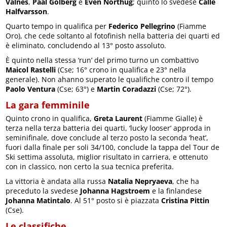
Valnes
,
Paal Golberg
e
Even Northug
; quinto lo svedese
Calle
Halfvarsson
.
Quarto tempo in qualifica per
Federico Pellegrino
(Fiamme
Oro), che cede soltanto al fotofinish nella batteria dei quarti ed
è eliminato, concludendo al 13° posto assoluto.
È quinto nella stessa ‘run’ del primo turno un combattivo
Maicol Rastelli
(Cse; 16° crono in qualifica e 23° nella
generale). Non ahanno superato le qualifiche contro il tempo
Paolo Ventura
(Cse; 63°) e
Martin Coradazzi
(Cse; 72°).
La gara femminile
Quinto crono in qualifica,
Greta Laurent
(Fiamme Gialle) è
terza nella terza batteria dei quarti, ‘lucky looser’ approda in
seminifinale, dove conclude al terzo posto la seconda ‘heat’,
fuori dalla finale per soli 34/100, conclude la tappa del Tour de
Ski settima assoluta, miglior risultato in carriera, e ottenuto
con in classico, non certo la sua tecnica preferita.
La vittoria è andata alla russa
Natalia Nepryaeva
, che ha
preceduto la svedese
Johanna Hagstroem
e la finlandese
Johanna Matintalo
. Al 51° posto si è piazzata
Cristina Pittin
(Cse).
Le classifiche