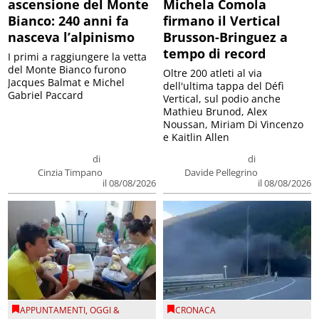
ascensione del Monte
Michela Comola
Bianco: 240 anni fa
firmano il Vertical
nasceva l’alpinismo
Brusson-Bringuez a
tempo di record
I primi a raggiungere la vetta
del Monte Bianco furono
Oltre 200 atleti al via
Jacques Balmat e Michel
dell'ultima tappa del Défì
Gabriel Paccard
Vertical, sul podio anche
Mathieu Brunod, Alex
Noussan, Miriam Di Vincenzo
e Kaitlin Allen
di
di
Cinzia Timpano
Davide Pellegrino
il 08/08/2026
il 08/08/2026
APPUNTAMENTI
,
OGGI &
CRONACA