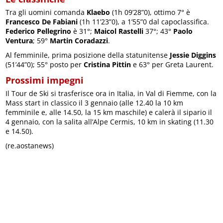
Tra gli uomini comanda
Klaebo
(1h 09’28”0), ottimo 7° è
Francesco De Fabiani
(1h 11’23”0), a 1’55”0 dal capoclassifica.
Federico Pellegrino
è 31°;
Maicol Rastelli
37°; 43°
Paolo
Ventura
; 59°
Martin Coradazzi
.
Al femminile, prima posizione della statunitense
Jessie Diggins
(51’44”0); 55° posto per
Cristina Pittin
e 63° per Greta Laurent.
Prossimi impegni
Il Tour de Ski si trasferisce ora in Italia, in Val di Fiemme, con la
Mass start in classico il 3 gennaio (alle 12.40 la 10 km
femminile e, alle 14.50, la 15 km maschile) e calerà il sipario il
4 gennaio, con la salita all’Alpe Cermis, 10 km in skating (11.30
e 14.50).
(re.aostanews)