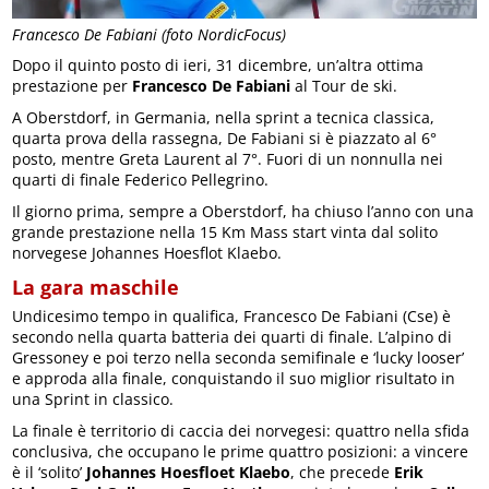
Francesco De Fabiani (foto NordicFocus)
Dopo il quinto posto di ieri, 31 dicembre, un’altra ottima
prestazione per
Francesco De Fabiani
al Tour de ski.
A Oberstdorf, in Germania, nella sprint a tecnica classica,
quarta prova della rassegna, De Fabiani si è piazzato al 6°
posto, mentre Greta Laurent al 7°. Fuori di un nonnulla nei
quarti di finale Federico Pellegrino.
Il giorno prima, sempre a Oberstdorf, ha chiuso l’anno con una
grande prestazione nella 15 Km Mass start vinta dal solito
norvegese Johannes Hoesflot Klaebo.
La gara maschile
Undicesimo tempo in qualifica, Francesco De Fabiani (Cse) è
secondo nella quarta batteria dei quarti di finale. L’alpino di
Gressoney e poi terzo nella seconda semifinale e ‘lucky looser’
e approda alla finale, conquistando il suo miglior risultato in
una Sprint in classico.
La finale è territorio di caccia dei norvegesi: quattro nella sfida
conclusiva, che occupano le prime quattro posizioni: a vincere
è il ‘solito’
Johannes Hoesfloet Klaebo
, che precede
Erik