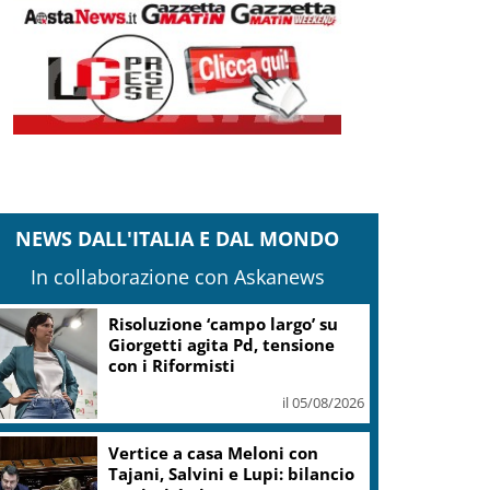
NEWS DALL'ITALIA E DAL MONDO
In collaborazione con Askanews
Banco Bpm, Castagna: Agricole
Italia? Valuteremo, ritengo
fusione molto solida
il 05/08/2026
Conti pubblici, Governo
incassa sì su clausola Ue. Lega