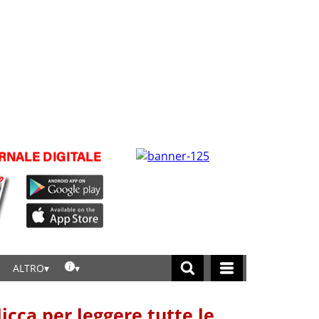
ALTRO
licca per leggere tutte le