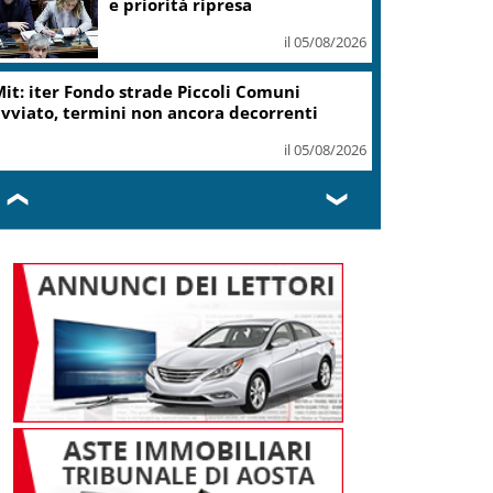
ottiene modifica a risoluzione
il 05/08/2026
Delmastro, Camera dice no a
uso chat con Caroccia: in aula
bagarre e proteste opposizioni
il 05/08/2026
❮
❯