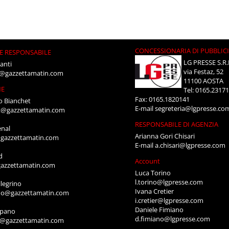
CONCESSIONARIA DI PUBBLIC
E RESPONSABILE
LG PRESSE S.R.
anti
via Festaz, 52
i@gazzettamatin.com
11100 AOSTA
NE
Tel: 0165.2317
Fax: 0165.1820141
o Bianchet
E-mail
segreteria@lgpresse.co
t@gazzettamatin.com
RESPONSABILE DI AGENZIA
enal
Arianna Gori Chisari
gazzettamatin.com
E-mail
a.chisari@lgpresse.com
d
Account
azzettamatin.com
Luca Torino
l.torino@lgpresse.com
legrino
Ivana Cretier
ino@gazzettamatin.com
i.cretier@lgpresse.com
Daniele Fimiano
mpano
d.fimiano@lgpresse.com
o@gazzettamatin.com