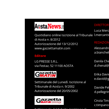
DIRETTOR
Luca Merc
l.mercant
Quotidiano online Iscrizione al Tribunale
di Aosta n. 8/2012
REDAZIO
Autorizzazione del 13/12/2012
Alessandr
www.gazzettamatin.com
a.bianche
Editore
Danila Ch
LG PRESSE S.R.L.
d.chenal@
via Festaz, 52 11100 AOSTA
Erika Davi
e.david@g
Settimanale del Lunedì. Iscrizione al
Tribunale di Aosta n. 9/2002
Davide Pel
Autorizzazione del 20/05/2002
d.pellegr
Cinzia Ti
c.timpan