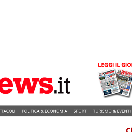
TTACOLI
POLITICA & ECONOMIA
SPORT
TURISMO & EVENTI
C