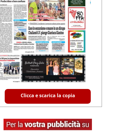
Clicca e scarica la copia