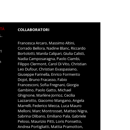
ITÀ
COLLABORATORI
L.
Francesca Arcaro, Massimo Altini,
Corrado Bellora, Nadine Blanc, Riccardo
11
Bortolotti, Manila Calipari, Giulia Calisti,
Nadia Camposaragna, Paolo Ciambi,
m
Filippo Clermont, Carol Di Vito, Christian
Leo Dufour, Christian Evaspasiano,
Giuseppe Farinella, Enrico Formento
Dojot, Bruno Fracasso, Fabio
Francesconi, Sofia Fregnani, Giorgia
Gambino, Paolo Gatto, Michael
Ghignone, Marlène Jorrioz, Cecilia
Lazzarotto, Giacomo Mangano, Angela
Marrelli, Federico Mecca, Luca Mauro
Melloni, Marc Montrosset, Matteo Nigra,
Sabrina Olibano, Emiliano Pala, Gabriele
Peloso, Maurizio Pitti, Loris Ponsetto,
Andrea Portigliatti, Mattia Pramotton,