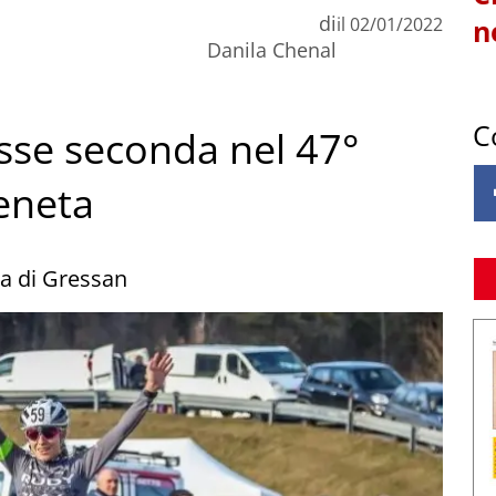
di
il
02/01/2022
n
Danila Chenal
C
esse seconda nel 47°
eneta
ta di Gressan