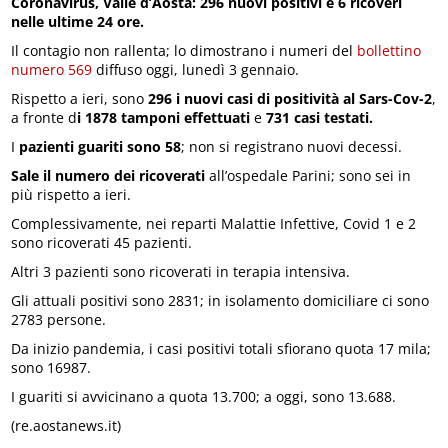
Coronavirus, Valle d’Aosta: 296 nuovi positivi e 6 ricoveri
nelle ultime 24 ore.
Il contagio non rallenta; lo dimostrano i numeri del
bollettino
numero 569
diffuso oggi, lunedì 3 gennaio.
Rispetto a ieri, sono
296 i nuovi casi di positività al Sars-Cov-2
,
a fronte d
i 1878 tamponi effettuati
e
731 casi testati.
I
pazienti guariti sono 58
; non si registrano nuovi decessi.
Sale il numero dei ricoverati
all’ospedale Parini; sono sei in
più rispetto a ieri.
Complessivamente, nei reparti Malattie Infettive, Covid 1 e 2
sono ricoverati 45 pazienti.
Altri 3 pazienti sono ricoverati in terapia intensiva.
Gli attuali positivi sono 2831; in isolamento domiciliare ci sono
2783 persone.
Da inizio pandemia, i casi positivi totali sfiorano quota 17 mila;
sono 16987.
I guariti si avvicinano a quota 13.700; a oggi, sono 13.688.
(re.aostanews.it)