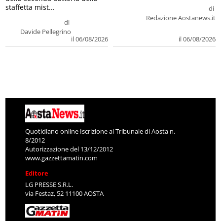
staffetta mist...
di
Redazione Aostanews.it
di
Davide Pellegrino
il 06/08/2026
il 06/08/2026
Quotidiano online Iscrizione al Tribunale di Aosta n.
8/2012
Autorizzazione del 13/12/2012
www.gazzettamatin.com
Editore
LG PRESSE S.R.L.
via Festaz, 52 11100 AOSTA