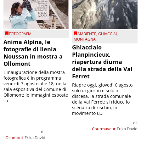
FOTOGRAFIA
AMBIENTE
,
GHIACCIAI
,
MONTAGNA
Anima Alpina, le
Ghiacciaio
fotografie di Ilenia
Planpincieux,
Noussan in mostra a
riapertura diurna
Ollomont
della strada della Val
L'inaugurazione della mostra
Ferret
fotografica è in programma
venerdì 7 agosto alle 18, nella
Riapre oggi, giovedì 6 agosto,
sala espositiva del Comune di
solo di giorno e solo in
Ollomont; le immagini esposte
discesa, la strada comunale
sa...
della Val Ferret; si riduce lo
scenario di rischio, in
movimento u...
di
Courmayeur
Erika David
di
Ollomont
Erika David