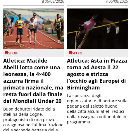
il 06/08/2026
il 06/08/2026
SPORT
SPORT
Atletica: Matilde
Atletica: Asta in Piazza
Abelli lotta come una
torna ad Aosta il 22
leonessa, la 4×400
agosto e strizza
azzurra firma il
l’occhio agli Europei di
primato nazionale, ma
Birmingham
resta fuori dalla finale
La speranza degli
dei Mondiali Under 20
organizzatori è di portare sulla
pedana del salotto buono
Buon debutto iridato della
della città alcuni atleti reduci
stellina della Cogne,
dalla rassegna continentale in
protagonista di una prova
programma ...
coraggiosa nell'ultima frazione
della seconda batteria della