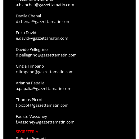
a.bianchet@gazzettamatin.com
Danila Chenal
d.chenal@gazzettamatin.com
Erika David
e.david@gazzettamatin.com
Davide Pellegrino
d.pellegrino@gazzettamatin.com
Cinzia Timpano
c.timpano@gazzettamatin.com
Arianna Papalia
a.papalia@gazzettamatin.com
Thomas Piccot
t.piccot@gazzettamatin.com
Fausto Vassoney
f.vassoney@gazzettamatin.com
SEGRETERIA
Roberta Prodoti