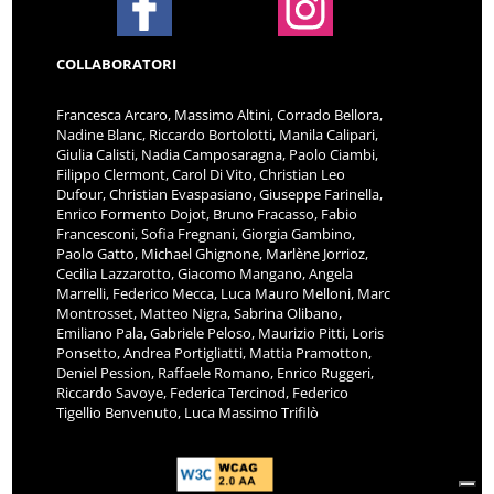
COLLABORATORI
Francesca Arcaro, Massimo Altini, Corrado Bellora,
Nadine Blanc, Riccardo Bortolotti, Manila Calipari,
Giulia Calisti, Nadia Camposaragna, Paolo Ciambi,
Filippo Clermont, Carol Di Vito, Christian Leo
Dufour, Christian Evaspasiano, Giuseppe Farinella,
Enrico Formento Dojot, Bruno Fracasso, Fabio
Francesconi, Sofia Fregnani, Giorgia Gambino,
Paolo Gatto, Michael Ghignone, Marlène Jorrioz,
Cecilia Lazzarotto, Giacomo Mangano, Angela
Marrelli, Federico Mecca, Luca Mauro Melloni, Marc
Montrosset, Matteo Nigra, Sabrina Olibano,
Emiliano Pala, Gabriele Peloso, Maurizio Pitti, Loris
Ponsetto, Andrea Portigliatti, Mattia Pramotton,
Deniel Pession, Raffaele Romano, Enrico Ruggeri,
Riccardo Savoye, Federica Tercinod, Federico
Tigellio Benvenuto, Luca Massimo Trifilò