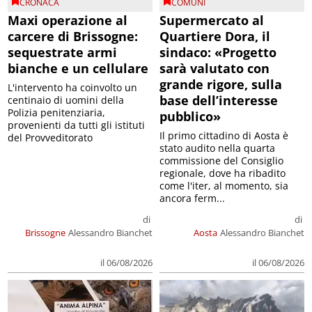
CRONACA
COMUNI
Maxi operazione al
Supermercato al
carcere di Brissogne:
Quartiere Dora, il
sequestrate armi
sindaco: «Progetto
bianche e un cellulare
sarà valutato con
grande rigore, sulla
L'intervento ha coinvolto un
base dell’interesse
centinaio di uomini della
Polizia penitenziaria,
pubblico»
provenienti da tutti gli istituti
Il primo cittadino di Aosta è
del Provveditorato
stato audito nella quarta
commissione del Consiglio
regionale, dove ha ribadito
come l'iter, al momento, sia
ancora ferm...
di
di
Brissogne
Alessandro Bianchet
Aosta
Alessandro Bianchet
il 06/08/2026
il 06/08/2026