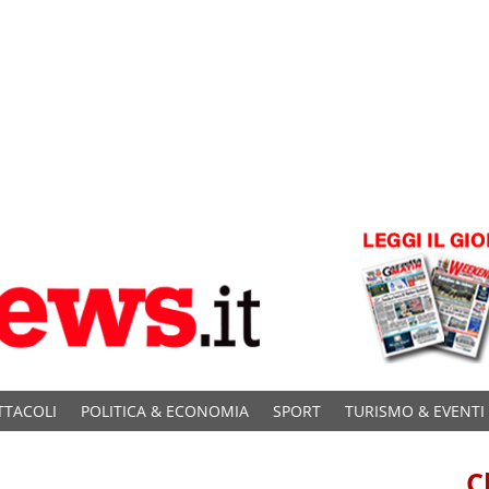
TTACOLI
POLITICA & ECONOMIA
SPORT
TURISMO & EVENTI
C