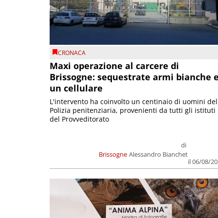
CRONACA
Maxi operazione al carcere di
Brissogne: sequestrate armi bianche 
un cellulare
L'intervento ha coinvolto un centinaio di uomini del
Polizia penitenziaria, provenienti da tutti gli istituti
del Provveditorato
di
Brissogne
Alessandro Bianchet
il 06/08/2