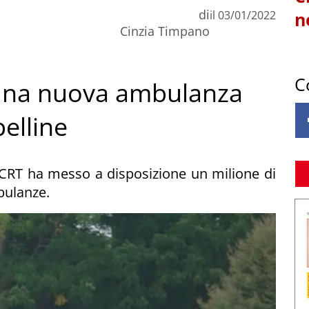
di
il
03/01/2022
n
Cinzia Timpano
C
 una nuova ambulanza
pelline
 CRT ha messo a disposizione un milione di
bulanze.