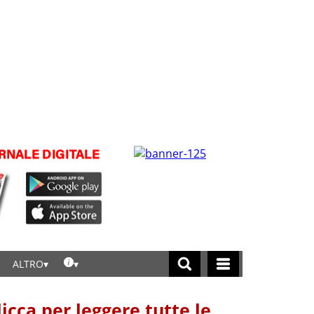
ALTRO
licca per leggere tutte le