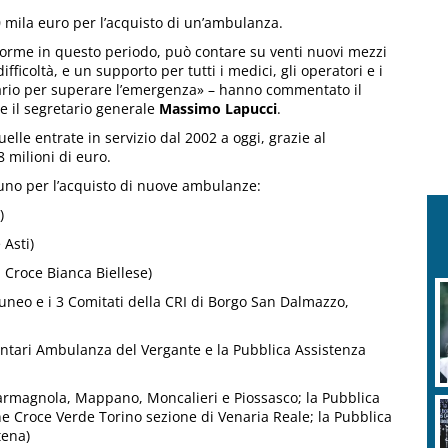
0 mila euro per l’acquisto di un’ambulanza.
enorme in questo periodo, può contare su venti nuovi mezzi
fficoltà, e un supporto per tutti i medici, gli operatori e i
nario per superare l’emergenza» – hanno commentato il
e il segretario generale
Massimo Lapucci
.
le entrate in servizio dal 2002 a oggi, grazie al
 milioni di euro.
cuno per l’acquisto di nuove ambulanze:
)
 Asti)
a Croce Bianca Biellese)
Cuneo e i 3 Comitati della CRI di Borgo San Dalmazzo,
ntari Ambulanza del Vergante e la Pubblica Assistenza
 Carmagnola, Mappano, Moncalieri e Piossasco; la Pubblica
e Croce Verde Torino sezione di Venaria Reale; la Pubblica
tena)