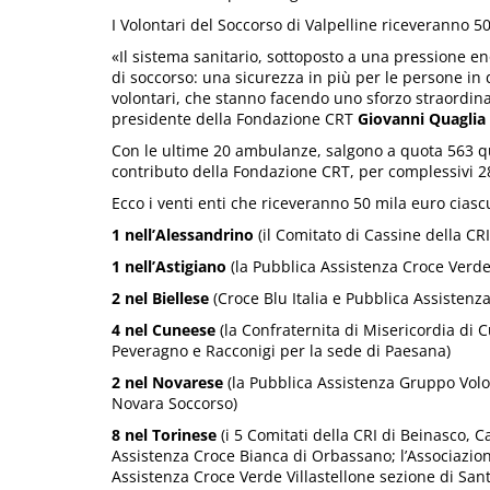
I Volontari del Soccorso di Valpelline riceveranno 5
«Il sistema sanitario, sottoposto a una pressione 
di soccorso: una sicurezza in più per le persone in di
volontari, che stanno facendo uno sforzo straordi
presidente della Fondazione CRT
Giovanni Quaglia
Con le ultime 20 ambulanze, salgono a quota 563 quel
contributo della Fondazione CRT, per complessivi 28
Ecco i venti enti che riceveranno 50 mila euro cias
1 nell’Alessandrino
(il Comitato di Cassine della CRI
1 nell’Astigiano
(la Pubblica Assistenza Croce Verde
2 nel Biellese
(Croce Blu Italia e Pubblica Assistenz
4 nel Cuneese
(la Confraternita di Misericordia di 
Peveragno e Racconigi per la sede di Paesana)
2 nel Novarese
(la Pubblica Assistenza Gruppo Volo
Novara Soccorso)
8 nel Torinese
(i 5 Comitati della CRI di Beinasco,
Assistenza Croce Bianca di Orbassano; l’Associazion
Assistenza Croce Verde Villastellone sezione di San