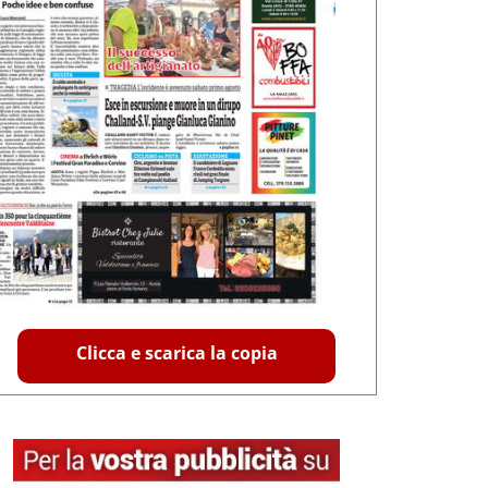
Clicca e scarica la copia