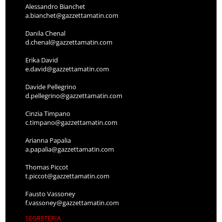
Alessandro Bianchet
a.bianchet@gazzettamatin.com
Danila Chenal
d.chenal@gazzettamatin.com
Erika David
e.david@gazzettamatin.com
Davide Pellegrino
d.pellegrino@gazzettamatin.com
Cinzia Timpano
c.timpano@gazzettamatin.com
Arianna Papalia
a.papalia@gazzettamatin.com
Thomas Piccot
t.piccot@gazzettamatin.com
Fausto Vassoney
f.vassoney@gazzettamatin.com
SEGRETERIA