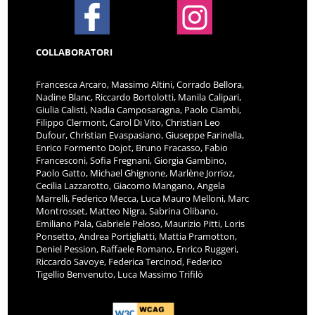
COLLABORATORI
Francesca Arcaro, Massimo Altini, Corrado Bellora,
Nadine Blanc, Riccardo Bortolotti, Manila Calipari,
Giulia Calisti, Nadia Camposaragna, Paolo Ciambi,
Filippo Clermont, Carol Di Vito, Christian Leo
Dufour, Christian Evaspasiano, Giuseppe Farinella,
Enrico Formento Dojot, Bruno Fracasso, Fabio
Francesconi, Sofia Fregnani, Giorgia Gambino,
Paolo Gatto, Michael Ghignone, Marlène Jorrioz,
Cecilia Lazzarotto, Giacomo Mangano, Angela
Marrelli, Federico Mecca, Luca Mauro Melloni, Marc
Montrosset, Matteo Nigra, Sabrina Olibano,
Emiliano Pala, Gabriele Peloso, Maurizio Pitti, Loris
Ponsetto, Andrea Portigliatti, Mattia Pramotton,
Deniel Pession, Raffaele Romano, Enrico Ruggeri,
Riccardo Savoye, Federica Tercinod, Federico
Tigellio Benvenuto, Luca Massimo Trifilò