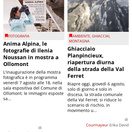
FOTOGRAFIA
AMBIENTE
,
GHIACCIAI
,
MONTAGNA
Anima Alpina, le
Ghiacciaio
fotografie di Ilenia
Planpincieux,
Noussan in mostra a
riapertura diurna
Ollomont
della strada della Val
L'inaugurazione della mostra
Ferret
fotografica è in programma
venerdì 7 agosto alle 18, nella
Riapre oggi, giovedì 6 agosto,
sala espositiva del Comune di
solo di giorno e solo in
Ollomont; le immagini esposte
discesa, la strada comunale
sa...
della Val Ferret; si riduce lo
scenario di rischio, in
movimento u...
di
Courmayeur
Erika David
di