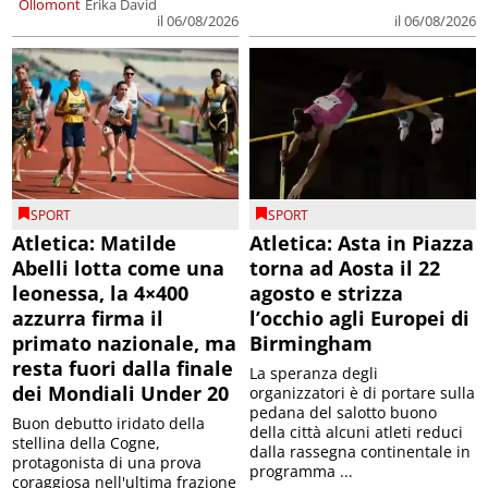
Ollomont
Erika David
il 06/08/2026
il 06/08/2026
SPORT
SPORT
Atletica: Matilde
Atletica: Asta in Piazza
Abelli lotta come una
torna ad Aosta il 22
leonessa, la 4×400
agosto e strizza
azzurra firma il
l’occhio agli Europei di
primato nazionale, ma
Birmingham
resta fuori dalla finale
La speranza degli
dei Mondiali Under 20
organizzatori è di portare sulla
pedana del salotto buono
Buon debutto iridato della
della città alcuni atleti reduci
stellina della Cogne,
dalla rassegna continentale in
protagonista di una prova
programma ...
coraggiosa nell'ultima frazione