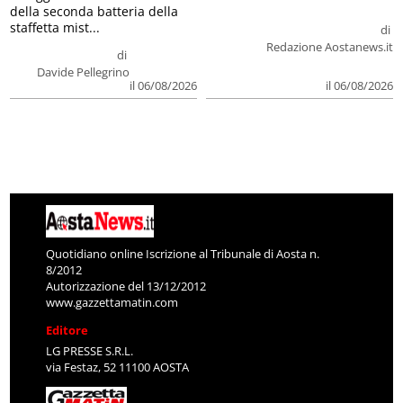
della seconda batteria della
staffetta mist...
di
Redazione Aostanews.it
di
Davide Pellegrino
il 06/08/2026
il 06/08/2026
Quotidiano online Iscrizione al Tribunale di Aosta n.
8/2012
Autorizzazione del 13/12/2012
www.gazzettamatin.com
Editore
LG PRESSE S.R.L.
via Festaz, 52 11100 AOSTA