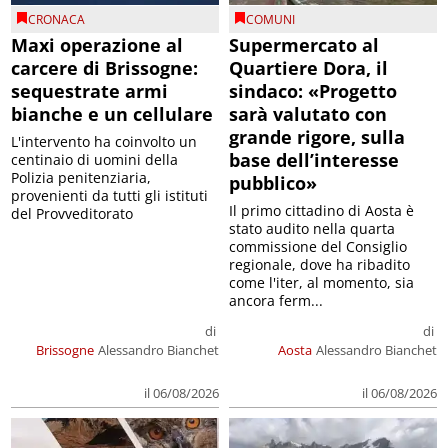
CRONACA
COMUNI
Maxi operazione al
Supermercato al
carcere di Brissogne:
Quartiere Dora, il
sequestrate armi
sindaco: «Progetto
bianche e un cellulare
sarà valutato con
grande rigore, sulla
L'intervento ha coinvolto un
base dell’interesse
centinaio di uomini della
Polizia penitenziaria,
pubblico»
provenienti da tutti gli istituti
Il primo cittadino di Aosta è
del Provveditorato
stato audito nella quarta
commissione del Consiglio
regionale, dove ha ribadito
come l'iter, al momento, sia
ancora ferm...
di
di
Brissogne
Alessandro Bianchet
Aosta
Alessandro Bianchet
il 06/08/2026
il 06/08/2026