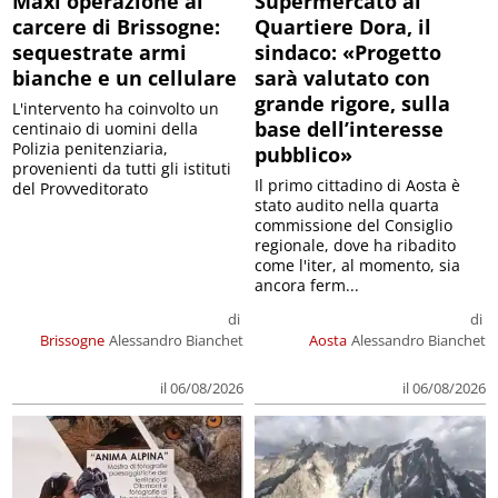
Maxi operazione al
Supermercato al
carcere di Brissogne:
Quartiere Dora, il
sequestrate armi
sindaco: «Progetto
bianche e un cellulare
sarà valutato con
grande rigore, sulla
L'intervento ha coinvolto un
base dell’interesse
centinaio di uomini della
Polizia penitenziaria,
pubblico»
provenienti da tutti gli istituti
Il primo cittadino di Aosta è
del Provveditorato
stato audito nella quarta
commissione del Consiglio
regionale, dove ha ribadito
come l'iter, al momento, sia
ancora ferm...
di
di
Brissogne
Alessandro Bianchet
Aosta
Alessandro Bianchet
il 06/08/2026
il 06/08/2026