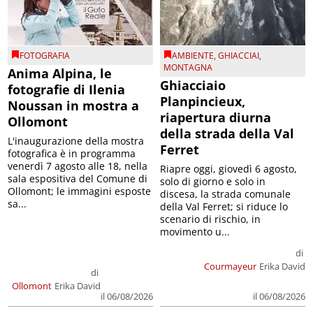
FOTOGRAFIA
AMBIENTE
,
GHIACCIAI
,
MONTAGNA
Anima Alpina, le
Ghiacciaio
fotografie di Ilenia
Planpincieux,
Noussan in mostra a
riapertura diurna
Ollomont
della strada della Val
L'inaugurazione della mostra
Ferret
fotografica è in programma
venerdì 7 agosto alle 18, nella
Riapre oggi, giovedì 6 agosto,
sala espositiva del Comune di
solo di giorno e solo in
Ollomont; le immagini esposte
discesa, la strada comunale
sa...
della Val Ferret; si riduce lo
scenario di rischio, in
movimento u...
di
Courmayeur
Erika David
di
Ollomont
Erika David
il 06/08/2026
il 06/08/2026