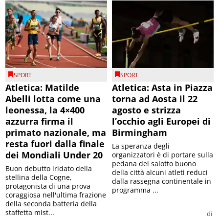
SPORT
SPORT
Atletica: Matilde
Atletica: Asta in Piazza
Abelli lotta come una
torna ad Aosta il 22
leonessa, la 4×400
agosto e strizza
azzurra firma il
l’occhio agli Europei di
primato nazionale, ma
Birmingham
resta fuori dalla finale
La speranza degli
dei Mondiali Under 20
organizzatori è di portare sulla
pedana del salotto buono
Buon debutto iridato della
della città alcuni atleti reduci
stellina della Cogne,
dalla rassegna continentale in
protagonista di una prova
programma ...
coraggiosa nell'ultima frazione
della seconda batteria della
staffetta mist...
di