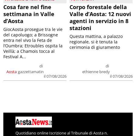
Cosa fare nel fine
Corpo forestale della
settimana in Valle
Valle d’Aosta: 12 nuovi
d’Aosta
agenti in servizio in 8
stazioni
GiocAosta prosegue tra le vie
del capoluogo; a Brissogne
Questa mattina, a palazzo
entra nel vivo la Feta de
regionale, si è tenuta la
l’Oumbra; Etroubles ospita la
cerimonia di giuramento
Veillà; a Chamois tocca al
Festival A...
di
di
Aosta
gazzettamatin
ethienne bredy
il 07/08/2026
il 07/08/2026
Quotidiano online Iscrizione al Tribunale di Aosta n.