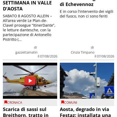
SETTIMANA IN VALLE
di Echevennoz
D’AOSTA
E in corso l'intervento dei vigili
SABATO 8 AGOSTO ALLEIN –
del fuoco, non ci sono feriti
All’area verde Le Plan-de-
Clavel prosegue “ItinerDante”,
le letture dantesche, con la
partecipazione di Antonello
Pistritto (...
di
di
gazzettamatin
Cinzia Timpano
il 07/08/2026
il 07/08/2026
CRONACA
COMUNI
Scarica di sassi sul
Aosta, degrado in via
Breithorn, tratto in
Festaz: installata una