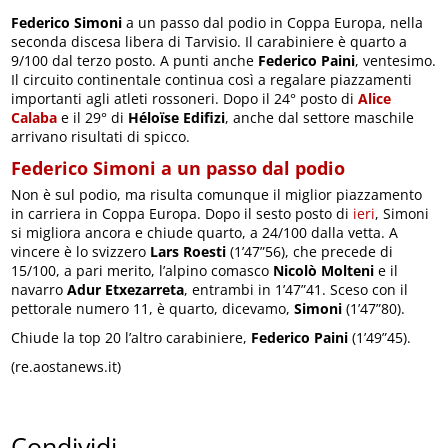
Federico Simoni
a un passo dal podio in Coppa Europa, nella
seconda discesa libera di Tarvisio. Il carabiniere è quarto a
9/100 dal terzo posto. A punti anche
Federico Paini
, ventesimo.
Il circuito continentale continua così a regalare piazzamenti
importanti agli atleti rossoneri. Dopo il 24° posto di
Alice
Calaba
e il 29° di
Héloïse Edifizi
, anche dal settore maschile
arrivano risultati di spicco.
Federico Simoni a un passo dal podio
Non è sul podio, ma risulta comunque il miglior piazzamento
in carriera in Coppa Europa. Dopo il sesto posto di
ieri
, Simoni
si migliora ancora e chiude quarto, a 24/100 dalla vetta. A
vincere è lo svizzero
Lars Roesti
(1’47”56), che precede di
15/100, a pari merito, l’alpino comasco
Nicolò Molteni
e il
navarro
Adur Etxezarreta
, entrambi in 1’47”41. Sceso con il
pettorale numero 11, è quarto, dicevamo,
Simoni
(1’47”80).
Chiude la top 20 l’altro carabiniere,
Federico Paini
(1’49”45).
(re.aostanews.it)
Condividi