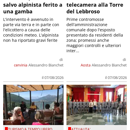
salvo alpinista ferito a
telecamera alla Torre
una gamba
del Lebbroso
L'intervento è avvenuto in
Prime contromosse
parte via terra e in parte con
dell'amministrazione
l'elicottero a causa delle
comunale dopo l'esposto
condizioni meteo. L'alpinista
presentato da residenti della
non ha riportato gravi ferite
zona; promessi anche
maggiori controlli e ulteriori
inter...
di
di
cervinia
Alessandro Bianchet
Aosta
Alessandro Bianchet
il 07/08/2026
il 07/08/2026
TURISMO & TEMPO LIBERO
ATTUALITA'