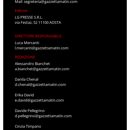
Mail:
segreteria@gazzettamatin.com
Editore
LG PRESSE S.R.L.
via Festaz, 52 11100 AOSTA
DIRETTORE RESPONSABILE
Luca Mercanti
l.mercanti@gazzettamatin.com
REDAZIONE
Alessandro Bianchet
a.bianchet@gazzettamatin.com
Danila Chenal
d.chenal@gazzettamatin.com
Erika David
e.david@gazzettamatin.com
Davide Pellegrino
d.pellegrino@gazzettamatin.com
Cinzia Timpano