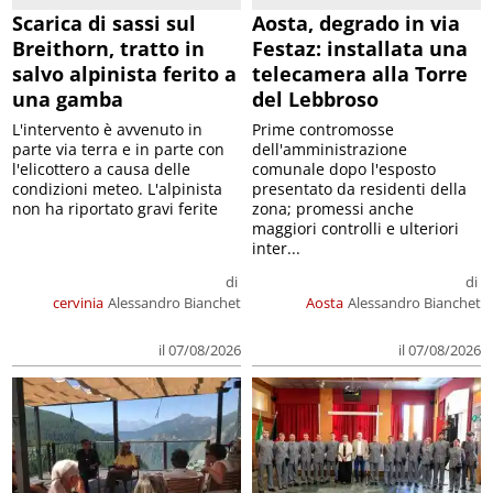
Scarica di sassi sul
Aosta, degrado in via
Breithorn, tratto in
Festaz: installata una
salvo alpinista ferito a
telecamera alla Torre
una gamba
del Lebbroso
L'intervento è avvenuto in
Prime contromosse
parte via terra e in parte con
dell'amministrazione
l'elicottero a causa delle
comunale dopo l'esposto
condizioni meteo. L'alpinista
presentato da residenti della
non ha riportato gravi ferite
zona; promessi anche
maggiori controlli e ulteriori
inter...
di
di
cervinia
Alessandro Bianchet
Aosta
Alessandro Bianchet
il 07/08/2026
il 07/08/2026