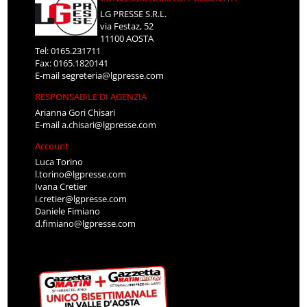
LG PRESSE S.R.L.
via Festaz, 52
11100 AOSTA
Tel: 0165.231711
Fax: 0165.1820141
E-mail
segreteria@lgpresse.com
RESPONSABILE DI AGENZIA
Arianna Gori Chisari
E-mail
a.chisari@lgpresse.com
Account
Luca Torino
l.torino@lgpresse.com
Ivana Cretier
i.cretier@lgpresse.com
Daniele Fimiano
d.fimiano@lgpresse.com