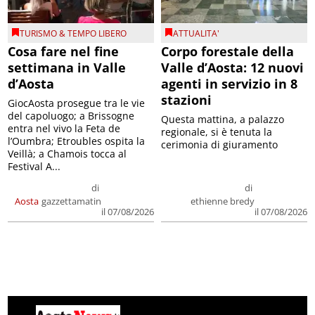
TURISMO & TEMPO LIBERO
ATTUALITA'
Cosa fare nel fine
Corpo forestale della
settimana in Valle
Valle d’Aosta: 12 nuovi
d’Aosta
agenti in servizio in 8
stazioni
GiocAosta prosegue tra le vie
del capoluogo; a Brissogne
Questa mattina, a palazzo
entra nel vivo la Feta de
regionale, si è tenuta la
l’Oumbra; Etroubles ospita la
cerimonia di giuramento
Veillà; a Chamois tocca al
Festival A...
di
di
Aosta
gazzettamatin
ethienne bredy
il 07/08/2026
il 07/08/2026