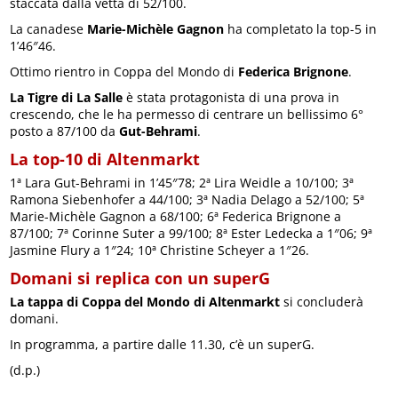
staccata dalla vetta di 52/100.
La canadese
Marie-Michèle Gagnon
ha completato la top-5 in
1’46″46.
Ottimo rientro in Coppa del Mondo di
Federica Brignone
.
La Tigre di La Salle
è stata protagonista di una prova in
crescendo, che le ha permesso di centrare un bellissimo 6°
posto a 87/100 da
Gut-Behrami
.
La top-10 di Altenmarkt
1ª Lara Gut-Behrami in 1’45″78; 2ª Lira Weidle a 10/100; 3ª
Ramona Siebenhofer a 44/100; 3ª Nadia Delago a 52/100; 5ª
Marie-Michèle Gagnon a 68/100; 6ª Federica Brignone a
87/100; 7ª Corinne Suter a 99/100; 8ª Ester Ledecka a 1″06; 9ª
Jasmine Flury a 1″24; 10ª Christine Scheyer a 1″26.
Domani si replica con un superG
La tappa di Coppa del Mondo di Altenmarkt
si concluderà
domani.
In programma, a partire dalle 11.30, c’è un superG.
(d.p.)