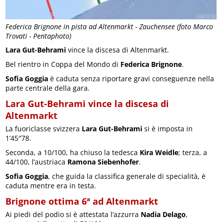
Federica Brignone in pista ad Altenmarkt - Zauchensee (foto Marco
Trovati - Pentaphoto)
Lara Gut-Behrami
vince la discesa di Altenmarkt.
Bel rientro in Coppa del Mondo di
Federica Brignone
.
Sofia Goggia
è caduta senza riportare gravi conseguenze nella
parte centrale della gara.
Lara Gut-Behrami vince la discesa di
Altenmarkt
La fuoriclasse svizzera
Lara Gut-Behrami
si è imposta in
1’45″78.
Seconda, a 10/100, ha chiuso la tedesca
Kira Weidle
; terza, a
44/100, l’austriaca
Ramona Siebenhofer
.
Sofia Goggia
, che guida la classifica generale di specialità, è
caduta mentre era in testa.
Brignone ottima 6ª ad Altenmarkt
Ai piedi del podio si è attestata l’azzurra
Nadia Delago
,