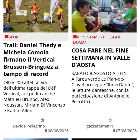
SPORT
APPUNTAMENTI
,
OGGI &
DOMANI
Trail: Daniel Thedy e
COSA FARE NEL FINE
Michela Comola
SETTIMANA IN VALLE
firmano il Vertical
D’AOSTA
Brusson-Bringuez a
tempo di record
SABATO 8 AGOSTO ALLEIN –
All’area verde Le Plan-de-
Oltre 200 atleti al via
Clavel prosegue “ItinerDante”,
dell'ultima tappa del Défì
le letture dantesche, con la
Vertical, sul podio anche
partecipazione di Antonello
Mathieu Brunod, Alex
Pistritto (...
Noussan, Miriam Di Vincenzo
e Kaitlin Allen
di
di
Davide Pellegrino
gazzettamatin
il 08/08/2026
il 07/08/2026