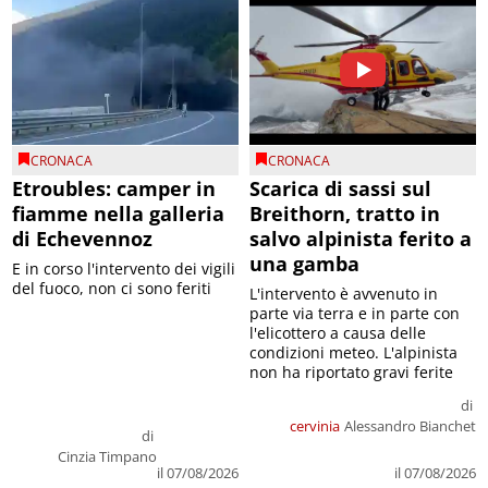
CRONACA
CRONACA
Etroubles: camper in
Scarica di sassi sul
fiamme nella galleria
Breithorn, tratto in
di Echevennoz
salvo alpinista ferito a
una gamba
E in corso l'intervento dei vigili
del fuoco, non ci sono feriti
L'intervento è avvenuto in
parte via terra e in parte con
l'elicottero a causa delle
condizioni meteo. L'alpinista
non ha riportato gravi ferite
di
cervinia
Alessandro Bianchet
di
Cinzia Timpano
il 07/08/2026
il 07/08/2026