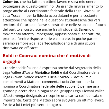
Colombo
, che ha fatto un ottimo lavoro e sarà mio onere
proseguire su questo cammino. Un grande ringraziamento lo
porgo anche al Coordinatore federale della Lega Giovani On.
Luca Toccalini per la fiducia accordatami e per la costante
attenzione che ripone nelle questioni studentesche dei vari
territori. Il futuro del Paese si costruisce nelle scuole e il futuro
del partito si costruisce anche fra gli studenti. Saremo un
movimento attento, impegnato, appassionato e, soprattutto,
pronto a fornire risposte serie e concrete. In poche parole
saremo sempre #dallapartedeglistudenti e di una scuola
rinnovata ed efficace”.
Boldi e Coorrao: nomina che è motivo di
orgoglio
Grande soddisfazione è espressa anche dal Segretario della
Lega Vallée d’Aoste
Marialice Boldi
e dal Coordinatore della
Lega Giovani Vallée d’Aoste
Lucia Corrao
. «Faccio i miei
complimenti a Matteo – commenta Lucia Corrao – per la
nomina a Coordinatore federale delle scuole. È per me una
grande piacere che un ragazzo del gruppo Lega Giovani Vallée
d’Aoste venga designato a ricoprire una carica così delicata e
importante. Certa che Matteo saprà svolgere un ottimo lavoro,
faccio a lui i miei più sentiti auguri».