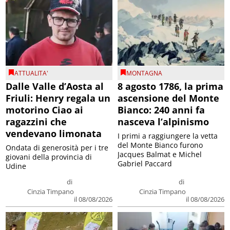
ATTUALITA'
MONTAGNA
Dalle Valle d’Aosta al
8 agosto 1786, la prima
Friuli: Henry regala un
ascensione del Monte
motorino Ciao ai
Bianco: 240 anni fa
ragazzini che
nasceva l’alpinismo
vendevano limonata
I primi a raggiungere la vetta
del Monte Bianco furono
Ondata di generosità per i tre
Jacques Balmat e Michel
giovani della provincia di
Gabriel Paccard
Udine
di
di
Cinzia Timpano
Cinzia Timpano
il 08/08/2026
il 08/08/2026