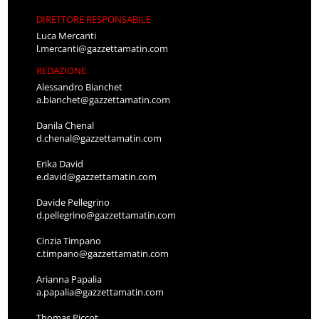
DIRETTORE RESPONSABILE
Luca Mercanti
l.mercanti@gazzettamatin.com
REDAZIONE
Alessandro Bianchet
a.bianchet@gazzettamatin.com
Danila Chenal
d.chenal@gazzettamatin.com
Erika David
e.david@gazzettamatin.com
Davide Pellegrino
d.pellegrino@gazzettamatin.com
Cinzia Timpano
c.timpano@gazzettamatin.com
Arianna Papalia
a.papalia@gazzettamatin.com
Thomas Piccot