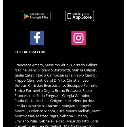
COLLABORATORI
Francesca Arcaro, Massimo Altini, Corrado Bellora,
Nadine Blanc, Riccardo Bortolotti, Manila Calipari,
Giulia Calisti, Nadia Camposaragna, Paolo Ciambi,
Filippo Clermont, Carol Di Vito, Christian Leo
Dufour, Christian Evaspasiano, Giuseppe Farinella,
Enrico Formento Dojot, Bruno Fracasso, Fabio
Francesconi, Sofia Fregnani, Giorgia Gambino,
Paolo Gatto, Michael Ghignone, Marlène Jorrioz,
Cecilia Lazzarotto, Giacomo Mangano, Angela
Marrelli, Federico Mecca, Luca Mauro Melloni, Marc
Montrosset, Matteo Nigra, Sabrina Olibano,
Emiliano Pala, Gabriele Peloso, Maurizio Pitti, Loris
Ponsetto, Andrea Portigliatti, Mattia Pramotton,