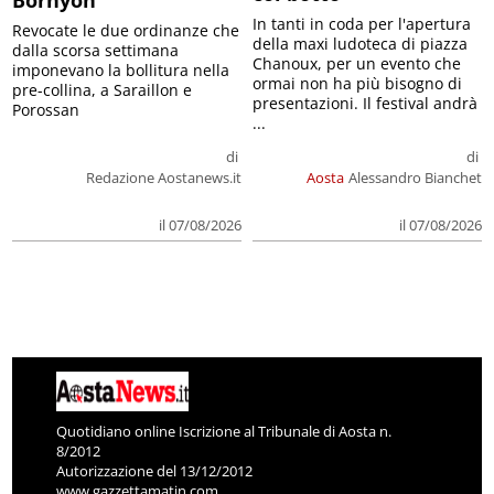
Bornyon
In tanti in coda per l'apertura
Revocate le due ordinanze che
della maxi ludoteca di piazza
dalla scorsa settimana
Chanoux, per un evento che
imponevano la bollitura nella
ormai non ha più bisogno di
pre-collina, a Saraillon e
presentazioni. Il festival andrà
Porossan
...
di
di
Redazione Aostanews.it
Aosta
Alessandro Bianchet
il 07/08/2026
il 07/08/2026
Quotidiano online Iscrizione al Tribunale di Aosta n.
8/2012
Autorizzazione del 13/12/2012
www.gazzettamatin.com