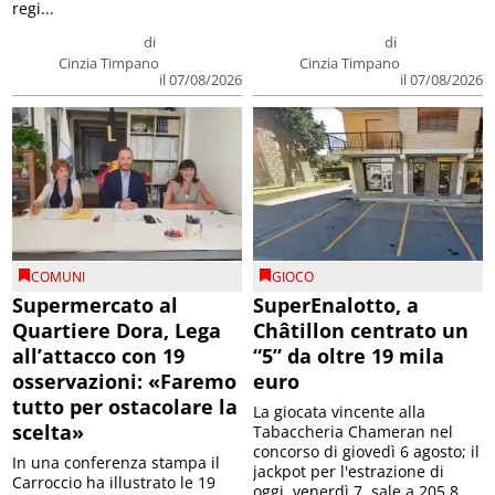
regi...
di
di
Cinzia Timpano
Cinzia Timpano
il 07/08/2026
il 07/08/2026
COMUNI
GIOCO
Supermercato al
SuperEnalotto, a
Quartiere Dora, Lega
Châtillon centrato un
all’attacco con 19
“5” da oltre 19 mila
osservazioni: «Faremo
euro
tutto per ostacolare la
La giocata vincente alla
scelta»
Tabaccheria Chameran nel
concorso di giovedì 6 agosto; il
In una conferenza stampa il
jackpot per l'estrazione di
Carroccio ha illustrato le 19
oggi, venerdì 7, sale a 205,8