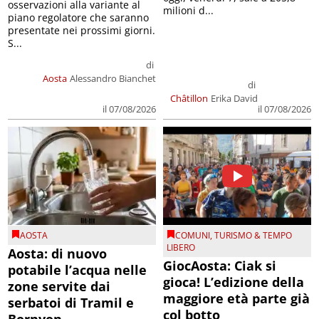
osservazioni alla variante al
milioni d...
piano regolatore che saranno
presentate nei prossimi giorni.
S...
di
Aosta
Alessandro Bianchet
di
Châtillon
Erika David
il 07/08/2026
il 07/08/2026
AOSTA
COMUNI
,
TURISMO & TEMPO
LIBERO
Aosta: di nuovo
GiocAosta: Ciak si
potabile l’acqua nelle
gioca! L’edizione della
zone servite dai
maggiore età parte già
serbatoi di Tramil e
col botto