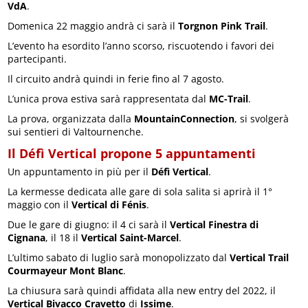
VdA
.
Domenica 22 maggio andrà ci sarà il
Torgnon Pink Trail
.
L’evento ha esordito l’anno scorso, riscuotendo i favori dei
partecipanti.
Il circuito andrà quindi in ferie fino al 7 agosto.
L’unica prova estiva sarà rappresentata dal
MC-Trail
.
La prova, organizzata dalla
MountainConnection
, si svolgerà
sui sentieri di Valtournenche.
Il Défì Vertical propone 5 appuntamenti
Un appuntamento in più per il
Défì Vertical
.
La kermesse dedicata alle gare di sola salita si aprirà il 1°
maggio con il
Vertical di Fénis
.
Due le gare di giugno: il 4 ci sarà il
Vertical Finestra di
Cignana
, il 18 il
Vertical Saint-Marcel
.
L’ultimo sabato di luglio sarà monopolizzato dal
Vertical Trail
Courmayeur Mont Blanc
.
La chiusura sarà quindi affidata alla new entry del 2022, il
Vertical Bivacco Cravetto
di
Issime
.