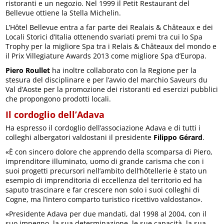
ristoranti e un negozio. Nel 1999 il Petit Restaurant del
Bellevue ottiene la Stella Michelin.
L’Hôtel Bellevue entra a far parte dei Realais & Châteaux e dei
Locali Storici d’Italia ottenendo svariati premi tra cui lo Spa
Trophy per la migliore Spa tra i Relais & Châteaux del mondo e
il Prix Villegiature Awards 2013 come migliore Spa d’Europa.
Piero Roullet
ha inoltre collaborato con la Regione per la
stesura del disciplinare e per l’avvio del marchio Saveurs du
Val d’Aoste per la promozione dei ristoranti ed esercizi pubblici
che propongono prodotti locali.
Il cordoglio dell’Adava
Ha espresso il cordoglio dell’associazione Adava e di tutti i
colleghi albergatori valdostani il presidente
Filippo Gérard
.
«È con sincero dolore che apprendo della scomparsa di Piero,
imprenditore illuminato, uomo di grande carisma che con i
suoi progetti precursori nell’ambito dell’hôtellerie è stato un
esempio di imprenditoria di eccellenza del territorio ed ha
saputo trascinare e far crescere non solo i suoi colleghi di
Cogne, ma l’intero comparto turistico ricettivo valdostano».
«Presidente Adava per due mandati, dal 1998 al 2004, con il
suo impegno, la sua determinazione, le sue capacità, la sua