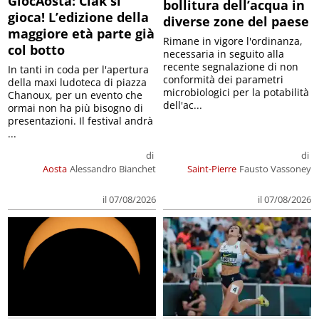
GiocAosta: Ciak si
bollitura dell’acqua in
gioca! L’edizione della
diverse zone del paese
maggiore età parte già
Rimane in vigore l'ordinanza,
col botto
necessaria in seguito alla
recente segnalazione di non
In tanti in coda per l'apertura
conformità dei parametri
della maxi ludoteca di piazza
microbiologici per la potabilità
Chanoux, per un evento che
dell'ac...
ormai non ha più bisogno di
presentazioni. Il festival andrà
...
di
di
Aosta
Alessandro Bianchet
Saint-Pierre
Fausto Vassoney
il 07/08/2026
il 07/08/2026