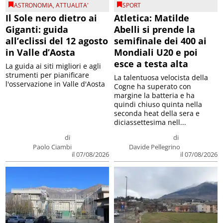
ASTRONOMIA
,
ATTUALITA'
SPORT
Il Sole nero dietro ai
Atletica: Matilde
Giganti: guida
Abelli si prende la
all’eclissi del 12 agosto
semifinale dei 400 ai
in Valle d’Aosta
Mondiali U20 e poi
esce a testa alta
La guida ai siti migliori e agli
strumenti per pianificare
La talentuosa velocista della
l'osservazione in Valle d'Aosta
Cogne ha superato con
margine la batteria e ha
quindi chiuso quinta nella
seconda heat della sera e
diciassettesima nell...
di
di
Paolo Ciambi
Davide Pellegrino
il 07/08/2026
il 07/08/2026