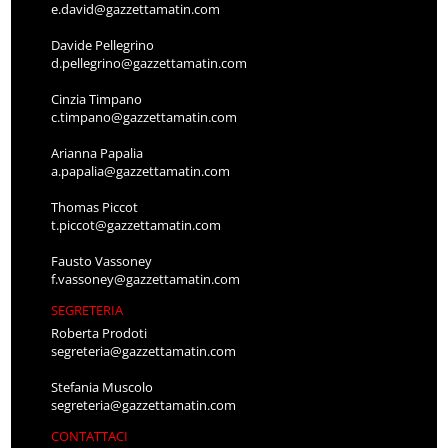
e.david@gazzettamatin.com
Davide Pellegrino
d.pellegrino@gazzettamatin.com
Cinzia Timpano
c.timpano@gazzettamatin.com
Arianna Papalia
a.papalia@gazzettamatin.com
Thomas Piccot
t.piccot@gazzettamatin.com
Fausto Vassoney
f.vassoney@gazzettamatin.com
SEGRETERIA
Roberta Prodoti
segreteria@gazzettamatin.com
Stefania Muscolo
segreteria@gazzettamatin.com
CONTATTACI