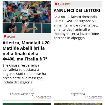
ANNUNCI
ANNUNCI DEI LETTORI
LAVORO 2. lavoro domanda
CERCO LAVORO signore 59
enne, italiano e volenteroso,
amante degli animali e
montagna cerca lavoro come
SPORT
garzone in alpeggio, ...
Atletica, Mondiali U20:
Matilde Abelli brilla
nella finale della
4×400, ma l’Italia è 7ª
Si è chiusa l'esperienza
dell'atleta valdostana a
Eugene, Stati Uniti, dove ha
preso parte alla rassegna
iridata di categoria
di
di
Fausto Vassoney
segreteria
il 10/08/2026
il 10/08/2026