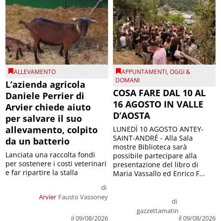
ALLEVAMENTO
APPUNTAMENTI
,
OGGI &
DOMANI
L’azienda agricola
COSA FARE DAL 10 AL
Daniele Perrier di
16 AGOSTO IN VALLE
Arvier chiede aiuto
D’AOSTA
per salvare il suo
allevamento, colpito
LUNEDÌ 10 AGOSTO ANTEY-
SAINT-ANDRÉ - Alla Sala
da un batterio
mostre Biblioteca sarà
Lanciata una raccolta fondi
possibile partecipare alla
per sostenere i costi veterinari
presentazione del libro di
e far ripartire la stalla
Maria Vassallo ed Enrico F...
di
Arvier
Fausto Vassoney
di
gazzettamatin
il 09/08/2026
il 09/08/2026