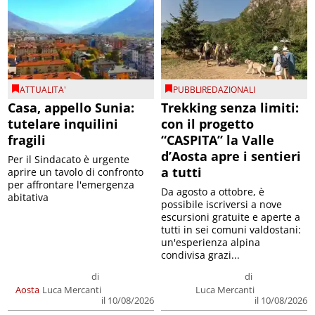
ATTUALITA'
PUBBLIREDAZIONALI
Casa, appello Sunia:
Trekking senza limiti:
tutelare inquilini
con il progetto
fragili
“CASPITA” la Valle
d’Aosta apre i sentieri
Per il Sindacato è urgente
a tutti
aprire un tavolo di confronto
per affrontare l'emergenza
Da agosto a ottobre, è
abitativa
possibile iscriversi a nove
escursioni gratuite e aperte a
tutti in sei comuni valdostani:
un'esperienza alpina
condivisa grazi...
di
di
Aosta
Luca Mercanti
Luca Mercanti
il 10/08/2026
il 10/08/2026