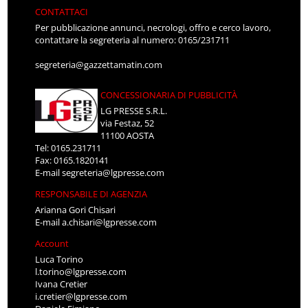
CONTATTACI
Per pubblicazione annunci, necrologi, offro e cerco lavoro,
contattare la segreteria al numero: 0165/231711
segreteria@gazzettamatin.com
CONCESSIONARIA DI PUBBLICITÀ
LG PRESSE S.R.L.
via Festaz, 52
11100 AOSTA
Tel: 0165.231711
Fax: 0165.1820141
E-mail
segreteria@lgpresse.com
RESPONSABILE DI AGENZIA
Arianna Gori Chisari
E-mail
a.chisari@lgpresse.com
Account
Luca Torino
l.torino@lgpresse.com
Ivana Cretier
i.cretier@lgpresse.com