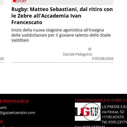
SPORT
Rugby: Matteo Sebastiani, dal ritiro con
le Zebre all’Accademia Ivan
Francescato
Inizio della nuova stagione agonistica all'insegna
delle soddisfazioni per il giovane talento dello Stade
Valdôtain
di
Davide Pellegrino
026
il 05/08/2026
CONCESSIONARIA DI PUBBLIC
E RESPONSABILE
LG PRESSE S.R.
anti
via Festaz, 52
i@gazzettamatin.com
11100 AOSTA
NE
Tel: 0165.2317
Fax: 0165.1820141