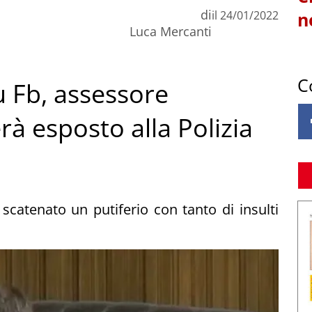
di
il
24/01/2022
n
Luca Mercanti
C
 Fb, assessore
à esposto alla Polizia
scatenato un putiferio con tanto di insulti