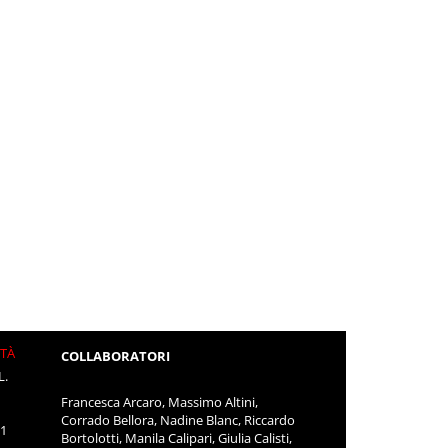
ITÀ
COLLABORATORI
L.
Francesca Arcaro, Massimo Altini,
Corrado Bellora, Nadine Blanc, Riccardo
11
Bortolotti, Manila Calipari, Giulia Calisti,