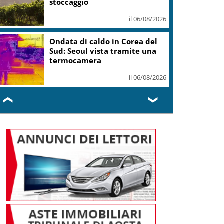
2026
il 06/08/2026
Cinema, “Robin Hood, il prezzo
del sangue” in sala dal 12
agosto
il 06/08/2026
❮
❯