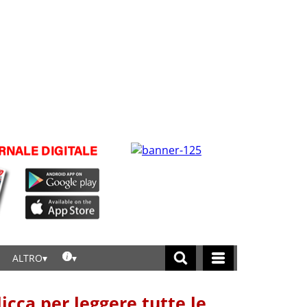
ALTRO
licca per leggere tutte le