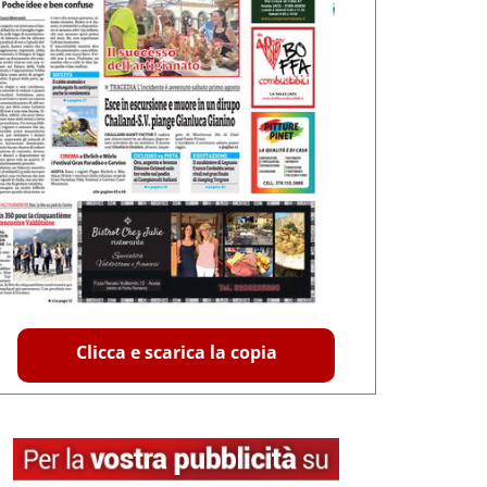
Clicca e scarica la copia