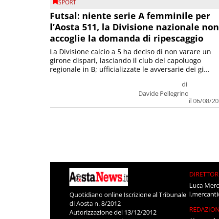
SPORT
Futsal: niente serie A femminile per
l’Aosta 511, la Divisione nazionale non
accoglie la domanda di ripescaggio
La Divisione calcio a 5 ha deciso di non varare un
girone dispari, lasciando il club del capoluogo
regionale in B; ufficializzate le avversarie dei gi...
di
Davide Pellegrino
il 06/08/2
DIRETTOR
Luca Merc
l.mercant
Quotidiano online Iscrizione al Tribunale
di Aosta n. 8/2012
REDAZIO
Autorizzazione del 13/12/2012