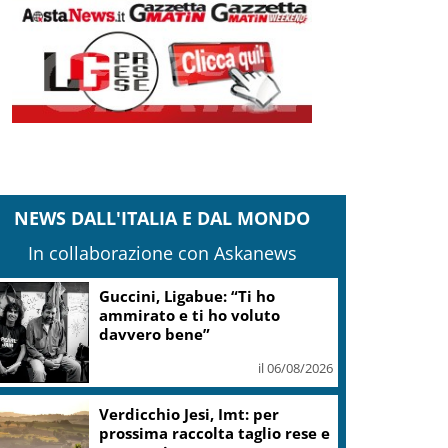
NEWS DALL'ITALIA E DAL MONDO
In collaborazione con Askanews
La PFM ricorda Guccini: “Buon
viaggio Francesco, sarai
sempre qui”
il 06/08/2026
A Toni Servillo il Premio
Faraglioni Capri International