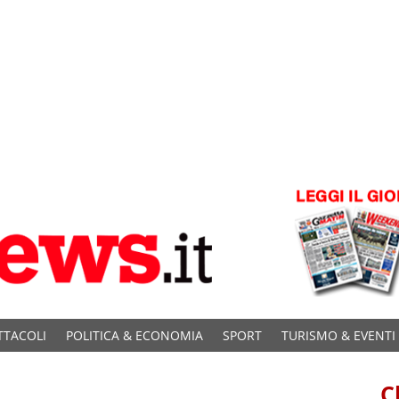
TTACOLI
POLITICA & ECONOMIA
SPORT
TURISMO & EVENTI
C