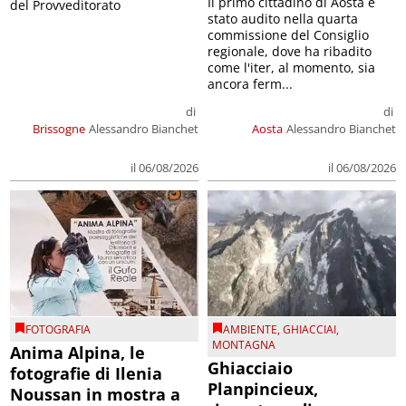
Il primo cittadino di Aosta è
del Provveditorato
stato audito nella quarta
commissione del Consiglio
regionale, dove ha ribadito
come l'iter, al momento, sia
ancora ferm...
di
di
Brissogne
Alessandro Bianchet
Aosta
Alessandro Bianchet
il 06/08/2026
il 06/08/2026
FOTOGRAFIA
AMBIENTE
,
GHIACCIAI
,
MONTAGNA
Anima Alpina, le
Ghiacciaio
fotografie di Ilenia
Planpincieux,
Noussan in mostra a