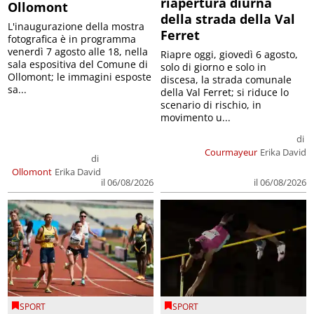
riapertura diurna
Ollomont
della strada della Val
L'inaugurazione della mostra
Ferret
fotografica è in programma
venerdì 7 agosto alle 18, nella
Riapre oggi, giovedì 6 agosto,
sala espositiva del Comune di
solo di giorno e solo in
Ollomont; le immagini esposte
discesa, la strada comunale
sa...
della Val Ferret; si riduce lo
scenario di rischio, in
movimento u...
di
Courmayeur
Erika David
di
Ollomont
Erika David
il 06/08/2026
il 06/08/2026
SPORT
SPORT