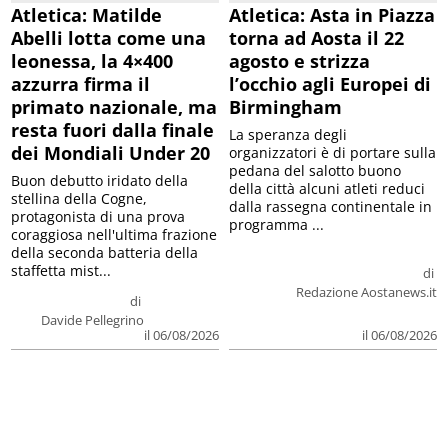
Atletica: Matilde
Atletica: Asta in Piazza
Abelli lotta come una
torna ad Aosta il 22
leonessa, la 4×400
agosto e strizza
azzurra firma il
l’occhio agli Europei di
primato nazionale, ma
Birmingham
resta fuori dalla finale
La speranza degli
dei Mondiali Under 20
organizzatori è di portare sulla
pedana del salotto buono
Buon debutto iridato della
della città alcuni atleti reduci
stellina della Cogne,
dalla rassegna continentale in
protagonista di una prova
programma ...
coraggiosa nell'ultima frazione
della seconda batteria della
staffetta mist...
di
Redazione Aostanews.it
di
Davide Pellegrino
il 06/08/2026
il 06/08/2026