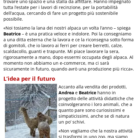
trovare uno spazio e una stalla da affittare. Hanno impegnato
tutta l’estate per i lavori di recinzione, per la portabilità
dell’acqua, cercando di fare un progetto più sostenibile
possibile.
«Noi tosiamo la lana dei nostri alpaca un volta l’anno – spiega
Beatrice
– è una pratica veloce e indolore. Poi la consegniamo
a una ditta esterna che la lavora e ce la riconsegna sotto forma
di gomitoli, che io lavoro ai ferri per creare berretti, calze,
scaldacollo, guanti e trapunte. Mi piace lavorare la sera,
rigorosamente a mano, dopo essermi occupata degli alpaca. Al
momento non abbiamo un e-commerce, ma ci sarà
sicuramente in futuro, quando avrò una produzione più ricca».
L’idea per il futuro
Accanto alla vendita dei prodotti,
Andrea
e
Beatrice
hanno in
progetto delle attività didattiche che
coinvolgeranno i loro animali, che a
quanto pare sono curiosissimi e
simpaticissimi, anche se di natura
un po’ schivi.
«Non vogliamo che la nostra attività
si trasformi in uno zoo, ma siamo