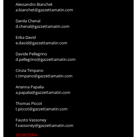
Alessandro Bianchet
a.bianchet@gazzettamatin.com
Danila Chenal
d.chenal@gazzettamatin.com
Erika David
e.david@gazzettamatin.com
Davide Pellegrino
d.pellegrino@gazzettamatin.com
Cinzia Timpano
c.timpano@gazzettamatin.com
Arianna Papalia
a.papalia@gazzettamatin.com
Thomas Piccot
t.piccot@gazzettamatin.com
Fausto Vassoney
f.vassoney@gazzettamatin.com
SEGRETERIA