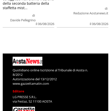
della seconda batteria della
staffetta mist...
di
Redazione Aostanews.it
di
Davide Pellegrino
il 06/08/2026
il 06/08/2026
Quotidiano online Iscrizione al Tribunale di Aosta n.
8/2012
Autorizzazione del 13/12/2012
www.gazzettamatin.com
Editore
LG PRESSE S.R.L.
via Festaz, 52 11100 AOSTA