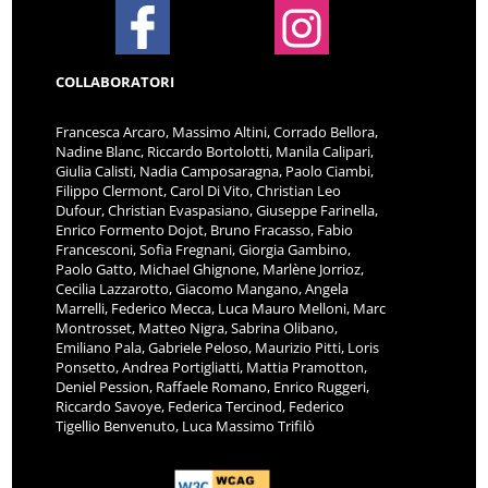
COLLABORATORI
Francesca Arcaro, Massimo Altini, Corrado Bellora,
Nadine Blanc, Riccardo Bortolotti, Manila Calipari,
Giulia Calisti, Nadia Camposaragna, Paolo Ciambi,
Filippo Clermont, Carol Di Vito, Christian Leo
Dufour, Christian Evaspasiano, Giuseppe Farinella,
Enrico Formento Dojot, Bruno Fracasso, Fabio
Francesconi, Sofia Fregnani, Giorgia Gambino,
Paolo Gatto, Michael Ghignone, Marlène Jorrioz,
Cecilia Lazzarotto, Giacomo Mangano, Angela
Marrelli, Federico Mecca, Luca Mauro Melloni, Marc
Montrosset, Matteo Nigra, Sabrina Olibano,
Emiliano Pala, Gabriele Peloso, Maurizio Pitti, Loris
Ponsetto, Andrea Portigliatti, Mattia Pramotton,
Deniel Pession, Raffaele Romano, Enrico Ruggeri,
Riccardo Savoye, Federica Tercinod, Federico
Tigellio Benvenuto, Luca Massimo Trifilò