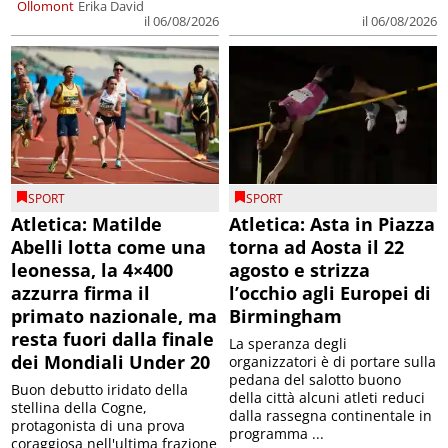
Ollomont
Erika David
il 06/08/2026
il 06/08/2026
SPORT
SPORT
Atletica: Matilde
Atletica: Asta in Piazza
Abelli lotta come una
torna ad Aosta il 22
leonessa, la 4×400
agosto e strizza
azzurra firma il
l’occhio agli Europei di
primato nazionale, ma
Birmingham
resta fuori dalla finale
La speranza degli
dei Mondiali Under 20
organizzatori è di portare sulla
pedana del salotto buono
Buon debutto iridato della
della città alcuni atleti reduci
stellina della Cogne,
dalla rassegna continentale in
protagonista di una prova
programma ...
coraggiosa nell'ultima frazione