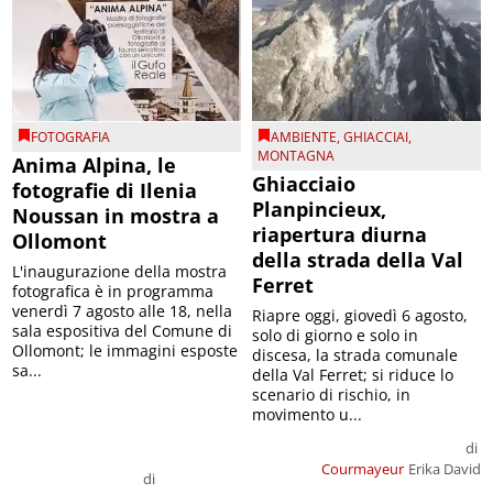
FOTOGRAFIA
AMBIENTE
,
GHIACCIAI
,
MONTAGNA
Anima Alpina, le
Ghiacciaio
fotografie di Ilenia
Planpincieux,
Noussan in mostra a
riapertura diurna
Ollomont
della strada della Val
L'inaugurazione della mostra
Ferret
fotografica è in programma
venerdì 7 agosto alle 18, nella
Riapre oggi, giovedì 6 agosto,
sala espositiva del Comune di
solo di giorno e solo in
Ollomont; le immagini esposte
discesa, la strada comunale
sa...
della Val Ferret; si riduce lo
scenario di rischio, in
movimento u...
di
Courmayeur
Erika David
di