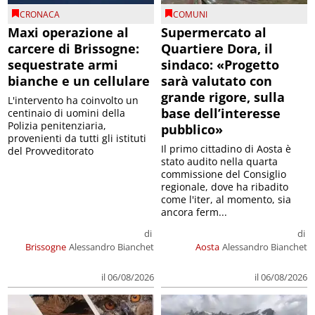
CRONACA
COMUNI
Maxi operazione al
Supermercato al
carcere di Brissogne:
Quartiere Dora, il
sequestrate armi
sindaco: «Progetto
bianche e un cellulare
sarà valutato con
grande rigore, sulla
L'intervento ha coinvolto un
base dell’interesse
centinaio di uomini della
Polizia penitenziaria,
pubblico»
provenienti da tutti gli istituti
Il primo cittadino di Aosta è
del Provveditorato
stato audito nella quarta
commissione del Consiglio
regionale, dove ha ribadito
come l'iter, al momento, sia
ancora ferm...
di
di
Brissogne
Alessandro Bianchet
Aosta
Alessandro Bianchet
il 06/08/2026
il 06/08/2026