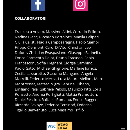
COLLABORATORI
Francesca Arcaro, Massimo Altini, Corrado Bellora,
Nadine Blanc, Riccardo Bortolotti, Manila Calipari,
Giulia Calisti, Nadia Camposaragna, Paolo Ciambi,
Filippo Clermont, Carol Di Vito, Christian Leo
Dufour, Christian Evaspasiano, Giuseppe Farinella,
Enrico Formento Dojot, Bruno Fracasso, Fabio
Francesconi, Sofia Fregnani, Giorgia Gambino,
Paolo Gatto, Michael Ghignone, Marlène Jorrioz,
Cecilia Lazzarotto, Giacomo Mangano, Angela
Marrelli, Federico Mecca, Luca Mauro Melloni, Marc
Montrosset, Matteo Nigra, Sabrina Olibano,
Emiliano Pala, Gabriele Peloso, Maurizio Pitti, Loris
Ponsetto, Andrea Portigliatti, Mattia Pramotton,
Deniel Pession, Raffaele Romano, Enrico Ruggeri,
Riccardo Savoye, Federica Tercinod, Federico
Tigellio Benvenuto, Luca Massimo Trifilò