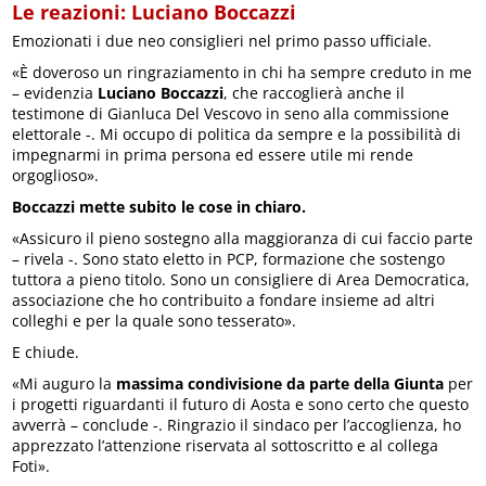
Le reazioni: Luciano Boccazzi
Emozionati i due neo consiglieri nel primo passo ufficiale.
«È doveroso un ringraziamento in chi ha sempre creduto in me
– evidenzia
Luciano Boccazzi
, che raccoglierà anche il
testimone di Gianluca Del Vescovo in seno alla commissione
elettorale -. Mi occupo di politica da sempre e la possibilità di
impegnarmi in prima persona ed essere utile mi rende
orgoglioso».
Boccazzi mette subito le cose in chiaro.
«Assicuro il pieno sostegno alla maggioranza di cui faccio parte
– rivela -. Sono stato eletto in PCP, formazione che sostengo
tuttora a pieno titolo. Sono un consigliere di Area Democratica,
associazione che ho contribuito a fondare insieme ad altri
colleghi e per la quale sono tesserato».
E chiude.
«Mi auguro la
massima condivisione da parte della Giunta
per
i progetti riguardanti il futuro di Aosta e sono certo che questo
avverrà – conclude -. Ringrazio il sindaco per l’accoglienza, ho
apprezzato l’attenzione riservata al sottoscritto e al collega
Foti».