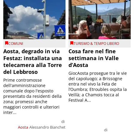
COMUNI
TURISMO & TEMPO LIBERO
Aosta, degrado in via
Cosa fare nel fine
Festaz: installata una
settimana in Valle
telecamera alla Torre
d’Aosta
del Lebbroso
GiocAosta prosegue tra le vie
del capoluogo; a Brissogne
Prime contromosse
entra nel vivo la Feta de
dell'amministrazione
l’Oumbra; Etroubles ospita la
comunale dopo l'esposto
Veillà; a Chamois tocca al
presentato da residenti della
Festival A...
zona; promessi anche
maggiori controlli e ulteriori
inter...
di
Aosta
Alessandro Bianchet
di