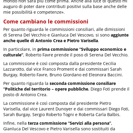
mondo non sarà più come prima. Anche alla luce di questo mi
auguro di poter dare contributi positivi sulla base anche delle
mie possibilità e competenze».
Come cambiano le commissioni
Per quanto riguarda le commissioni consiliari, alle dimissioni
di Serena Del Vecchio e Gianluca Del Vescovo, si sono
aggiunte
anche quelle di Antonio Crea e Pietro Varisella
.
In particolare, in
prima commissione “Sviluppo economico e
culturale”
, Roberto Favre prende il poso di Serena Del Vecchio.
La commissione è così composta dalla presidente Cecilia
Lazzarotto, dal vice Franco Proment e dai commissari Sarah
Burgay, Roberto Favre, Bruno Giordano ed Eleonora Baccini.
Per quanto riguarda la
seconda commissione consiliare
“Politiche del territorio – opere pubbliche
, Diego Foti prende il
posto di Antonio Crea.
La commissione è così composta dal presidente Pietro
Varisella, dal vice Laurent Dunoyer e dai commissari Diego Foti,
Sarah Burgay, Sergio Roberto Togni e Roberta Carla Balbis.
Infine, nella
terza commissione “Servizi alla persona”
,
Gianluca Del Vescovo e Pietro Varisella sono sostituiti da