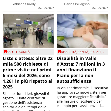
ethienne bredy
Davide Pellegrino
il 07/08/2026
il 07/08/2026
SALUTE
,
SANITÀ
DISABILITÀ
,
SANITÀ
,
SOCIALE
, ...
Liste d’attesa: oltre 22
Disabilità in Valle
mila 500 richieste di
d’Aosta: 7 milioni in 3
prime visite nei primi
anni finanziano il
6 mesi del 2026, sono
Piano per la non
1.261 in più rispetto al
autosufficienza
2025
In via sperimentale, l'Esecutivo
ha approvato nuovi criteri per
Si sono riuniti ieri, giovedì 6
garantire maggiore flessibilità
agosto, l'Unità centrale di
alle misure di sostegno per
gestione dell’assistenza
esempio per l'assistenza d...
sanitaria e dei tempi delle