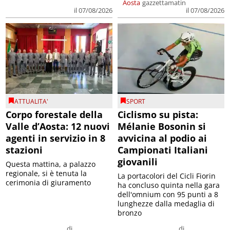
Aosta
gazzettamatin
il 07/08/2026
il 07/08/2026
ATTUALITA'
SPORT
Corpo forestale della
Ciclismo su pista:
Valle d’Aosta: 12 nuovi
Mélanie Bosonin si
agenti in servizio in 8
avvicina al podio ai
stazioni
Campionati Italiani
giovanili
Questa mattina, a palazzo
regionale, si è tenuta la
La portacolori del Cicli Fiorin
cerimonia di giuramento
ha concluso quinta nella gara
dell'omnium con 95 punti a 8
lunghezze dalla medaglia di
bronzo
di
di