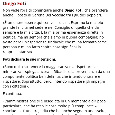
Diego Foti
Non vede l’ora di cominciare anche
Diego Foti
, che prenderà
anche il posto di Serena Del Vecchio tra i giudici popolari.
«È un onore essere qui con voi – dice -. Esprimo la mia più
grande felicità nel sedere nel Consiglio di quella che da
sempre è la mia città. È la mia prima esperienza diretta in
politica, ma mi sembra che siamo in buona compagnia; ho
avuto però un’esperienza sindacale che mi ha formato come
persona e mi ha fatto capire cosa significhi la
rappresentanza».
Foti dichiara le sue intenzioni.
«Sono qui a sostenere la maggioranza e a rispettare la
minoranza – spiega ancora -. Ribadisco la provenienza da una
componente politica ben definita, che intendo onorare e
rispettare. Soprattutto, però, intendo rispettare gli impegni
con i cittadini».
E continua.
«L’amministrazione si è insediata in un momento a dir poco
particolare, che ha reso le cose molto più complicate –
conclude -. È una tragedia che ha anche segnato una svolta; il