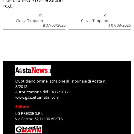
liste di attesa e l'Osservatorio
regi...
di
di
Cinzia Timpano
Cinzia Timpano
il 07/08/2026
il 07/08/2026
Quotidiano online Iscrizione al Tribunale di Aosta n.
8/2012
Autorizzazione del 13/12/2012
www.gazzettamatin.com
Editore
LG PRESSE S.R.L.
via Festaz, 52 11100 AOSTA