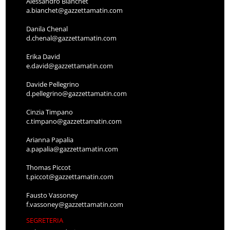
Alessandro Bianchet
a.bianchet@gazzettamatin.com
Danila Chenal
d.chenal@gazzettamatin.com
Erika David
e.david@gazzettamatin.com
Davide Pellegrino
d.pellegrino@gazzettamatin.com
Cinzia Timpano
c.timpano@gazzettamatin.com
Arianna Papalia
a.papalia@gazzettamatin.com
Thomas Piccot
t.piccot@gazzettamatin.com
Fausto Vassoney
f.vassoney@gazzettamatin.com
SEGRETERIA