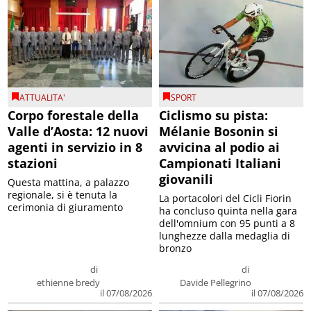
ATTUALITA'
SPORT
Corpo forestale della
Ciclismo su pista:
Valle d’Aosta: 12 nuovi
Mélanie Bosonin si
agenti in servizio in 8
avvicina al podio ai
stazioni
Campionati Italiani
giovanili
Questa mattina, a palazzo
regionale, si è tenuta la
La portacolori del Cicli Fiorin
cerimonia di giuramento
ha concluso quinta nella gara
dell'omnium con 95 punti a 8
lunghezze dalla medaglia di
bronzo
di
di
ethienne bredy
Davide Pellegrino
il 07/08/2026
il 07/08/2026