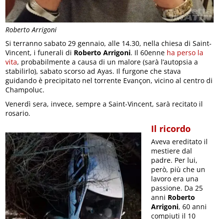
Roberto Arrigoni
Si terranno sabato 29 gennaio, alle 14.30, nella chiesa di Saint-
Vincent, i funerali di
Roberto Arrigoni
. Il 60enne
ha perso la
vita
, probabilmente a causa di un malore (sarà l’autopsia a
stabilirlo), sabato scorso ad Ayas. Il furgone che stava
guidando è precipitato nel torrente Evançon, vicino al centro di
Champoluc.
Venerdì sera, invece, sempre a Saint-Vincent, sarà recitato il
rosario.
Il ricordo
Aveva ereditato il
mestiere dal
padre. Per lui,
però, più che un
lavoro era una
passione. Da 25
anni
Roberto
Arrigoni
, 60 anni
compiuti il 10