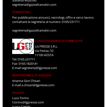
Stefania Muscolo
segreteria@gazzettamatin.com
CONTATTACI
Per pubblicazione annunci, necrologi, offro e cerco lavoro,
contattare la segreteria al numero: 0165/231711
segreteria@gazzettamatin.com
CONCESSIONARIA DI PUBBLICITÀ
LG PRESSE S.R.L.
via Festaz, 52
11100 AOSTA
Tel: 0165.231711
Fax: 0165.1820141
E-mail
segreteria@lgpresse.com
RESPONSABILE DI AGENZIA
Arianna Gori Chisari
E-mail
a.chisari@lgpresse.com
Account
Luca Torino
l.torino@lgpresse.com
Ivana Cretier