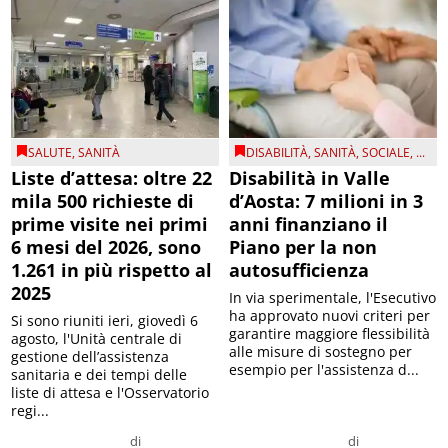
SALUTE
,
SANITÀ
DISABILITÀ
,
SANITÀ
,
SOCIALE
, ...
Liste d’attesa: oltre 22
Disabilità in Valle
mila 500 richieste di
d’Aosta: 7 milioni in 3
prime visite nei primi
anni finanziano il
6 mesi del 2026, sono
Piano per la non
1.261 in più rispetto al
autosufficienza
2025
In via sperimentale, l'Esecutivo
ha approvato nuovi criteri per
Si sono riuniti ieri, giovedì 6
garantire maggiore flessibilità
agosto, l'Unità centrale di
alle misure di sostegno per
gestione dell’assistenza
esempio per l'assistenza d...
sanitaria e dei tempi delle
liste di attesa e l'Osservatorio
regi...
di
di