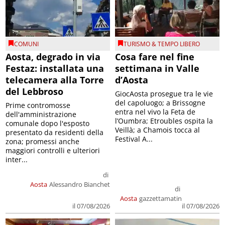
COMUNI
TURISMO & TEMPO LIBERO
Aosta, degrado in via
Cosa fare nel fine
Festaz: installata una
settimana in Valle
telecamera alla Torre
d’Aosta
del Lebbroso
GiocAosta prosegue tra le vie
del capoluogo; a Brissogne
Prime contromosse
entra nel vivo la Feta de
dell'amministrazione
l’Oumbra; Etroubles ospita la
comunale dopo l'esposto
Veillà; a Chamois tocca al
presentato da residenti della
Festival A...
zona; promessi anche
maggiori controlli e ulteriori
inter...
di
Aosta
Alessandro Bianchet
di
Aosta
gazzettamatin
il 07/08/2026
il 07/08/2026