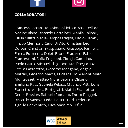
COLLABORATORI
Francesca Arcaro, Massimo Altini, Corrado Bellora,
Nadine Blanc, Riccardo Bortolotti, Manila Calipari,
Giulia Calisti, Nadia Camposaragna, Paolo Ciambi,
Filippo Clermont, Carol Di Vito, Christian Leo
Dufour, Christian Evaspasiano, Giuseppe Farinella,
Enrico Formento Dojot, Bruno Fracasso, Fabio
Francesconi, Sofia Fregnani, Giorgia Gambino,
Paolo Gatto, Michael Ghignone, Marlène Jorrioz,
Cecilia Lazzarotto, Giacomo Mangano, Angela
Marrelli, Federico Mecca, Luca Mauro Melloni, Marc
Montrosset, Matteo Nigra, Sabrina Olibano,
Emiliano Pala, Gabriele Peloso, Maurizio Pitti, Loris
Ponsetto, Andrea Portigliatti, Mattia Pramotton,
Deniel Pession, Raffaele Romano, Enrico Ruggeri,
Riccardo Savoye, Federica Tercinod, Federico
Tigellio Benvenuto, Luca Massimo Trifilò