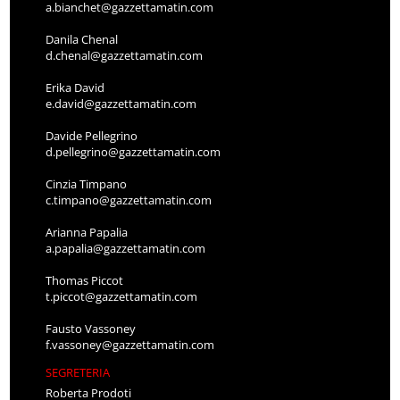
a.bianchet@gazzettamatin.com
Danila Chenal
d.chenal@gazzettamatin.com
Erika David
e.david@gazzettamatin.com
Davide Pellegrino
d.pellegrino@gazzettamatin.com
Cinzia Timpano
c.timpano@gazzettamatin.com
Arianna Papalia
a.papalia@gazzettamatin.com
Thomas Piccot
t.piccot@gazzettamatin.com
Fausto Vassoney
f.vassoney@gazzettamatin.com
SEGRETERIA
Roberta Prodoti