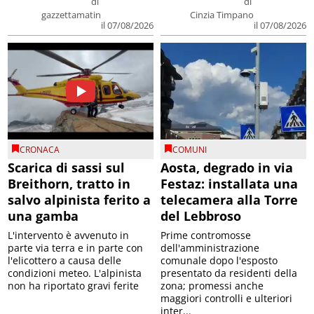
di
di
gazzettamatin
Cinzia Timpano
il 07/08/2026
il 07/08/2026
CRONACA
COMUNI
Scarica di sassi sul
Aosta, degrado in via
Breithorn, tratto in
Festaz: installata una
salvo alpinista ferito a
telecamera alla Torre
una gamba
del Lebbroso
L'intervento è avvenuto in
Prime contromosse
parte via terra e in parte con
dell'amministrazione
l'elicottero a causa delle
comunale dopo l'esposto
condizioni meteo. L'alpinista
presentato da residenti della
non ha riportato gravi ferite
zona; promessi anche
maggiori controlli e ulteriori
inter...