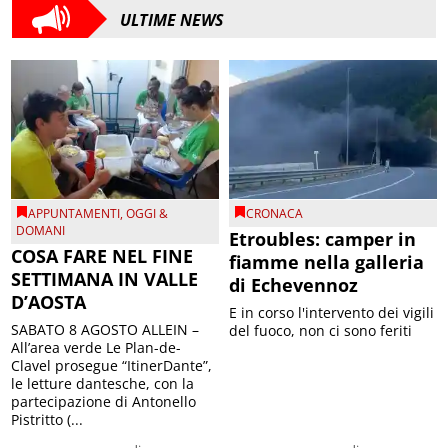
ULTIME NEWS
APPUNTAMENTI
,
OGGI &
CRONACA
DOMANI
Etroubles: camper in
COSA FARE NEL FINE
fiamme nella galleria
SETTIMANA IN VALLE
di Echevennoz
D’AOSTA
E in corso l'intervento dei vigili
SABATO 8 AGOSTO ALLEIN –
del fuoco, non ci sono feriti
All’area verde Le Plan-de-
Clavel prosegue “ItinerDante”,
le letture dantesche, con la
partecipazione di Antonello
Pistritto (...