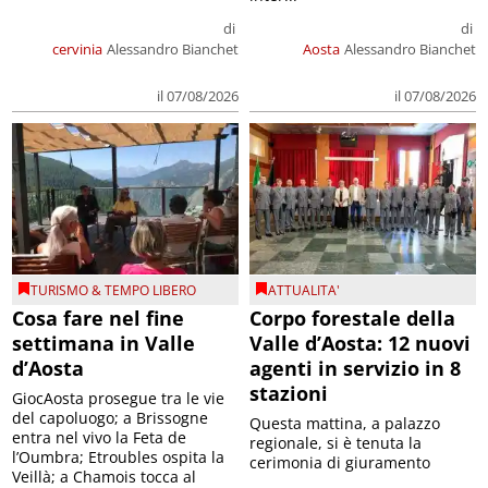
di
di
cervinia
Alessandro Bianchet
Aosta
Alessandro Bianchet
il 07/08/2026
il 07/08/2026
TURISMO & TEMPO LIBERO
ATTUALITA'
Cosa fare nel fine
Corpo forestale della
settimana in Valle
Valle d’Aosta: 12 nuovi
d’Aosta
agenti in servizio in 8
stazioni
GiocAosta prosegue tra le vie
del capoluogo; a Brissogne
Questa mattina, a palazzo
entra nel vivo la Feta de
regionale, si è tenuta la
l’Oumbra; Etroubles ospita la
cerimonia di giuramento
Veillà; a Chamois tocca al