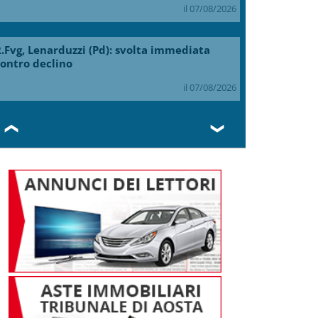
il 07/08/2026
.Fvg, Lenarduzzi (Pd): svolta immediata
ontro declino
il 07/08/2026
❮
❯