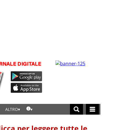
ALTRO
licca per leggere tutte le