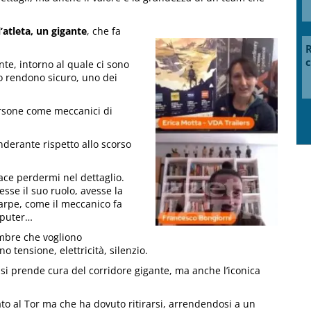
’atleta, un gigante
, che fa
R
c
nte, intorno al quale ci sono
o rendono sicuro, uno dei
rsone come meccanici di
derante rispetto allo scorso
ace perdermi nel dettaglio.
sse il suo ruolo, avesse la
arpe, come il meccanico fa
mputer…
 ombre che vogliono
 tensione, elettricità, silenzio.
chi si prende cura del corridore gigante, ma anche l’iconica
o al Tor ma che ha dovuto ritirarsi, arrendendosi a un