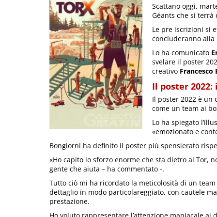
Scattano oggi, marte
Géants che si terrà 
Le pre iscrizioni si 
concluderanno alla 
Lo ha comunicato
E
svelare il poster 20
creativo
Francesco 
Il poster 2022: 
Il poster 2022 è un o
come un team ai box
Lo ha spiegato l’illu
«emozionato e conte
Bongiorni ha definito il poster più spensierato rispe
«Ho capito lo sforzo enorme che sta dietro al Tor, n
gente che aiuta – ha commentato -.
Tutto ciò mi ha ricordato la meticolosità di un tea
dettaglio in modo particolareggiato, con cautele ma 
prestazione.
Ho voluto rappresentare l’attenzione maniacale ai d