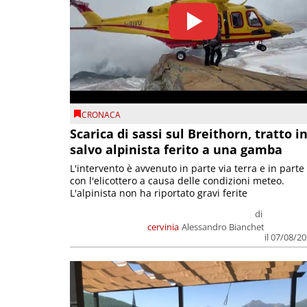
CRONACA
Scarica di sassi sul Breithorn, tratto i
salvo alpinista ferito a una gamba
L'intervento è avvenuto in parte via terra e in parte
con l'elicottero a causa delle condizioni meteo.
L'alpinista non ha riportato gravi ferite
di
cervinia
Alessandro Bianchet
il 07/08/2