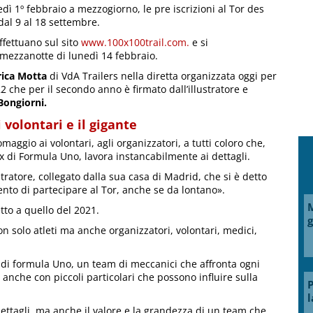
dì 1º febbraio a mezzogiorno, le pre iscrizioni al Tor des
dal 9 al 18 settembre.
effettuano sul sito
www.100x100trail.com.
e si
mezzanotte di lunedì 14 febbraio.
rica Motta
di VdA Trailers nella diretta organizzata oggi per
22 che per il secondo anno è firmato dall’illustratore e
Bongiorni.
i volontari e il gigante
maggio ai volontari, agli organizzatori, a tutti coloro che,
 di Formula Uno, lavora instancabilmente ai dettagli.
stratore, collegato dalla sua casa di Madrid, che si è detto
nto di partecipare al Tor, anche se da lontano».
M
tto a quello del 2021.
g
on solo atleti ma anche organizzatori, volontari, medici,
m di formula Uno, un team di meccanici che affronta ogni
anche con piccoli particolari che possono influire sulla
P
l
ettagli, ma anche il valore e la grandezza di un team che