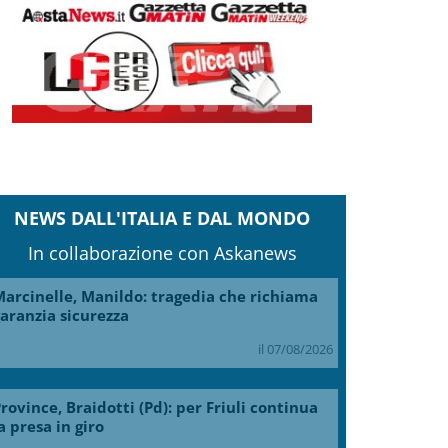
NEWS DALL'ITALIA E DAL MONDO
In collaborazione con Askanews
arcinelle, Manildo: tragedia che richiama
aranzia sicurezza
il 07/08/2026
rovince, Braidotti (Pd): per Friuli continua
a presa in giro