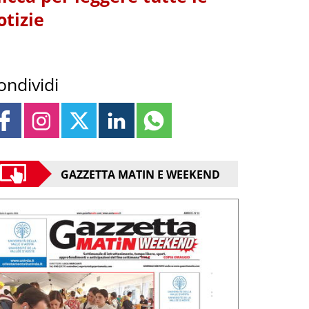
otizie
ondividi
GAZZETTA MATIN E WEEKEND