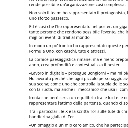
rende possibile un’organizzazione così complessa.
Non solo il team: ho rappresentato il protagonista,
l
uno sforzo pazzesco.
Ed è così che l’ho rappresentato nel poster: un giga
tante persone che rendono possibile l’evento, che l
migliori eventi di trail al mondo.
In modo un po’ ironico ho rappresentato queste pe
Formula Uno, con caschi, tute e attrezzi.
La cornice paesaggistica rimane, ma è meno prepon
anno, crea profondità e contestualizza il poster.
«Lavoro in digitale – prosegue Bongiorni – ma mi pi
Ho lavorato perchè che ogni piccolo personaggio ave
sua scena; come uno che controlla la suola delle sc
con la ruota, ma anche il ‘meccanico’ che usa il co
Ironia che però cerca un equilibrio tra le luci e le
rappresentare l’attimo della partenza, quando ci sono
Tra i particolari, le X e la scritta Tor sulle tute di 
bandierina gialla dl Tor.
«Un omaggio a un mio caro amico, che ha partecipat