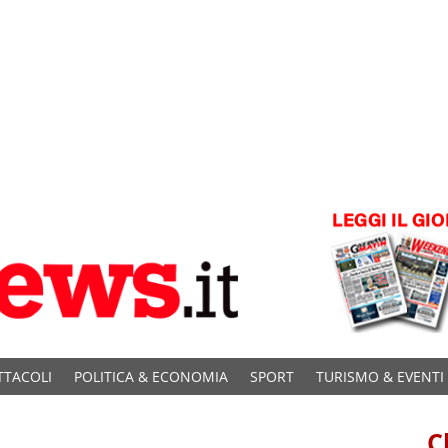
TTACOLI
POLITICA & ECONOMIA
SPORT
TURISMO & EVENTI
C