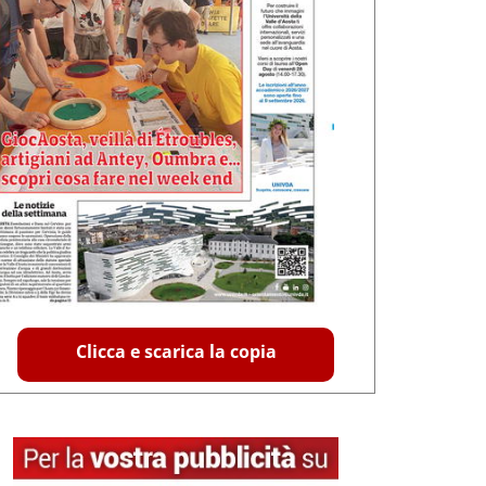
Clicca e scarica la copia