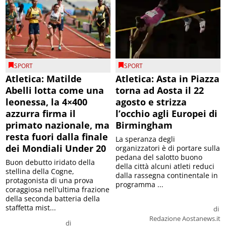
SPORT
SPORT
Atletica: Matilde
Atletica: Asta in Piazza
Abelli lotta come una
torna ad Aosta il 22
leonessa, la 4×400
agosto e strizza
azzurra firma il
l’occhio agli Europei di
primato nazionale, ma
Birmingham
resta fuori dalla finale
La speranza degli
dei Mondiali Under 20
organizzatori è di portare sulla
pedana del salotto buono
Buon debutto iridato della
della città alcuni atleti reduci
stellina della Cogne,
dalla rassegna continentale in
protagonista di una prova
programma ...
coraggiosa nell'ultima frazione
della seconda batteria della
staffetta mist...
di
Redazione Aostanews.it
di