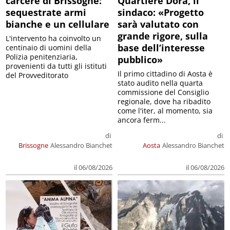
carcere di Brissogne:
Quartiere Dora, il
sequestrate armi
sindaco: «Progetto
bianche e un cellulare
sarà valutato con
grande rigore, sulla
L'intervento ha coinvolto un
base dell’interesse
centinaio di uomini della
Polizia penitenziaria,
pubblico»
provenienti da tutti gli istituti
Il primo cittadino di Aosta è
del Provveditorato
stato audito nella quarta
commissione del Consiglio
regionale, dove ha ribadito
come l'iter, al momento, sia
ancora ferm...
di
di
Brissogne
Alessandro Bianchet
Aosta
Alessandro Bianchet
il 06/08/2026
il 06/08/2026