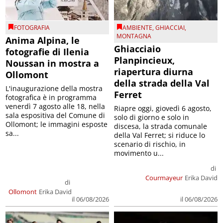
FOTOGRAFIA
AMBIENTE
,
GHIACCIAI
,
MONTAGNA
Anima Alpina, le
Ghiacciaio
fotografie di Ilenia
Planpincieux,
Noussan in mostra a
riapertura diurna
Ollomont
della strada della Val
L'inaugurazione della mostra
Ferret
fotografica è in programma
venerdì 7 agosto alle 18, nella
Riapre oggi, giovedì 6 agosto,
sala espositiva del Comune di
solo di giorno e solo in
Ollomont; le immagini esposte
discesa, la strada comunale
sa...
della Val Ferret; si riduce lo
scenario di rischio, in
movimento u...
di
Courmayeur
Erika David
di
Ollomont
Erika David
il 06/08/2026
il 06/08/2026