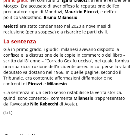
primo grado
nei confronti di
Igino Melotti
, 81enne residente a
Morgex. Era accusato di aver offeso la reputazione dell’ex
procuratore capo di Mondovì,
Maurizio Picozzi
, e dell’ex
politico valdostano,
Bruno Milanesio
.
Melotti
era stato condannato nel 2020 a nove mesi di
reclusione (pena sospesa) e a risarcire le parti civili.
La sentenza
Già in primo grado, i giudici milanesi avevano disposto la
confisca e la distruzione delle copie in commercio del libro –
scritto dall’81enne – “Corrado Gex fu ucciso”, nel quale forniva
una sua ricostruzione dell’incidente aereo in cui perse la vita il
deputato valdostano nel 1966. In quelle pagine, secondo il
Tribunale, era contenute affermazioni diffamatorie nei
confronti di
Picozzi
e
Milanesio
.
«La sentenza in un certo senso ristabilisce la verità storica,
quindi sono contento», commenta
Milanesio
(rappresentato
dall’avvocato
Nilo Rebecchi
di Aosta).
(f.d.)