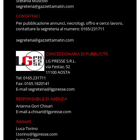
Stefania Muscolo
segreteria@gazzettamatin.com
CONTATTACI
Per pubblicazione annunci, necrologi, offro e cerco lavoro,
contattare la segreteria al numero: 0165/231711
segreteria@gazzettamatin.com
CONCESSIONARIA DI PUBBLICITÀ
LG PRESSE S.R.L.
via Festaz, 52
11100 AOSTA
Tel: 0165.231711
Fax: 0165.1820141
E-mail
segreteria@lgpresse.com
RESPONSABILE DI AGENZIA
Arianna Gori Chisari
E-mail
a.chisari@lgpresse.com
Account
Luca Torino
l.torino@lgpresse.com
Ivana Cretier